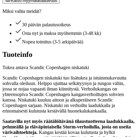
Katso myymäläsaatavuus
Miksi valita meidät?
30 päivän palautusoikeus
Osta nyt ja maksa myöhemmin (3-48 kk)
Nopea toimitus (3-5 arkipäivää)
Tuoteinfo
Tukea antava Scandic Copenhagen niskatuki
Scandic Copenhagen niskatuki tuo lisätukea ja istuinmukavuutta
sohvalla oleiluun. Helppo ujutttaa selkätyynyn ja rungon väliin,
jossa se nojaa vapaasti ilman kiinnitystä. Verhoilukangas on
yhteensopiva Scandic Copenhagen kangasverhoiltujen sohvien
kanssa. Niskatuki kuuluu aitoon ja alkuperäiseen Scandic
Copenhagen sarjaan. Niskatuki on verhoiltu laadukkalla ja
erinomaisesti kulutusta kestävällä huonekalukankaalla.
Saatavilla nyt myös räätälöitävänä tilaustuotteena laadukkaalla,
pehmeällä ja eläväpintaisella Storm-verhoilulla, josta on useita
värivaihtoehtoja.
Kangas kestää kovaa kulutusta ja hylkii