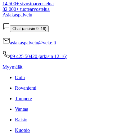
14 500+ sivustoarvostelua
82 000+ tuotearvostelua
Asiakaspalvelu
Chat (arkisin 9–16)
asiakaspalvelu@veke.fi
09 425 50420 (arkisin 12-16)
Myymälät
Oulu
Rovaniemi
Tampere
Vantaa
Raisio
Kuopio