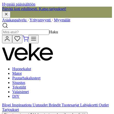
Hyppää pääsisältöön
Päivitä koti edullisesti. Katso tarjoukset!
Asiakaspalvelu
·
Yritysmyynti
·
Myymälät
Haku
Huonekalut
Matot
Puutarhakalusteet
Sisustus
Tekstiilit
Valaisimet
DIY
Blogi
Inspiraatiota
Uutuudet
Brändit
Tuotesarjat
Lahjakortti
Outlet
Tarjoukset