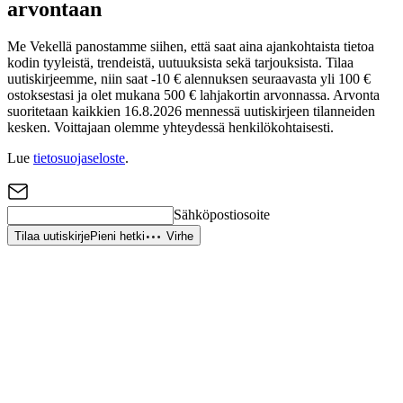
arvontaan
Me Vekellä panostamme siihen, että saat aina ajankohtaista tietoa
kodin tyyleistä, trendeistä, uutuuksista sekä tarjouksista. Tilaa
uutiskirjeemme, niin saat -10 € alennuksen seuraavasta yli 100 €
ostoksestasi ja olet mukana 500 € lahjakortin arvonnassa. Arvonta
suoritetaan kaikkien 16.8.2026 mennessä uutiskirjeen tilanneiden
kesken. Voittajaan olemme yhteydessä henkilökohtaisesti.
Lue
tietosuojaseloste
.
Sähköpostiosoite
Tilaa uutiskirje
Pieni hetki
Virhe