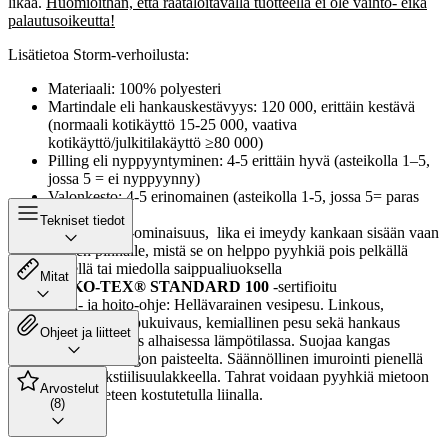
likaa.
Huomioithan, että räätälöitävällä tuotteella ei ole vaihto- eikä
palautusoikeutta!
Lisätietoa Storm-verhoilusta:
Materiaali: 100% polyesteri
Martindale eli hankauskestävyys: 120 000, erittäin kestävä
(normaali kotikäyttö 15-25 000, vaativa
kotikäyttö/julkitilakäyttö ≥80 000)
Pilling eli nyppyyntyminen: 4-5 erittäin hyvä (asteikolla 1–5,
jossa 5 = ei nyppyynny)
Valonkesto: 4-5 erinomainen (asteikolla 1-5, jossa 5= paras
valonkesto)
Tekniset tiedot
Easy Clean
-ominaisuus, lika ei imeydy kankaan sisään vaan
jää sen pinnalle, mistä se on helppo pyyhkiä pois pelkällä
vedellä tai miedolla saippualiuoksella
Mitat
OEKO-TEX® STANDARD 100
-sertifioitu
Pesu- ja hoito-ohje: Hellävarainen vesipesu. Linkous,
valkaisu, rumpukuivaus, kemiallinen pesu sekä hankaus
Ohjeet ja liitteet
kielletty. Silitys alhaisessa lämpötilassa. Suojaa kangas
suoralta auringon paisteelta. Säännöllinen imurointi pienellä
teholla tekstiilisuulakkeella. Tahrat voidaan pyyhkiä mietoon
Arvostelut
saippuaveteen kostutetulla liinalla.
(8)