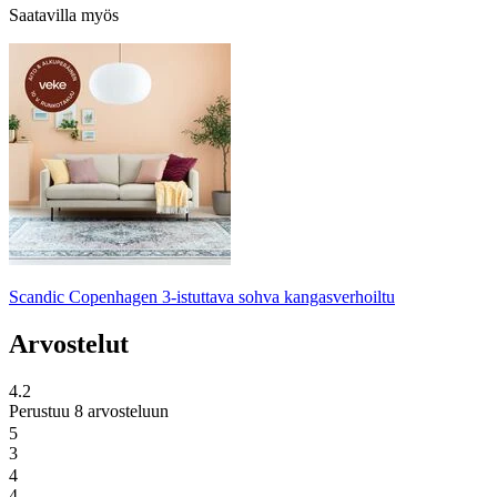
Saatavilla myös
Scandic Copenhagen 3-istuttava sohva kangasverhoiltu
Arvostelut
4.2
Perustuu 8 arvosteluun
5
3
4
4