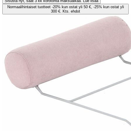
Sisusta nyt, saat 3 kk korotonta maksuaikaa. Lue lisää
Normaalihintaiset tuotteet -20% kun ostat yli 50 €, -25% kun ostat yli
300 €. Kts. ehdot