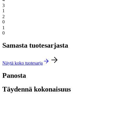
3
1
2
0
1
0
Samasta tuotesarjasta
Näytä koko tuotesarja
Panosta
Täydennä kokonaisuus