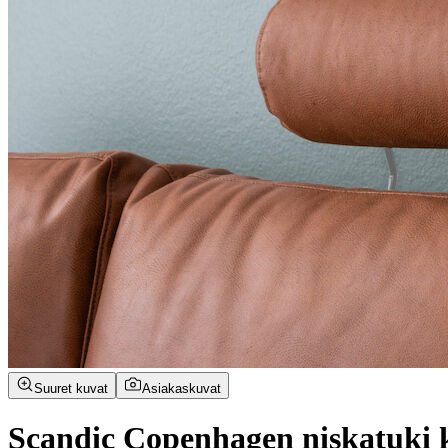
Suuret kuvat
Asiakaskuvat
Scandic Copenhagen niskatuki 