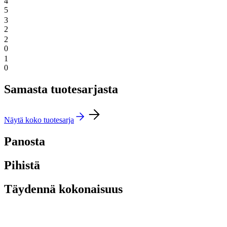
4
5
3
2
2
0
1
0
Samasta tuotesarjasta
Näytä koko tuotesarja
Panosta
Pihistä
Täydennä kokonaisuus