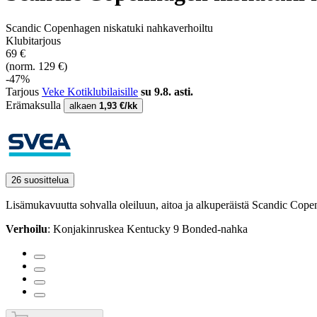
Scandic Copenhagen niskatuki nahkaverhoiltu
Klubitarjous
69 €
(norm. 129 €)
-47%
Tarjous
Veke Kotiklubilaisille
su 9.8. asti.
Erämaksulla
alkaen
1,93 €/kk
26 suosittelua
Lisämukavuutta sohvalla oleiluun, aitoa ja alkuperäistä Scandic Cope
Verhoilu
: Konjakinruskea Kentucky 9 Bonded-nahka