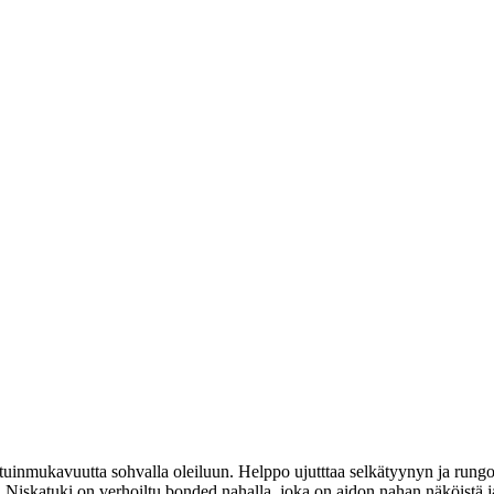
tuinmukavuutta sohvalla oleiluun. Helppo ujutttaa selkätyynyn ja rungon
skatuki on verhoiltu bonded nahalla, joka on aidon nahan näköistä ja t