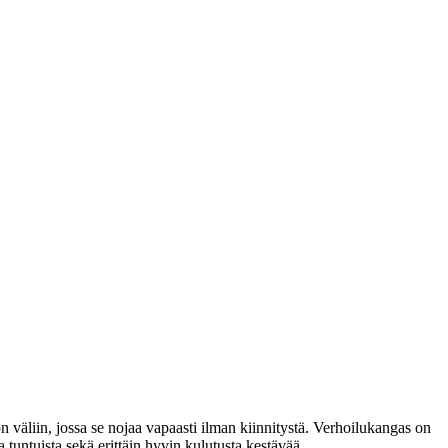
 väliin, jossa se nojaa vapaasti ilman kiinnitystä. Verhoilukangas on
untuista sekä erittäin hyvin kulutusta kestävää.