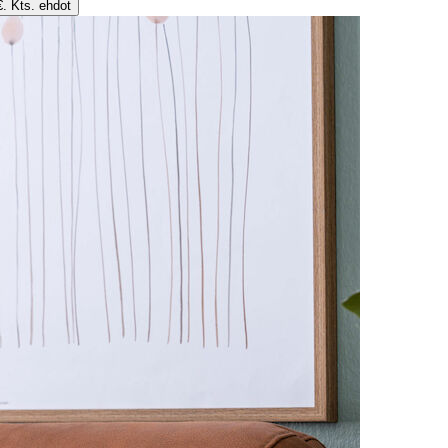
€. Kts. ehdot