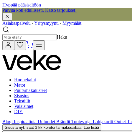
Hyppää pääsisältöön
Päivitä koti edullisesti. Katso tarjoukset!
Asiakaspalvelu
·
Yritysmyynti
·
Myymälät
Haku
Huonekalut
Matot
Puutarhakalusteet
Sisustus
Tekstiilit
Valaisimet
DIY
Blogi
Inspiraatiota
Uutuudet
Brändit
Tuotesarjat
Lahjakortti
Outlet
Ta
Sisusta nyt, saat 3 kk korotonta maksuaikaa. Lue lisää