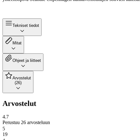
Tekniset tiedot
Mitat
Ohjeet ja liitteet
Arvostelut
(26)
Arvostelut
4.7
Perustuu 26 arvosteluun
5
19