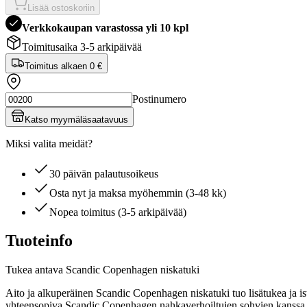
Lisää ostoskoriin
Verkkokaupan varastossa yli 10 kpl
Toimitusaika 3-5 arkipäivää
Toimitus alkaen
0 €
Postinumero
Katso myymäläsaatavuus
Miksi valita meidät?
30 päivän palautusoikeus
Osta nyt ja maksa myöhemmin (3-48 kk)
Nopea toimitus (3-5 arkipäivää)
Tuoteinfo
Tukea antava Scandic Copenhagen niskatuki
Aito ja alkuperäinen Scandic Copenhagen niskatuki tuo lisätukea ja is
yhteensopiva Scandic Copenhagen nahkaverhoiltujen sohvien kanssa. Ni