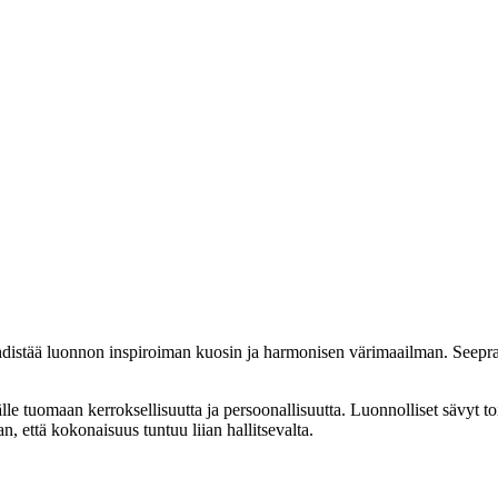
hdistää luonnon inspiroiman kuosin ja harmonisen värimaailman. Seepraku
äälle tuomaan kerroksellisuutta ja persoonallisuutta. Luonnolliset sävyt
n, että kokonaisuus tuntuu liian hallitsevalta.