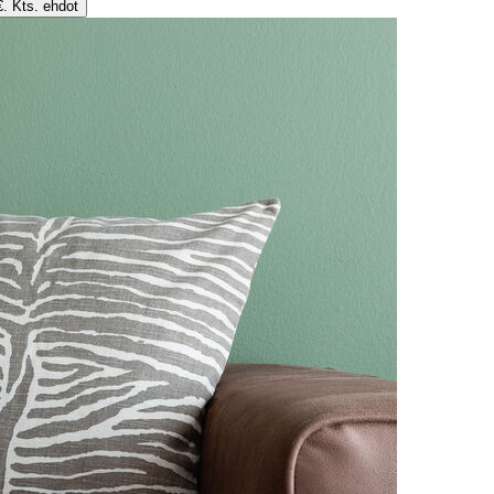
€. Kts. ehdot