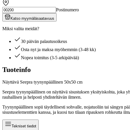
Postinumero
Katso myymäläsaatavuus
Miksi valita meidät?
30 päivän palautusoikeus
Osta nyt ja maksa myöhemmin (3-48 kk)
Nopea toimitus (3-5 arkipäivää)
Tuoteinfo
Näyttävä Seepra tyynynpäällinen 50x50 cm
Seepra tyynynpäällinen on näyttävä sisustuksen yksityiskohta, joka y
rauhallisen ja helposti yhdisteltävän ilmeen.
Tyynynpäällinen sopii täydellisesti sohvalle, nojatuoliin tai sängyn p
sisustuselementtien kanssa, ja kuosi tuo tilaan ripauksen rohkeutta ilma
Tekniset tiedot