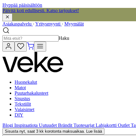
Hyppää pääsisältöön
Päivitä koti edullisesti. Katso tarjoukset!
Asiakaspalvelu
·
Yritysmyynti
·
Myymälät
Haku
Huonekalut
Matot
Puutarhakalusteet
Sisustus
Tekstiilit
Valaisimet
DIY
Blogi
Inspiraatiota
Uutuudet
Brändit
Tuotesarjat
Lahjakortti
Outlet
Ta
Sisusta nyt, saat 3 kk korotonta maksuaikaa. Lue lisää