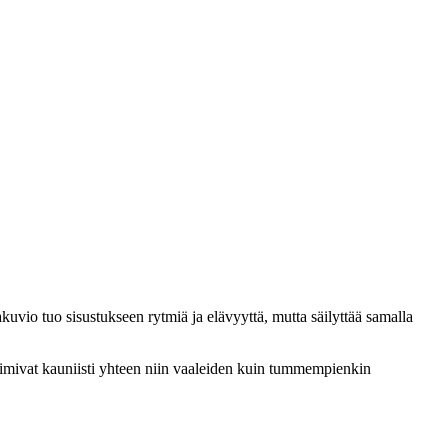
vio tuo sisustukseen rytmiä ja elävyyttä, mutta säilyttää samalla
 toimivat kauniisti yhteen niin vaaleiden kuin tummempienkin