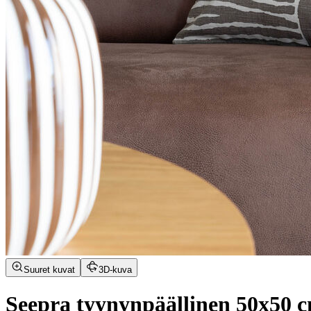
Suuret kuvat
3D-kuva
Seepra tyynynpäällinen 50x50 