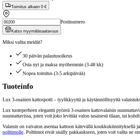
Toimitus alkaen
0 €
Postinumero
Katso myymäläsaatavuus
Miksi valita meidät?
30 päivän palautusoikeus
Osta nyt ja maksa myöhemmin (3-48 kk)
Nopea toimitus (3-5 arkipäivää)
Tuoteinfo
Lux 3-osainen kattospotti – tyylikkyyttä ja käytännöllisyyttä valaistu
Lux tuoteperheen elegantti pyöreä 3-osainen kattovalaisin suunnattavi
suunnattavissa, joten voit joko levittää valon tasaisesti tilaan, tai k
Valaisin on vaivaton asentaa kattoon kätevällä koukkukiinnityksellä j
polttimolle
. Polttimot eivät sisälly pakkaukseen, joten voit valita ne 