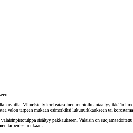
kseen
lla kuvuilla. Viimeistelty korkeatasoinen muotoilu antaa tyylikkään ilm
ohdistaa valon tarpeen mukaan esimerkiksi lukunurkkaukseen tai korostama
a valaisinpistotulppa sisältyy pakkaukseen. Valaisin on suojamaadoitettu
omien tarpeidesi mukaan.