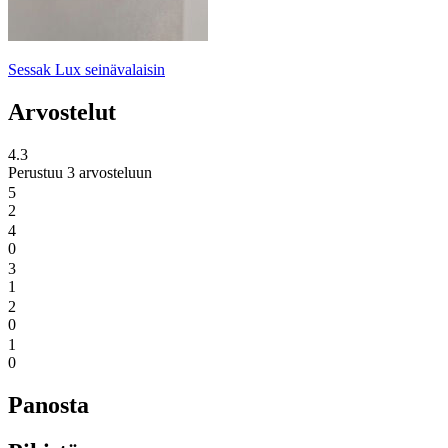
Sessak Lux seinävalaisin
Arvostelut
4.3
Perustuu 3 arvosteluun
5
2
4
0
3
1
2
0
1
0
Panosta