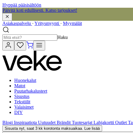
Hyppää pääsisältöön
Päivitä koti edullisesti. Katso tarjoukset!
Asiakaspalvelu
·
Yritysmyynti
·
Myymälät
Haku
Huonekalut
Matot
Puutarhakalusteet
Sisustus
Tekstiilit
Valaisimet
DIY
Blogi
Inspiraatiota
Uutuudet
Brändit
Tuotesarjat
Lahjakortti
Outlet
Ta
Sisusta nyt, saat 3 kk korotonta maksuaikaa. Lue lisää