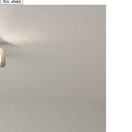
€. Kts. ehdot