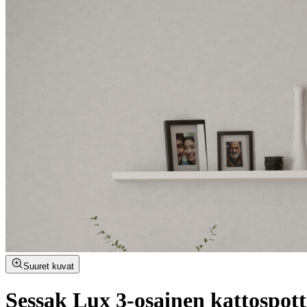
Suuret kuvat
Sessak Lux 3-osainen kattospot