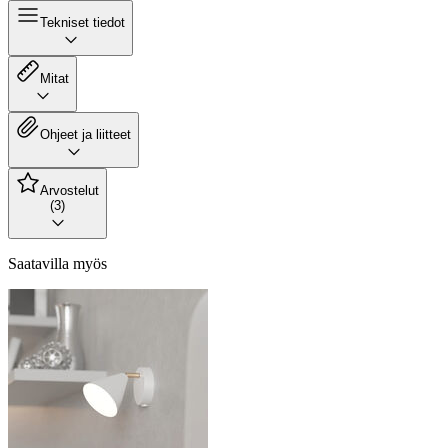
Tekniset tiedot
Mitat
Ohjeet ja liitteet
Arvostelut
(3)
Saatavilla myös