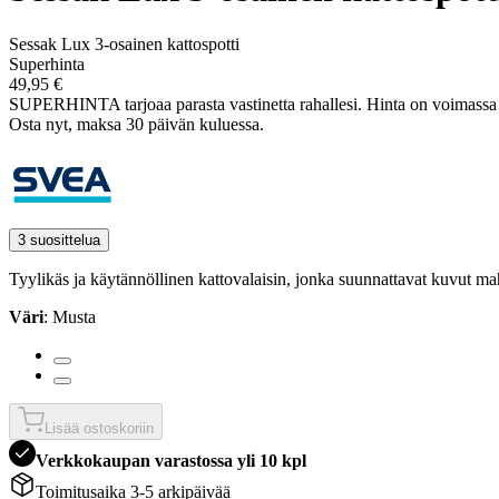
Sessak Lux 3-osainen kattospotti
Superhinta
49,95 €
SUPERHINTA tarjoaa parasta vastinetta rahallesi.
Hinta on voimass
Osta nyt, ­maksa 30 päivän kuluessa.
3 suosittelua
Tyylikäs ja käytännöllinen kattovalaisin, jonka suunnattavat kuvut ma
Väri
: Musta
Lisää ostoskoriin
Verkkokaupan varastossa yli 10 kpl
Toimitusaika 3-5 arkipäivää