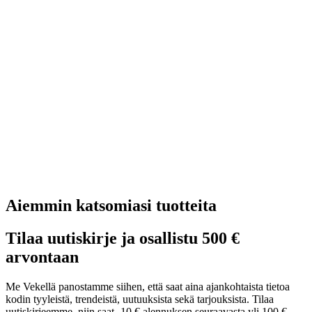
Aiemmin katsomiasi tuotteita
Tilaa uutiskirje ja osallistu 500 €
arvontaan
Me Vekellä panostamme siihen, että saat aina ajankohtaista tietoa
kodin tyyleistä, trendeistä, uutuuksista sekä tarjouksista. Tilaa
uutiskirjeemme, niin saat -10 € alennuksen seuraavasta yli 100 €