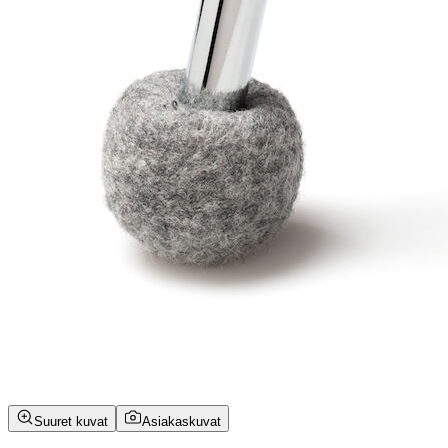
Suuret kuvat
Asiakaskuvat