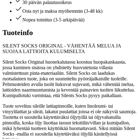
30 päivän palautusoikeus
Osta nyt ja maksa myöhemmin (3-48 kk)
Nopea toimitus (3-5 arkipäivää)
Tuoteinfo
SILENT SOCKS ORIGINAL - VÄHENTÄÄ MELUA JA
SUOJAA LATTIOITA KULUMISELTA
Silent Socks Original huonekalutassu koostuu huopakankaasta,
jossa kuminen sisäosa on yhdistetty huovutetusta villasta
valmistettuun pinta-materiaaliin. Silent Socks on laadukas
ruotsalainen tuote, joka on suunniteltu pyöreäjalkaisille tuoleille.
Pehmusteiden avulla tuolit liukuvat sujuvasti, mikä vähentää melua,
lattioiden naarmuuntumista ja keventää painavien tuolien liikuttelua.
Kumipallotuki varmistaa, että Silents Socks pysyy paikallaan.
Tuote soveltuu sileille lattiapinnoille, kuten linoleumi- tai
vinyylilattiat ja sileät, lakatut puulattiat joissa ei ole näkyviä saumoja.
Tuotetta ei suositella käytettäväksi öljytyillä tai öljyvahatuilla
pinnoilla, koska öljy liuottaa tassun tekstiilin/villan ja kumipallon,
mikä lyhentää tuotteen käyttöikää huomattavasti. Siksi mitään Silent
Socks -mallia ei suositella käytettäväksi öljyllä käsitellyissä