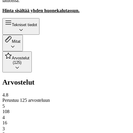
lattioissa.
Hinta sisältää yhden huonekalutassun.
Tekniset tiedot
Mitat
Arvostelut
(125)
Arvostelut
4.8
Perustuu 125 arvosteluun
5
108
4
16
3