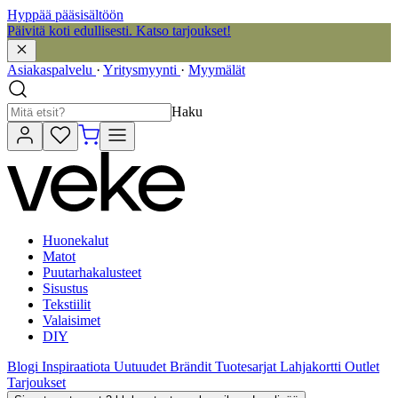
Hyppää pääsisältöön
Päivitä koti edullisesti. Katso tarjoukset!
Asiakaspalvelu
·
Yritysmyynti
·
Myymälät
Haku
Huonekalut
Matot
Puutarhakalusteet
Sisustus
Tekstiilit
Valaisimet
DIY
Blogi
Inspiraatiota
Uutuudet
Brändit
Tuotesarjat
Lahjakortti
Outlet
Tarjoukset