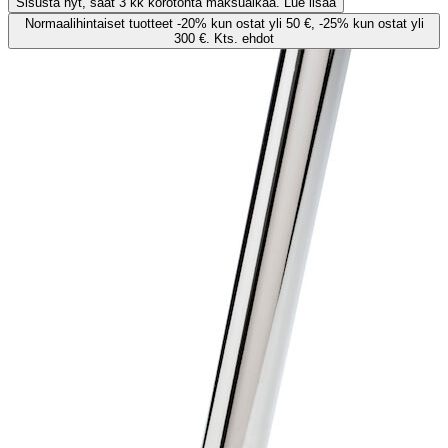
Sisusta nyt, saat 3 kk korotonta maksuaikaa. Lue lisää
Normaalihintaiset tuotteet -20% kun ostat yli 50 €, -25% kun ostat yli
300 €. Kts. ehdot