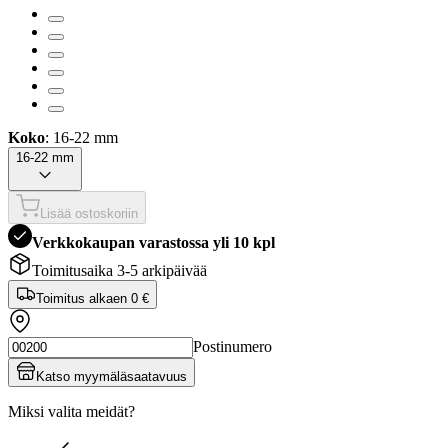
Koko
: 16-22 mm
16-22 mm
Lisää ostoskoriin
Verkkokaupan varastossa yli 10 kpl
Toimitusaika 3-5 arkipäivää
Toimitus alkaen
0 €
Postinumero
Katso myymäläsaatavuus
Miksi valita meidät?