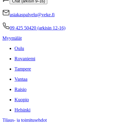
Chat (arkisin 9–16)
asiakaspalvelu@veke.fi
09 425 50420 (arkisin 12-16)
Myymälät
Oulu
Rovaniemi
Tampere
Vantaa
Raisio
Kuopio
Helsinki
Tilaus- ja toimitusehdot
Toimitustavat