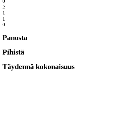
0
2
1
1
0
Panosta
Pihistä
Täydennä kokonaisuus