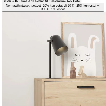
Sisusta nyt, saat 3 kk korotonta maksuaikaa. Lue lisää
Normaalihintaiset tuotteet -20% kun ostat yli 50 €, -25% kun ostat yli
300 €. Kts. ehdot