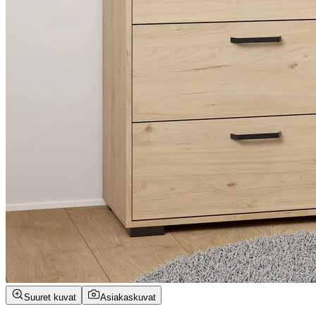
Suuret kuvat
Asiakaskuvat