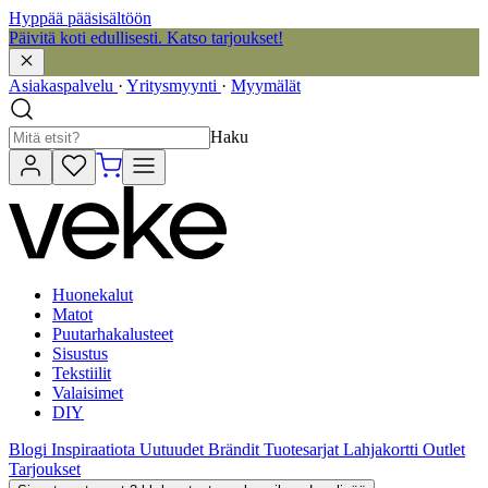
Hyppää pääsisältöön
Päivitä koti edullisesti. Katso tarjoukset!
Asiakaspalvelu
·
Yritysmyynti
·
Myymälät
Haku
Huonekalut
Matot
Puutarhakalusteet
Sisustus
Tekstiilit
Valaisimet
DIY
Blogi
Inspiraatiota
Uutuudet
Brändit
Tuotesarjat
Lahjakortti
Outlet
Tarjoukset