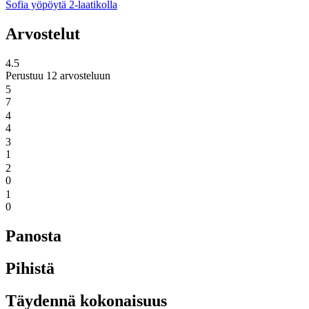
Sofia yöpöytä 2-laatikolla
Arvostelut
4.5
Perustuu 12 arvosteluun
5
7
4
4
3
1
2
0
1
0
Panosta
Pihistä
Täydennä kokonaisuus