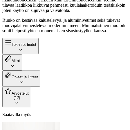
tilavaa laatikkoa liikkuvat pehmeästi kuulalaakeroiduin teräskiskoin,
joten käyttö on sujuvaa ja vaivatonta.
Runko on kestävää kalustelevyä, ja alumiinivetimet sekä tukevat
muovijalat viimeistelevät modernin ilmeen. Minimalistinen muotoilu
sopii helposti yhteen monenlaisten sisustustyylien kanssa.
Tekniset tiedot
Mitat
Ohjeet ja liitteet
Arvostelut
(12)
Saatavilla myös