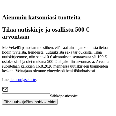
Aiemmin katsomiasi tuotteita
Tilaa uutiskirje ja osallistu 500 €
arvontaan
Me Vekellä panostamme siihen, että saat aina ajankohtaista tietoa
kodin tyyleistä, trendeistä, uutuuksista sekä tarjouksista. Tilaa
uutiskirjeemme, niin saat -10 € alennuksen seuraavasta yli 100 €
ostoksestasi ja olet mukana 500 € lahjakortin arvonnassa. Arvonta
suoritetaan kaikkien 16.8.2026 mennessä uutiskirjeen tilanneiden
kesken. Voittajaan olemme yhteydessä henkilökohtaisesti.
Lue
tietosuojaseloste
.
Sähköpostiosoite
Tilaa uutiskirje
Pieni hetki
Virhe