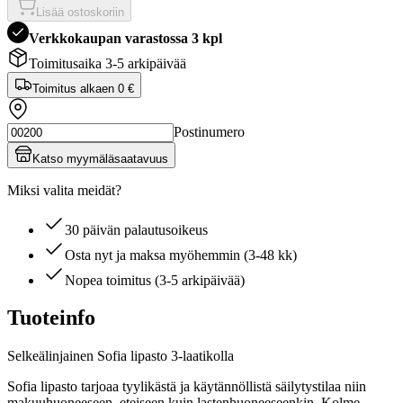
Lisää ostoskoriin
Verkkokaupan varastossa 3 kpl
Toimitusaika 3-5 arkipäivää
Toimitus alkaen
0 €
Postinumero
Katso myymäläsaatavuus
Miksi valita meidät?
30 päivän palautusoikeus
Osta nyt ja maksa myöhemmin (3-48 kk)
Nopea toimitus (3-5 arkipäivää)
Tuoteinfo
Selkeälinjainen Sofia lipasto 3-laatikolla
Sofia lipasto tarjoaa tyylikästä ja käytännöllistä säilytystilaa niin
makuuhuoneeseen, eteiseen kuin lastenhuoneeseenkin. Kolme