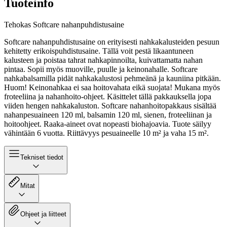
Tuoteinfo
Tehokas Softcare nahanpuhdistusaine
Softcare nahanpuhdistusaine on erityisesti nahkakalusteiden pesuun
kehitetty erikoispuhdistusaine. Tällä voit pestä likaantuneen
kalusteen ja poistaa tahrat nahkapinnoilta, kuivattamatta nahan
pintaa. Sopii myös muoville, puulle ja keinonahalle. Softcare
nahkabalsamilla pidät nahkakalustosi pehmeänä ja kauniina pitkään.
Huom! Keinonahkaa ei saa hoitovahata eikä suojata! Mukana myös
froteeliina ja nahanhoito-ohjeet. Käsittelet tällä pakkauksella jopa
viiden hengen nahkakaluston. Softcare nahanhoitopakkaus sisältää
nahanpesuaineen 120 ml, balsamin 120 ml, sienen, froteeliinan ja
hoitoohjeet. Raaka-aineet ovat nopeasti biohajoavia. Tuote säilyy
vähintään 6 vuotta. Riittävyys pesuaineelle 10 m² ja vaha 15 m².
Tekniset tiedot
Mitat
Ohjeet ja liitteet