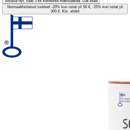
Sisusta nyt, saat 3 kk korotonta maksuaikaa. Lue lisää
Normaalihintaiset tuotteet -20% kun ostat yli 50 €, -25% kun ostat yli
300 €. Kts. ehdot