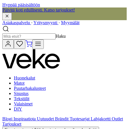
Hyppää pääsisältöön
Päivitä koti edullisesti. Katso tarjoukset!
Asiakaspalvelu
·
Yritysmyynti
·
Myymälät
Haku
Huonekalut
Matot
Puutarhakalusteet
Sisustus
Tekstiilit
Valaisimet
DIY
Blogi
Inspiraatiota
Uutuudet
Brändit
Tuotesarjat
Lahjakortti
Outlet
Tarjoukset