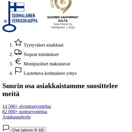
Tyytyväiset asiakkaat
Nopeat toimitukset
Monipuoliset maksutavat
Luotettava kotimainen yritys
Suurin osa asiakkaistamme suosittelee
meitä
14 500+ sivustoarvostelua
82 000+ tuotearvostelua
Asiakaspalvelu
Chat (arkisin 9–16)