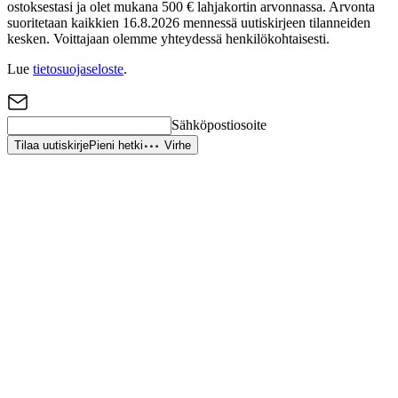
ostoksestasi ja olet mukana 500 € lahjakortin arvonnassa. Arvonta
suoritetaan kaikkien 16.8.2026 mennessä uutiskirjeen tilanneiden
kesken. Voittajaan olemme yhteydessä henkilökohtaisesti.
Lue
tietosuojaseloste
.
Sähköpostiosoite
Tilaa uutiskirje
Pieni hetki
Virhe