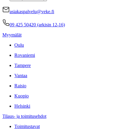
asiakaspalvelu@veke.fi
09 425 50420 (arkisin 12-16)
Myymälät
Oulu
Rovaniemi
Tampere
Vantaa
Raisio
Kuopio
Helsinki
Tilaus- ja toimitusehdot
Toimitustavat