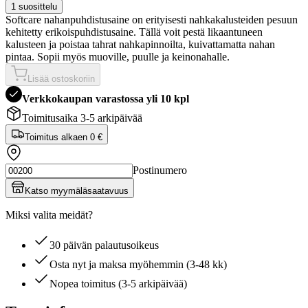
1 suosittelu
Softcare nahanpuhdistusaine on erityisesti nahkakalusteiden pesuun
kehitetty erikoispuhdistusaine. Tällä voit pestä likaantuneen
kalusteen ja poistaa tahrat nahkapinnoilta, kuivattamatta nahan
pintaa. Sopii myös muoville, puulle ja keinonahalle.
Lisää ostoskoriin
Verkkokaupan varastossa yli 10 kpl
Toimitusaika 3-5 arkipäivää
Toimitus alkaen
0 €
Postinumero
Katso myymäläsaatavuus
Miksi valita meidät?
30 päivän palautusoikeus
Osta nyt ja maksa myöhemmin (3-48 kk)
Nopea toimitus (3-5 arkipäivää)