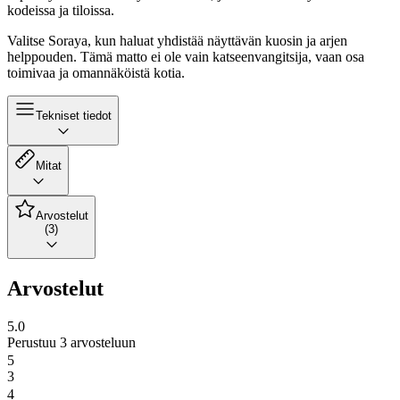
kodeissa ja tiloissa.
Valitse Soraya, kun haluat yhdistää näyttävän kuosin ja arjen
helppouden. Tämä matto ei ole vain katseenvangitsija, vaan osa
toimivaa ja omannäköistä kotia.
Tekniset tiedot
Mitat
Arvostelut
(3)
Arvostelut
5.0
Perustuu 3 arvosteluun
5
3
4