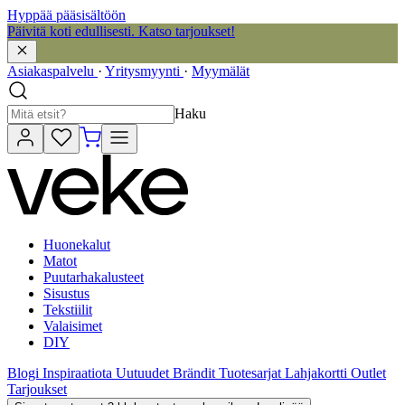
Hyppää pääsisältöön
Päivitä koti edullisesti. Katso tarjoukset!
Asiakaspalvelu
·
Yritysmyynti
·
Myymälät
Haku
Huonekalut
Matot
Puutarhakalusteet
Sisustus
Tekstiilit
Valaisimet
DIY
Blogi
Inspiraatiota
Uutuudet
Brändit
Tuotesarjat
Lahjakortti
Outlet
Tarjoukset