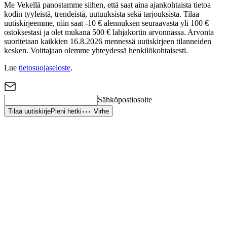
Me Vekellä panostamme siihen, että saat aina ajankohtaista tietoa
kodin tyyleistä, trendeistä, uutuuksista sekä tarjouksista. Tilaa
uutiskirjeemme, niin saat -10 € alennuksen seuraavasta yli 100 €
ostoksestasi ja olet mukana 500 € lahjakortin arvonnassa. Arvonta
suoritetaan kaikkien 16.8.2026 mennessä uutiskirjeen tilanneiden
kesken. Voittajaan olemme yhteydessä henkilökohtaisesti.
Lue
tietosuojaseloste
.
Sähköpostiosoite
Tilaa uutiskirje
Pieni hetki
Virhe