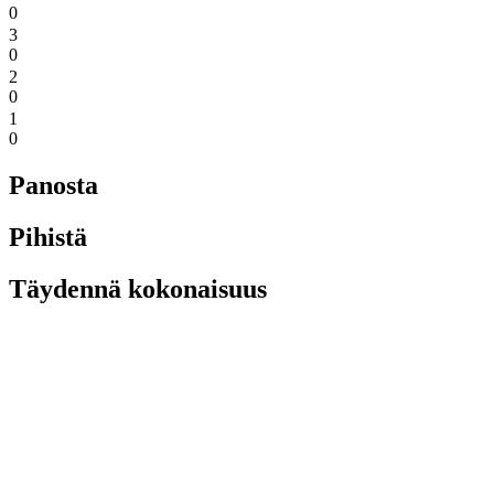
0
3
0
2
0
1
0
Panosta
Pihistä
Täydennä kokonaisuus