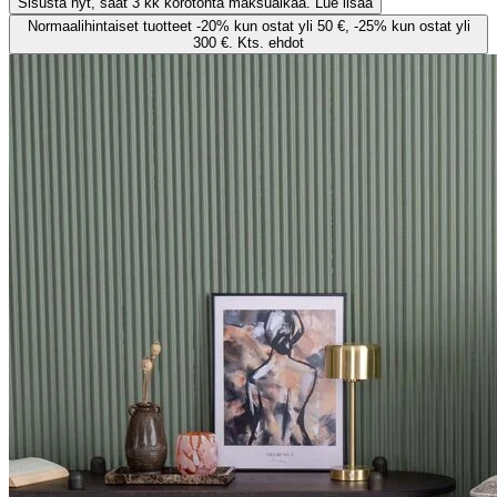
Sisusta nyt, saat 3 kk korotonta maksuaikaa. Lue lisää
Normaalihintaiset tuotteet -20% kun ostat yli 50 €, -25% kun ostat yli
300 €. Kts. ehdot