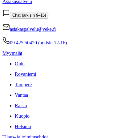
Asiakaspalvelu
Chat (arkisin 9–16)
asiakaspalvelu@veke.fi
09 425 50420 (arkisin 12-16)
Myymälät
Oulu
Rovaniemi
Tampere
Vantaa
Raisio
Kuopio
Helsinki
Tilaus- ja toimitusehdot