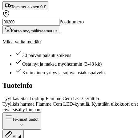
Toimitus alkaen
0 €
Postinumero
Katso myymäläsaatavuus
Miksi valita meidät?
30 päivän palautusoikeus
Osta nyt ja maksa myöhemmin (3-48 kk)
Kotimainen yritys ja sujuva asiakaspalvelu
Tuoteinfo
Tyylikäs Star Trading Flamme Cem LED-kynttilä
Tyylikäs harmaa Flamme Cem LED-kynttilä. Kynttilän ulkokuori on semen
eivät sisälly hintaan.
Tekniset tiedot
Mitat