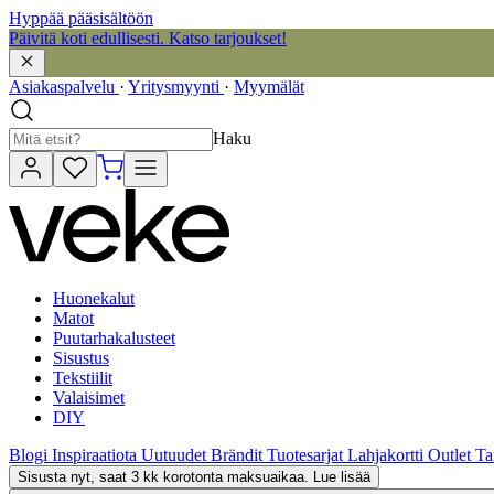
Hyppää pääsisältöön
Päivitä koti edullisesti. Katso tarjoukset!
Asiakaspalvelu
·
Yritysmyynti
·
Myymälät
Haku
Huonekalut
Matot
Puutarhakalusteet
Sisustus
Tekstiilit
Valaisimet
DIY
Blogi
Inspiraatiota
Uutuudet
Brändit
Tuotesarjat
Lahjakortti
Outlet
Ta
Sisusta nyt, saat 3 kk korotonta maksuaikaa. Lue lisää