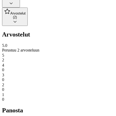
Arvostelut
(2)
Arvostelut
5.0
Perustuu 2 arvosteluun
5
2
4
0
3
0
2
0
1
0
Panosta