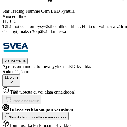
Star Trading Flamme Cem LED-kynttilä
Aina edullinen
11,10 €
Tällä tuotteella on pysyvästi edullinen hinta.
Hinta on voimassa
vähin
Osta nyt, ­maksa 30 päivän kuluessa.
2 suosittelua
Ajastustoiminnolla toimiva tyylikäs LED-kynttilä.
Koko
: 11,5 cm
11,5 cm
Tätä tuotetta ei voi tilata ennakkoon!
Lisää ostoskoriin
Tulossa verkkokaupan varastoon
Ilmoita kun tuotetta on varastossa
Toimitusaika keskimäärin 3 viikkoa