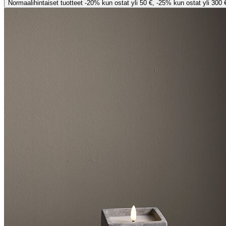
Normaalihintaiset tuotteet -20% kun ostat yli 50 €, -25% kun ostat yli 300 