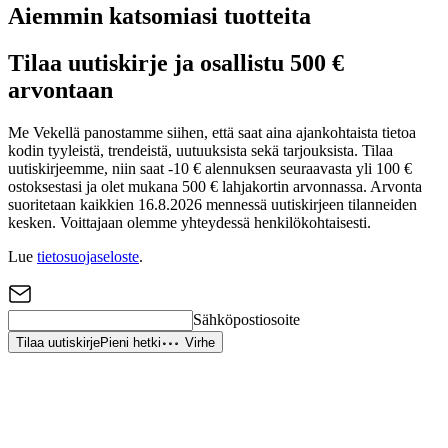
Aiemmin katsomiasi tuotteita
Tilaa uutiskirje ja osallistu 500 €
arvontaan
Me Vekellä panostamme siihen, että saat aina ajankohtaista tietoa
kodin tyyleistä, trendeistä, uutuuksista sekä tarjouksista. Tilaa
uutiskirjeemme, niin saat -10 € alennuksen seuraavasta yli 100 €
ostoksestasi ja olet mukana 500 € lahjakortin arvonnassa. Arvonta
suoritetaan kaikkien 16.8.2026 mennessä uutiskirjeen tilanneiden
kesken. Voittajaan olemme yhteydessä henkilökohtaisesti.
Lue
tietosuojaseloste
.
Sähköpostiosoite
Tilaa uutiskirje
Pieni hetki
Virhe