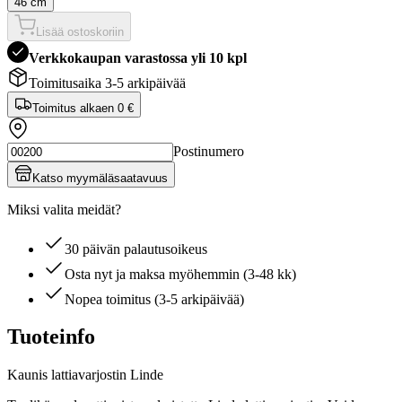
46 cm
Lisää ostoskoriin
Verkkokaupan varastossa yli 10 kpl
Toimitusaika 3-5 arkipäivää
Toimitus alkaen
0 €
Postinumero
Katso myymäläsaatavuus
Miksi valita meidät?
30 päivän palautusoikeus
Osta nyt ja maksa myöhemmin (3-48 kk)
Nopea toimitus (3-5 arkipäivää)
Tuoteinfo
Kaunis lattiavarjostin Linde