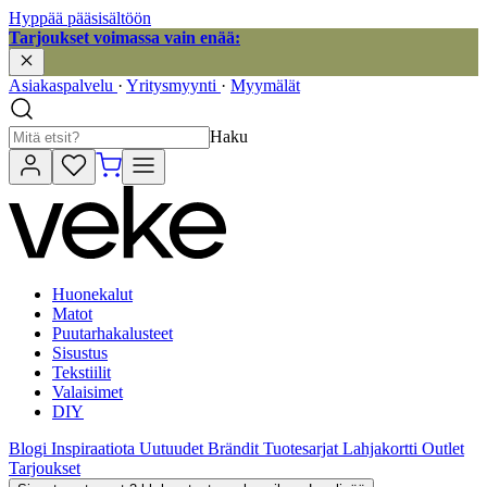
Hyppää pääsisältöön
Tarjoukset voimassa vain enää:
Asiakaspalvelu
·
Yritysmyynti
·
Myymälät
Haku
Huonekalut
Matot
Puutarhakalusteet
Sisustus
Tekstiilit
Valaisimet
DIY
Blogi
Inspiraatiota
Uutuudet
Brändit
Tuotesarjat
Lahjakortti
Outlet
Tarjoukset