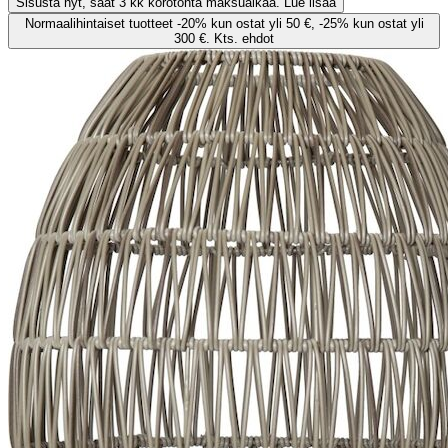
Sisusta nyt, saat 3 kk korotonta maksuaikaa. Lue lisää
Normaalihintaiset tuotteet -20% kun ostat yli 50 €, -25% kun ostat yli
300 €. Kts. ehdot