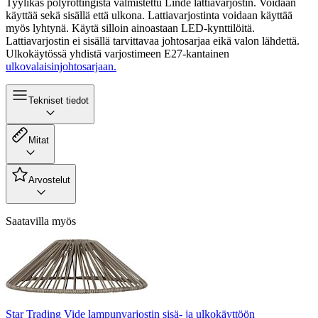
Tyylikäs polyrottingista valmistettu Linde lattiavarjostin. Voidaan
käyttää sekä sisällä että ulkona. Lattiavarjostinta voidaan käyttää
myös lyhtynä. Käytä silloin ainoastaan LED-kynttilöitä.
Lattiavarjostin ei sisällä tarvittavaa johtosarjaa eikä valon lähdettä.
Ulkokäytössä yhdistä varjostimeen E27-kantainen
ulkovalaisinjohtosarjaan.
Tekniset tiedot
Mitat
Arvostelut
Saatavilla myös
Star Trading Vide lampunvarjostin sisä- ja ulkokäyttöön