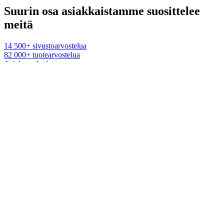
Suurin osa asiakkaistamme suosittelee
meitä
14 500+ sivustoarvostelua
82 000+ tuotearvostelua
Asiakaspalvelu
Chat (arkisin 9–16)
asiakaspalvelu@veke.fi
09 425 50420 (arkisin 12-16)
Myymälät
Oulu
Rovaniemi
Tampere
Vantaa