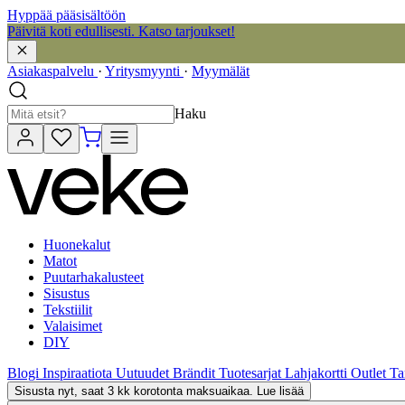
Hyppää pääsisältöön
Päivitä koti edullisesti. Katso tarjoukset!
Asiakaspalvelu
·
Yritysmyynti
·
Myymälät
Haku
Huonekalut
Matot
Puutarhakalusteet
Sisustus
Tekstiilit
Valaisimet
DIY
Blogi
Inspiraatiota
Uutuudet
Brändit
Tuotesarjat
Lahjakortti
Outlet
Ta
Sisusta nyt, saat 3 kk korotonta maksuaikaa. Lue lisää