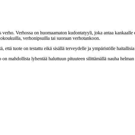
is verho. Verhossa on huomaamaton kudontatyyli, joka antaa kankaalle 
okoukuilla, verhonipsuilla tai suoraan verhotankoon.
 tuote on testattu eikä sisällä terveydelle ja ympäristölle haitallisia 
 on mahdollista lyhentää haluttuun pituuteen silittämällä nauha helma