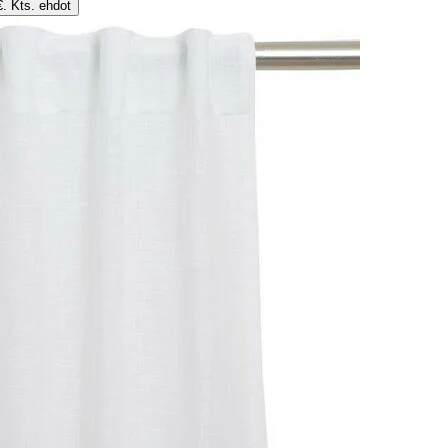
€. Kts. ehdot