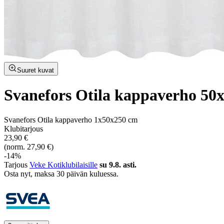
Suuret kuvat
Svanefors Otila kappaverho 50
Svanefors Otila kappaverho 1x50x250 cm
Klubitarjous
23,90 €
(norm. 27,90 €)
-14%
Tarjous
Veke Kotiklubilaisille
su 9.8. asti.
Osta nyt, ­maksa 30 päivän kuluessa.