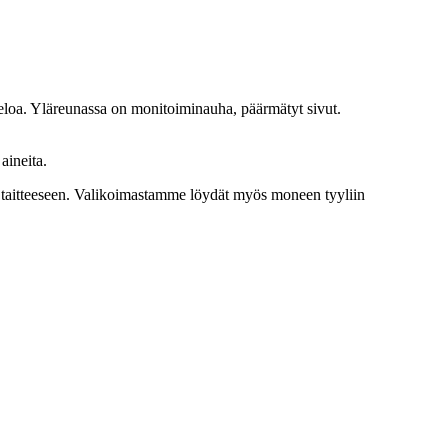
eloa. Yläreunassa on monitoiminauha, päärmätyt sivut.
aineita.
n taitteeseen. Valikoimastamme löydät myös moneen tyyliin