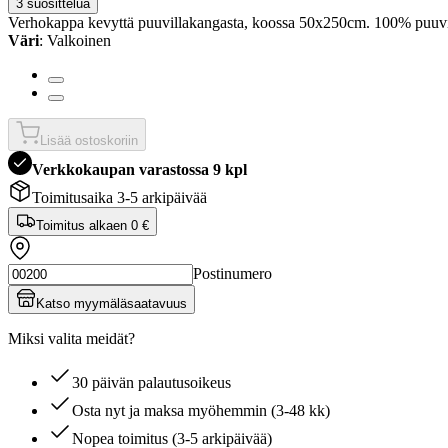
3 suosittelua
Verhokappa kevyttä puuvillakangasta, koossa 50x250cm. 100% puuvi
Väri
: Valkoinen
Lisää ostoskoriin
Verkkokaupan varastossa 9 kpl
Toimitusaika 3-5 arkipäivää
Toimitus alkaen
0 €
Postinumero
Katso myymäläsaatavuus
Miksi valita meidät?
30 päivän palautusoikeus
Osta nyt ja maksa myöhemmin (3-48 kk)
Nopea toimitus (3-5 arkipäivää)