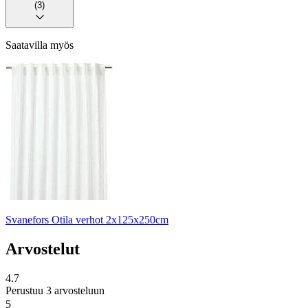
(3)
Saatavilla myös
Svanefors Otila verhot 2x125x250cm
Arvostelut
4.7
Perustuu 3 arvosteluun
5