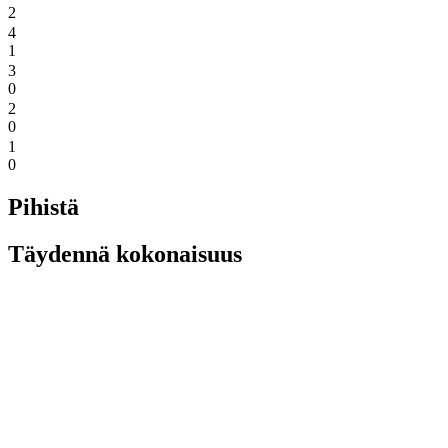
2
4
1
3
0
2
0
1
0
Pihistä
Täydennä kokonaisuus