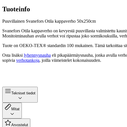
Tuoteinfo
Puuvillainen Svanefors Otila kappaverho 50x250cm
Svanefors Otila kappaverho on kevyestä puuvillasta valmistettu kaun
Monitoiminauhan avulla verhot voi ripustaa joko sormikoukuilla, verh
Tuote on OEKO-TEX® standardin 100 mukainen. Tämä tarkoittaa sitä, että
Osta lisäksi
lyhennysnauha
eli pikapäärmäysnauha, jonka avulla verho
sopivia
verhotankoja
, joilla viimeistelet kokonaisuuden.
Tekniset tiedot
Mitat
Arvostelut