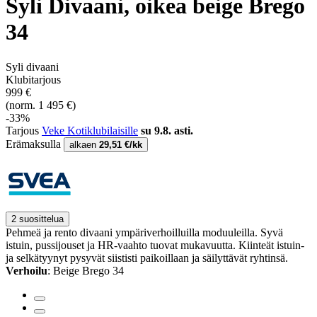
Syli Divaani, oikea beige Brego
34
Syli divaani
Klubitarjous
999 €
(norm. 1 495 €)
-33%
Tarjous
Veke Kotiklubilaisille
su 9.8. asti.
Erämaksulla
alkaen
29,51 €/kk
2 suosittelua
Pehmeä ja rento divaani ympäriverhoilluilla moduuleilla. Syvä
istuin, pussijouset ja HR-vaahto tuovat mukavuutta. Kiinteät istuin-
ja selkätyynyt pysyvät siististi paikoillaan ja säilyttävät ryhtinsä.
Verhoilu
: Beige Brego 34