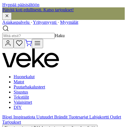
Hyppää pääsisältöön
Päivitä koti edullisesti. Katso tarjoukset!
Asiakaspalvelu
·
Yritysmyynti
·
Myymälät
Haku
Huonekalut
Matot
Puutarhakalusteet
Sisustus
Tekstiilit
Valaisimet
DIY
Blogi
Inspiraatiota
Uutuudet
Brändit
Tuotesarjat
Lahjakortti
Outlet
Tarjoukset