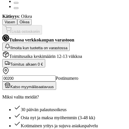
Kätisyys
: Oikea
Vasen
Oikea
Lisää ostoskoriin
Tulossa verkkokaupan varastoon
Ilmoita kun tuotetta on varastossa
Toimitusaika keskimäärin 12-13 viikkoa
Toimitus alkaen
0 €
Postinumero
Katso myymäläsaatavuus
Miksi valita meidät?
30 päivän palautusoikeus
Osta nyt ja maksa myöhemmin (3-48 kk)
Kotimainen yritys ja sujuva asiakaspalvelu