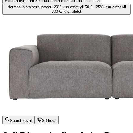
Sisusta nyt, saat 3 kk korotonta maksuaikaa. Lue lisää
Normaalihintaiset tuotteet -20% kun ostat yli 50 €, -25% kun ostat yli
300 €. Kts. ehdot
Suuret kuvat
3D-kuva