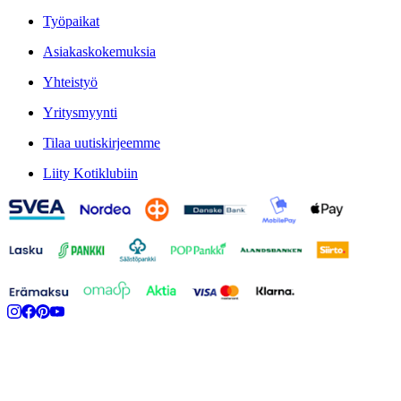
Työpaikat
Asiakaskokemuksia
Yhteistyö
Yritysmyynti
Tilaa uutiskirjeemme
Liity Kotiklubiin