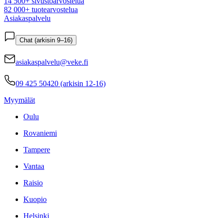
14 500+ sivustoarvostelua
82 000+ tuotearvostelua
Asiakaspalvelu
Chat (arkisin 9–16)
asiakaspalvelu@veke.fi
09 425 50420 (arkisin 12-16)
Myymälät
Oulu
Rovaniemi
Tampere
Vantaa
Raisio
Kuopio
Helsinki