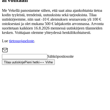
arvontaan
Me Vekellä panostamme siihen, että saat aina ajankohtaista tietoa
kodin tyyleistä, trendeistä, uutuuksista sekä tarjouksista. Tilaa
uutiskirjeemme, niin saat -10 € alennuksen seuraavasta yli 100 €
ostoksestasi ja olet mukana 500 € lahjakortin arvonnassa. Arvonta
suoritetaan kaikkien 16.8.2026 mennessä uutiskirjeen tilanneiden
kesken. Voittajaan olemme yhteydessä henkilökohtaisesti.
Lue
tietosuojaseloste
.
Sähköpostiosoite
Tilaa uutiskirje
Pieni hetki
Virhe