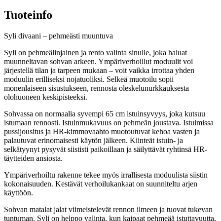
Tuoteinfo
Syli divaani – pehmeästi muuntuva
Syli on pehmeälinjainen ja rento valinta sinulle, joka haluat
muunneltavan sohvan arkeen. Ympäriverhoillut moduulit voi
järjestellä tilan ja tarpeen mukaan – voit vaikka irrottaa yhden
moduulin erilliseksi nojatuoliksi. Selkeä muotoilu sopii
monenlaiseen sisustukseen, rennosta oleskelunurkkauksesta
olohuoneen keskipisteeksi.
Sohvassa on normaalia syvempi 65 cm istuinsyvyys, joka kutsuu
istumaan rennosti. Istuinmukavuus on pehmeän joustava. Istuimissa
pussijousitus ja HR-kimmovaahto muotoutuvat kehoa vasten ja
palautuvat erinomaisesti käytön jälkeen. Kiinteät istuin- ja
selkätyynyt pysyvät siististi paikoillaan ja säilyttävät ryhtinsä HR-
täytteiden ansiosta.
Ympäriverhoiltu rakenne tekee myös irrallisesta moduulista siistin
kokonaisuuden. Kestävät verhoilukankaat on suunniteltu arjen
käyttöön.
Sohvan matalat jalat viimeistelevät rennon ilmeen ja tuovat tukevan
tuntuman. Syli on helppo valinta, kun kaipaat pehmeää istuttavuutta,