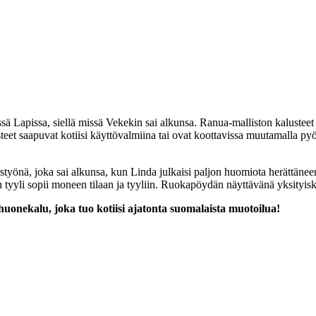
sä Lapissa, siellä missä Vekekin sai alkunsa. Ranua-malliston kalusteet
steet saapuvat kotiisi käyttövalmiina tai ovat koottavissa muutamalla p
eistyönä, joka sai alkunsa, kun Linda julkaisi paljon huomiota herättän
yyli sopii moneen tilaan ja tyyliin. Ruokapöydän näyttävänä yksityisko
huonekalu, joka tuo kotiisi ajatonta suomalaista muotoilua!