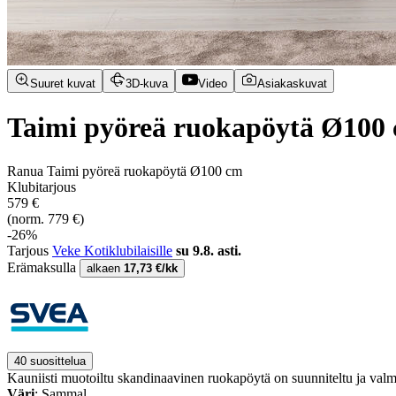
Suuret kuvat
3D-kuva
Video
Asiakaskuvat
Taimi pyöreä ruokapöytä Ø100
Ranua Taimi pyöreä ruokapöytä Ø100 cm
Klubitarjous
579 €
(norm. 779 €)
-26%
Tarjous
Veke Kotiklubilaisille
su 9.8. asti.
Erämaksulla
alkaen
17,73 €/kk
40 suosittelua
Kauniisti muotoiltu skandinaavinen ruokapöytä on suunniteltu ja valm
Väri
: Sammal