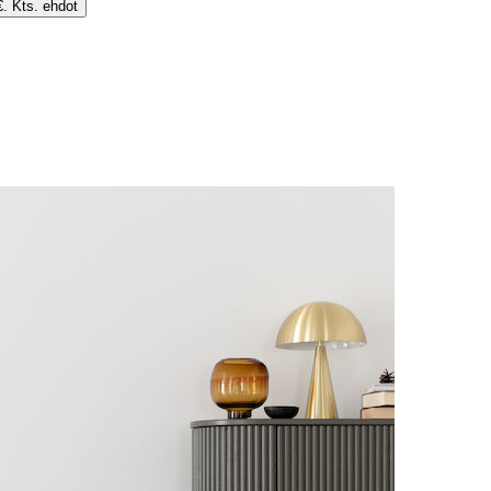
€. Kts. ehdot