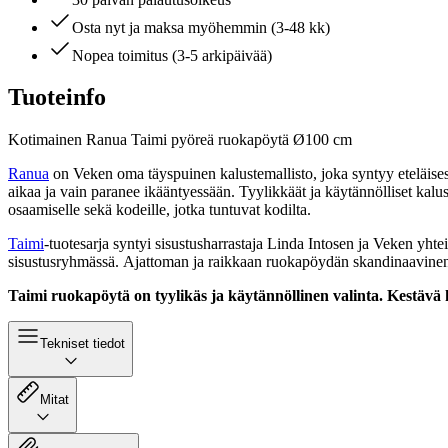
Osta nyt ja maksa myöhemmin (3-48 kk)
Nopea toimitus (3-5 arkipäivää)
Tuoteinfo
Kotimainen Ranua Taimi pyöreä ruokapöytä Ø100 cm
Ranua
on Veken oma täyspuinen kalustemallisto, joka syntyy eteläises
aikaa ja vain paranee ikääntyessään. Tyylikkäät ja käytännölliset kalu
osaamiselle sekä kodeille, jotka tuntuvat kodilta.
Taimi
-tuotesarja syntyi sisustusharrastaja Linda Intosen ja Veken yht
sisustusryhmässä. Ajattoman ja raikkaan ruokapöydän skandinaavinen t
Taimi ruokapöytä on tyylikäs ja käytännöllinen valinta. Kestävä 
Tekniset tiedot
Mitat