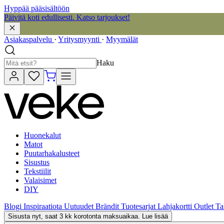
Hyppää pääsisältöön
Päivitä koti edullisesti. Katso tarjoukset!
Asiakaspalvelu
·
Yritysmyynti
·
Myymälät
Haku
Huonekalut
Matot
Puutarhakalusteet
Sisustus
Tekstiilit
Valaisimet
DIY
Blogi
Inspiraatiota
Uutuudet
Brändit
Tuotesarjat
Lahjakortti
Outlet
Ta
Sisusta nyt, saat 3 kk korotonta maksuaikaa. Lue lisää