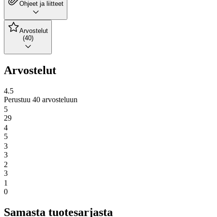
Ohjeet ja liitteet
Arvostelut
(40)
Arvostelut
4.5
Perustuu 40 arvosteluun
5
29
4
5
3
3
2
3
1
0
Samasta tuotesarjasta