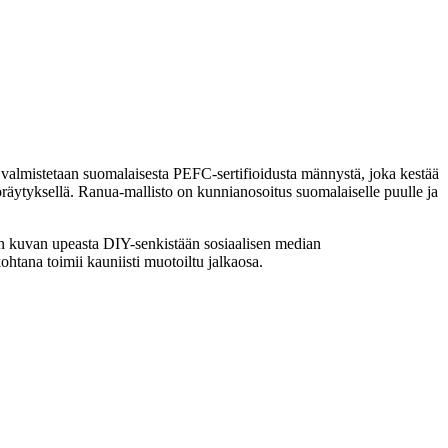
 valmistetaan suomalaisesta PEFC-sertifioidusta männystä, joka kestää
yöräytyksellä. Ranua-mallisto on kunnianosoitus suomalaiselle puulle ja
een kuvan upeasta DIY-senkistään sosiaalisen median
htana toimii kauniisti muotoiltu jalkaosa.