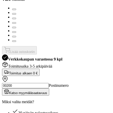
Lisää ostoskoriin
Verkkokaupan varastossa 9 kpl
Toimitusaika 3-5 arkipäivää
Toimitus alkaen
0 €
Postinumero
Katso myymäläsaatavuus
Miksi valita meidät?
30 päivän palautusoikeus