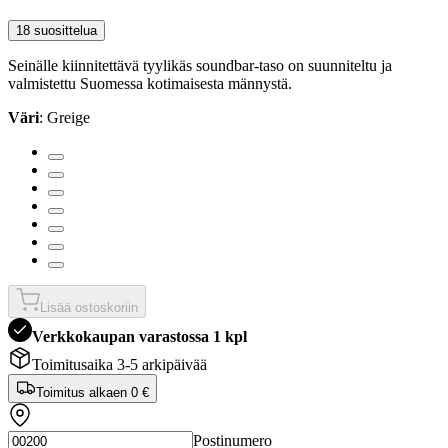
18 suosittelua
Seinälle kiinnitettävä tyylikäs soundbar-taso on suunniteltu ja
valmistettu Suomessa kotimaisesta männystä.
Väri
: Greige
Lisää ostoskoriin
Verkkokaupan varastossa 1 kpl
Toimitusaika 3-5 arkipäivää
Toimitus alkaen
0 €
Postinumero