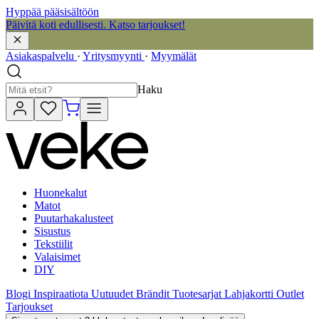
Hyppää pääsisältöön
Päivitä koti edullisesti. Katso tarjoukset!
Asiakaspalvelu
·
Yritysmyynti
·
Myymälät
Haku
Huonekalut
Matot
Puutarhakalusteet
Sisustus
Tekstiilit
Valaisimet
DIY
Blogi
Inspiraatiota
Uutuudet
Brändit
Tuotesarjat
Lahjakortti
Outlet
Tarjoukset