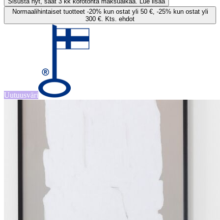
Sisusta nyt, saat 3 kk korotonta maksuaikaa. Lue lisää
Normaalihintaiset tuotteet -20% kun ostat yli 50 €, -25% kun ostat yli
300 €. Kts. ehdot
Uutuusväri