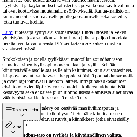
Tyylikkäät ja käytännölliset kalusteet saapuvat kotiisi käyttövalmiina
tai ovat koottavissa muutamalla pyöräytyksellä. Ranua-mallisto on
kunnianosoitus suomalaiselle puulle ja osaamiselle sekä kodeille,
jotka tuntuvat kodilta.
Taimi
-tuotesarja syntyi sisustusharrastaja Linda Intosen ja Veken
yhteistyönä, joka sai alkunsa, kun Linda julkaisi paljon huomiota
herättäneen kuvan upeasta DIY-senkistään sosiaalisen median
sisustusryhmässä.
Sirokokoisen ja todella tyylikkäästi muotoillun soundbar-tason
skandinaavinen tyyli sopii moneen tilaan ja tyyliin. Seinään
kiinnitettävälle tasolle saa esille niin kaiuttimet, kuin sisustusesineet.
Kippiovet avautuvat kevyesti helppokäyttöisillä ponnahdussaranoilla
ja ovien läpi toimivat Bluetooth-laitteet. Infrapunakaukosäätimet
eivät toimi ovien läpi. Ovien sisäpuolella kulkeva tukirauta lisää
kestävyyttä sekä ehkäisee puun luonnollisesta elämisestä aiheutuvaa
vääntymistä, vaikka kuvissa sitä ei vielä näy.
Soundbar-tason taustalevy on kestävää massiiviliimapuuta ja
Tekniset tiedot
taustalevyssä on valmiit kiinnitysreiät. Seinälle kiinnittämiseen
tarvitset seinään soveltuvat ruuvit ja kiinnikkeet, jotka eivät sisälly
toimitukseen.
Mitat
Taimi soundbar-taso on tyylikäs ja käytännöllinen valinta.