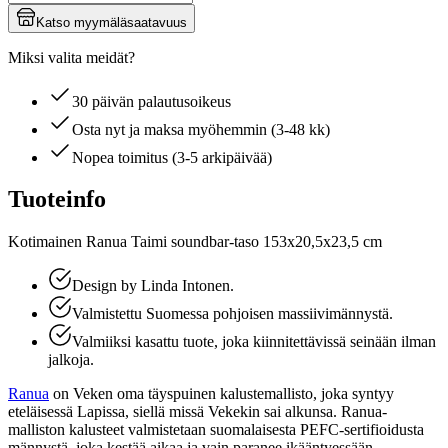
Katso myymäläsaatavuus
Miksi valita meidät?
30 päivän palautusoikeus
Osta nyt ja maksa myöhemmin (3-48 kk)
Nopea toimitus (3-5 arkipäivää)
Tuoteinfo
Kotimainen Ranua Taimi soundbar-taso 153x20,5x23,5 cm
Design by Linda Intonen.
Valmistettu Suomessa pohjoisen massiivimännystä.
Valmiiksi kasattu tuote, joka kiinnitettävissä seinään ilman
jalkoja.
Ranua
on Veken oma täyspuinen kalustemallisto, joka syntyy
eteläisessä Lapissa, siellä missä Vekekin sai alkunsa. Ranua-
malliston kalusteet valmistetaan suomalaisesta PEFC-sertifioidusta
männystä, joka kestää aikaa ja vain paranee ikääntyessään.