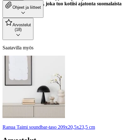
Kestävä huonekalu, joka tuo kotiisi ajatonta suomalaista
Ohjeet ja liitteet
muotoilua!
Arvostelut
(18)
Saatavilla myös
Ranua Taimi soundbar-taso 209x20,5x23,5 cm