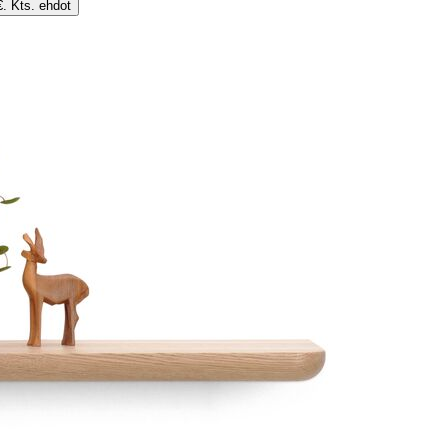
€. Kts. ehdot