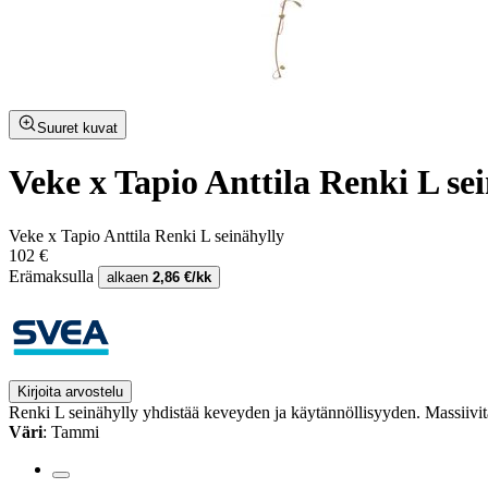
Suuret kuvat
Veke x Tapio Anttila Renki L se
Veke x Tapio Anttila Renki L seinähylly
102 €
Erämaksulla
alkaen
2,86 €/kk
Kirjoita arvostelu
Renki L seinähylly yhdistää keveyden ja käytännöllisyyden. Massiivit
Väri
: Tammi