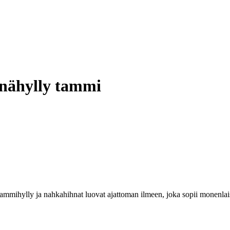
inähylly tammi
ammihylly ja nahkahihnat luovat ajattoman ilmeen, joka sopii monenlai