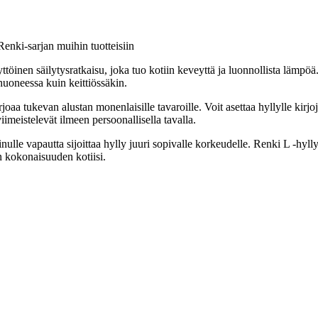
Renki-sarjan muihin tuotteisiin
ttöinen säilytysratkaisu, joka tuo kotiin keveyttä ja luonnollista läm
huoneessa kuin keittiössäkin.
aa tukevan alustan monenlaisille tavaroille. Voit asettaa hyllylle kirjoja,
meistelevät ilmeen persoonallisella tavalla.
ulle vapautta sijoittaa hylly juuri sopivalle korkeudelle. Renki L -hyl
an kokonaisuuden kotiisi.