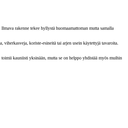
pöä. Ilmava rakenne tekee hyllystä huomaamattoman mutta samalla
 viherkasveja, koriste-esineitä tai arjen usein käytettyjä tavaroita.
ly toimii kauniisti yksinään, mutta se on helppo yhdistää myös muihin