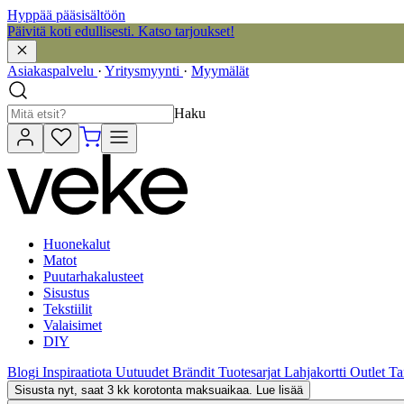
Hyppää pääsisältöön
Päivitä koti edullisesti. Katso tarjoukset!
Asiakaspalvelu
·
Yritysmyynti
·
Myymälät
Haku
Huonekalut
Matot
Puutarhakalusteet
Sisustus
Tekstiilit
Valaisimet
DIY
Blogi
Inspiraatiota
Uutuudet
Brändit
Tuotesarjat
Lahjakortti
Outlet
Ta
Sisusta nyt, saat 3 kk korotonta maksuaikaa. Lue lisää