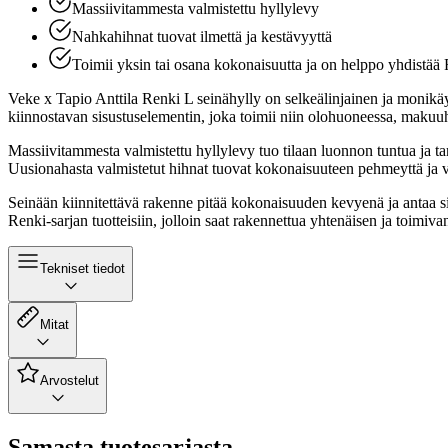
Massiivitammesta valmistettu hyllylevy
Nahkahihnat tuovat ilmettä ja kestävyyttä
Toimii yksin tai osana kokonaisuutta ja on helppo yhdistää 
Veke x Tapio Anttila Renki L seinähylly on selkeälinjainen ja monikäy
kiinnostavan sisustuselementin, joka toimii niin olohuoneessa, makuu
Massiivitammesta valmistettu hyllylevy tuo tilaan luonnon tuntua ja tarjo
Uusionahasta valmistetut hihnat tuovat kokonaisuuteen pehmeyttä ja vii
Seinään kiinnitettävä rakenne pitää kokonaisuuden kevyenä ja antaa sin
Renki-sarjan tuotteisiin, jolloin saat rakennettua yhtenäisen ja toimiv
Tekniset tiedot
Mitat
Arvostelut
Samasta tuotesarjasta