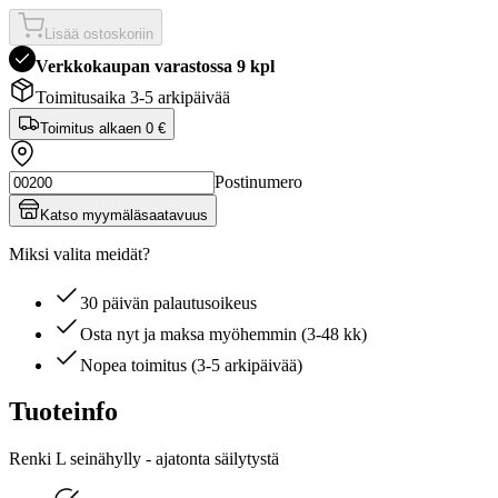
Lisää ostoskoriin
Verkkokaupan varastossa 9 kpl
Toimitusaika 3-5 arkipäivää
Toimitus alkaen
0 €
Postinumero
Katso myymäläsaatavuus
Miksi valita meidät?
30 päivän palautusoikeus
Osta nyt ja maksa myöhemmin (3-48 kk)
Nopea toimitus (3-5 arkipäivää)
Tuoteinfo
Renki L seinähylly - ajatonta säilytystä