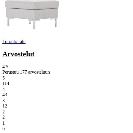
Toronto rahi
Arvostelut
4.5
Perustuu 177 arvosteluun
5
114
4
43
3
12
2
2
1
6