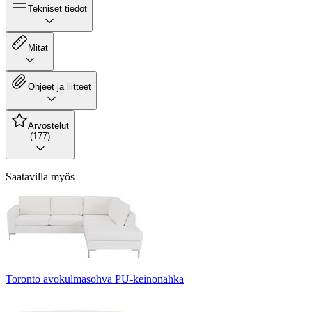
Tekniset tiedot
Mitat
Ohjeet ja liitteet
Arvostelut
(177)
Saatavilla myös
Toronto avokulmasohva PU-keinonahka