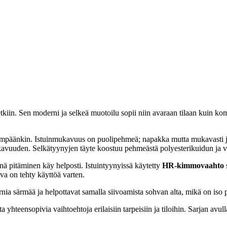
etkiin. Sen moderni ja selkeä muotoilu sopii niin avaraan tilaan kuin ko
idempäänkin. Istuinmukavuus on puolipehmeä; napakka mutta mukavasti 
mukavuuden. Selkätyynyjen täyte koostuu pehmeästä polyesterikuidun ja
tinä pitäminen käy helposti. Istuintyynyissä käytetty
HR-kimmovaahto
va on tehty käyttöä varten.
a särmää ja helpottavat samalla siivoamista sohvan alta, mikä on iso plu
ita yhteensopivia vaihtoehtoja erilaisiin tarpeisiin ja tiloihin. Sarjan av