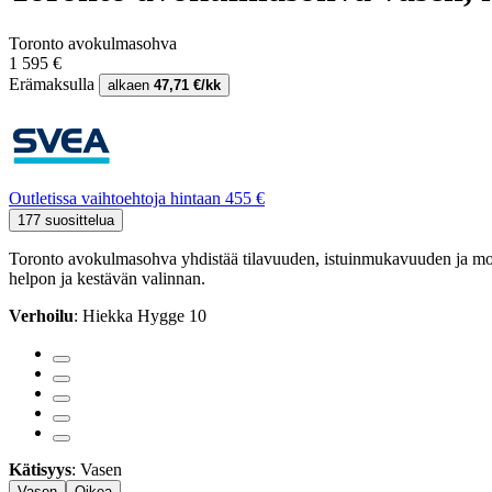
Toronto avokulmasohva
1 595 €
Erämaksulla
alkaen
47,71 €/kk
Outletissa vaihtoehtoja hintaan 455 €
177 suosittelua
Toronto avokulmasohva yhdistää tilavuuden, istuinmukavuuden ja moderni
helpon ja kestävän valinnan.
Verhoilu
: Hiekka Hygge 10
Kätisyys
: Vasen
Vasen
Oikea