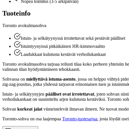
Nopea toimitus (3-5 arkipäivää)
Tuoteinfo
Toronto avokulmasohva
Istuin- ja selkätyynyssä irroitettavat sekä pestävät päälliset
Istuintyynyissä pitkäikäinen HR-kimmovaahto
Laadukkaat kulutusta kestävät verhoilukankaat
Toronto avokulmasohva tarjoaa reilusti tilaa koko perheen yhteisiin h
valinnan tilan hyödyntämiseen tehokkaasti.
Sohvassa on
miellyttävä istuma-asento
, jossa on helppo viihtyä p
zig-zag-jousitus, jotka yhdessä tarjoavat erinomaisen tuen ja istuin
Istuin- ja selkätyynyjen
päälliset ovat irrotettavat
, joten sohvan siis
verhoilukankaat on suunniteltu arjen kulutusta kestäviksi. Toronto soh
Sohvan
korkeat jalat
viimeistelevät ilmavan ilmeen. Ne tuovat moderni
Toronto-sohva on osa laajempaa
Toronto-tuotesarjaa
, josta löydät use