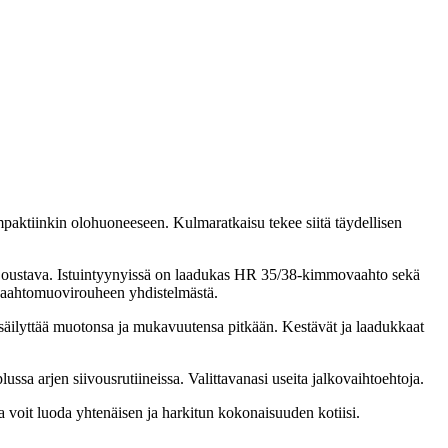
mpaktiinkin olohuoneeseen. Kulmaratkaisu tekee siitä täydellisen
joustava. Istuintyynyissä on laadukas HR 35/38-kimmovaahto sekä
 vaahtomuovirouheen yhdistelmästä.
säilyttää muotonsa ja mukavuutensa pitkään. Kestävät ja laadukkaat
ssa arjen siivousrutiineissa. Valittavanasi useita jalkovaihtoehtoja.
ulla voit luoda yhtenäisen ja harkitun kokonaisuuden kotiisi.