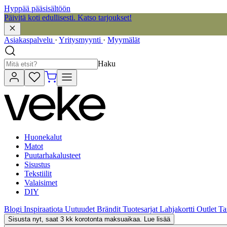
Hyppää pääsisältöön
Päivitä koti edullisesti. Katso tarjoukset!
Asiakaspalvelu
·
Yritysmyynti
·
Myymälät
Haku
Huonekalut
Matot
Puutarhakalusteet
Sisustus
Tekstiilit
Valaisimet
DIY
Blogi
Inspiraatiota
Uutuudet
Brändit
Tuotesarjat
Lahjakortti
Outlet
Ta
Sisusta nyt, saat 3 kk korotonta maksuaikaa. Lue lisää