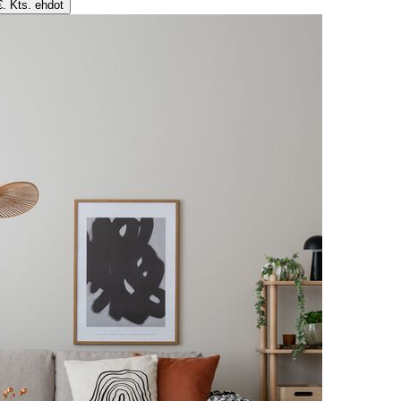
€. Kts. ehdot