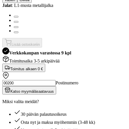
Jalat
: L1-musta metallijalka
Lisää ostoskoriin
Verkkokaupan varastossa 9 kpl
Toimitusaika 3-5 arkipäivää
Toimitus alkaen
0 €
Postinumero
Katso myymäläsaatavuus
Miksi valita meidät?
30 päivän palautusoikeus
Osta nyt ja maksa myöhemmin (3-48 kk)