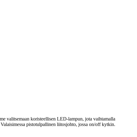
emme valitsemaan koristeellisen LED-lampun, jota vaihtamalla
laisimessa pistotulpallinen liitosjohto, jossa on/off kytkin.