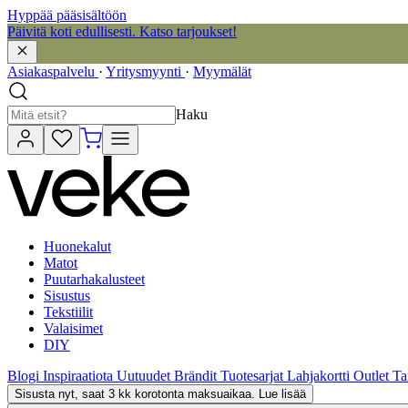
Hyppää pääsisältöön
Päivitä koti edullisesti. Katso tarjoukset!
Asiakaspalvelu
·
Yritysmyynti
·
Myymälät
Haku
Huonekalut
Matot
Puutarhakalusteet
Sisustus
Tekstiilit
Valaisimet
DIY
Blogi
Inspiraatiota
Uutuudet
Brändit
Tuotesarjat
Lahjakortti
Outlet
Ta
Sisusta nyt, saat 3 kk korotonta maksuaikaa. Lue lisää