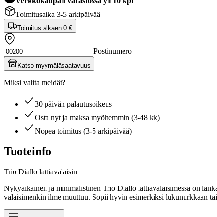
Verkkokaupan varastossa yli 10 kpl
Toimitusaika 3-5 arkipäivää
Toimitus alkaen
0 €
Postinumero
Katso myymäläsaatavuus
Miksi valita meidät?
30 päivän palautusoikeus
Osta nyt ja maksa myöhemmin (3-48 kk)
Nopea toimitus (3-5 arkipäivää)
Tuoteinfo
Trio Diallo lattiavalaisin
Nykyaikainen ja minimalistinen Trio Diallo lattiavalaisimessa on lan
valaisimenkin ilme muuttuu. Sopii hyvin esimerkiksi lukunurkkaan tai t