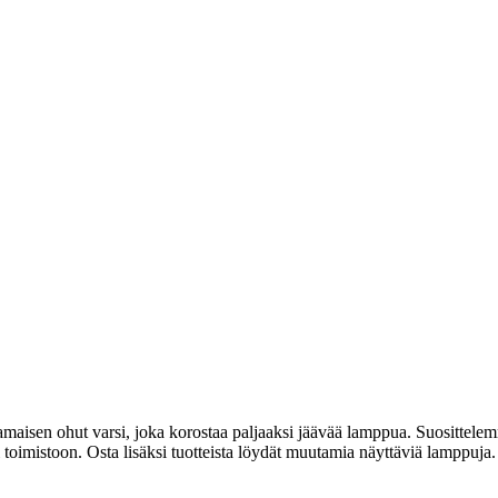
kamaisen ohut varsi, joka korostaa paljaaksi jäävää lamppua. Suosittel
oimistoon. Osta lisäksi tuotteista löydät muutamia näyttäviä lamppuja. Va