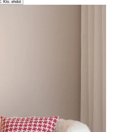
€. Kts. ehdot