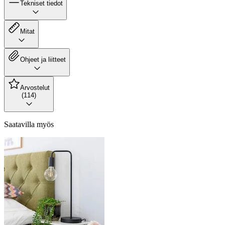
Tekniset tiedot
Mitat
Ohjeet ja liitteet
Arvostelut
(114)
Saatavilla myös