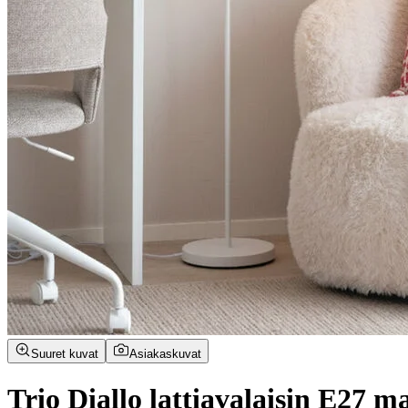
Suuret kuvat
Asiakaskuvat
Trio Diallo lattiavalaisin E27 m