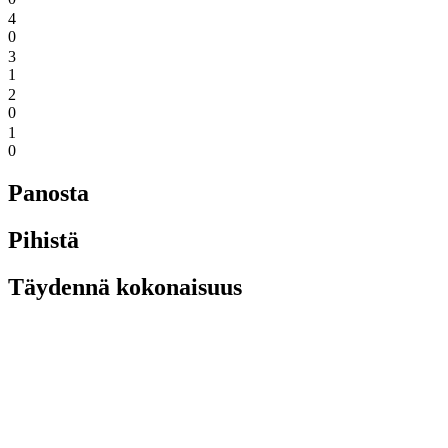
4
0
3
1
2
0
1
0
Panosta
Pihistä
Täydennä kokonaisuus