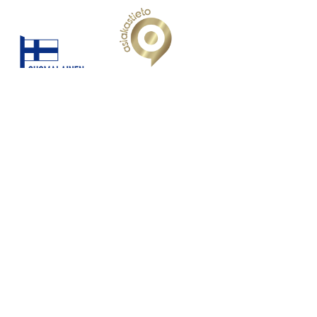
Tyytyväiset asiakkaat
Nopeat toimitukset
Monipuoliset maksutavat
Luotettava kotimainen yritys
Suurin osa asiakkaistamme suosittelee
meitä
14 500+ sivustoarvostelua
82 000+ tuotearvostelua
Asiakaspalvelu