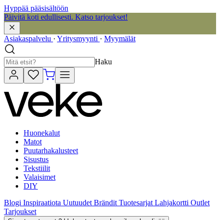
Hyppää pääsisältöön
Päivitä koti edullisesti. Katso tarjoukset!
Asiakaspalvelu
·
Yritysmyynti
·
Myymälät
Haku
Huonekalut
Matot
Puutarhakalusteet
Sisustus
Tekstiilit
Valaisimet
DIY
Blogi
Inspiraatiota
Uutuudet
Brändit
Tuotesarjat
Lahjakortti
Outlet
Tarjoukset