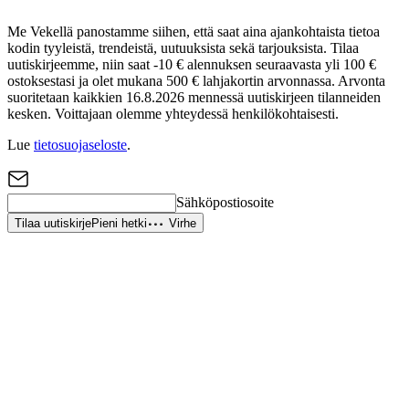
Me Vekellä panostamme siihen, että saat aina ajankohtaista tietoa
kodin tyyleistä, trendeistä, uutuuksista sekä tarjouksista. Tilaa
uutiskirjeemme, niin saat -10 € alennuksen seuraavasta yli 100 €
ostoksestasi ja olet mukana 500 € lahjakortin arvonnassa. Arvonta
suoritetaan kaikkien 16.8.2026 mennessä uutiskirjeen tilanneiden
kesken. Voittajaan olemme yhteydessä henkilökohtaisesti.
Lue
tietosuojaseloste
.
Sähköpostiosoite
Tilaa uutiskirje
Pieni hetki
Virhe