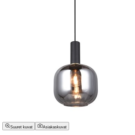
Suuret kuvat
Asiakaskuvat