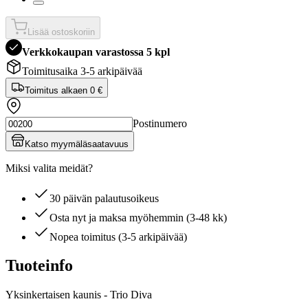
Lisää ostoskoriin
Verkkokaupan varastossa 5 kpl
Toimitusaika 3-5 arkipäivää
Toimitus alkaen
0 €
Postinumero
Katso myymäläsaatavuus
Miksi valita meidät?
30 päivän palautusoikeus
Osta nyt ja maksa myöhemmin (3-48 kk)
Nopea toimitus (3-5 arkipäivää)
Tuoteinfo
Yksinkertaisen kaunis - Trio Diva