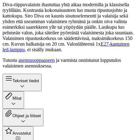
Diva-riippuvalaisin ihastuttaa yhtä aikaa modernilla ja klassisella
tyylillään. Kontrastia kokonaisuuteen luo musta ripustusjohto ja
kattokupu. Siro Diva on kaunis sisutuselementti ja valaisija sekä
yhden että useamman valaisimen ryhmänä ja onkin oiva valinta
esimerkiksi saarekkeen ylle tai yöpöydän päälle. Lasikupu luo
pehmeän valon, joka säteilee pyöreästä valaisimesta joka suuntaan.
Valaisimen ripustuskorkeus on säädettävissä, maksimikorkeus 150
cm. Kuvun halkaisija on 20 cm. Valonlähteenä 1x
E27-kantainen
led-lamppu
, ei sisälly mukaan.
Tutustu
asennusoppaaseen
ja varmista onnistunut lopputulos
valaisimen asennuksessa.
Tekniset tiedot
Mitat
Ohjeet ja liitteet
Arvostelut
(1)