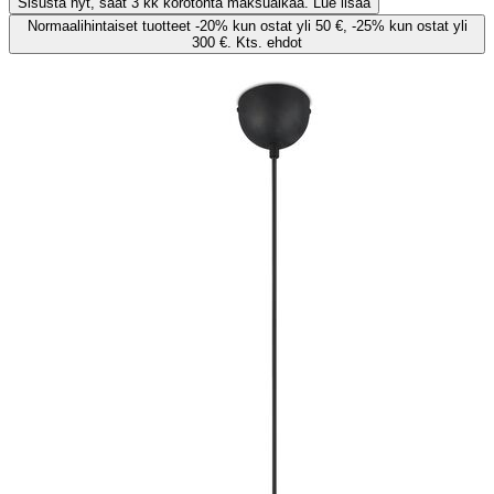
Sisusta nyt, saat 3 kk korotonta maksuaikaa. Lue lisää
Normaalihintaiset tuotteet -20% kun ostat yli 50 €, -25% kun ostat yli
300 €. Kts. ehdot