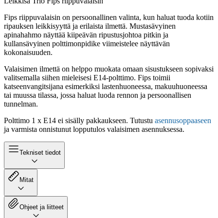
Leikkisä Trio Fips riippuvalaisin
Fips riippuvalaisin on persoonallinen valinta, kun haluat tuoda kotiin
ripauksen leikkisyyttä ja erilaista ilmettä. Mustasävyinen
apinahahmo näyttää kiipeävän ripustusjohtoa pitkin ja
kullansävyinen polttimonpidike viimeistelee näyttävän
kokonaisuuden.
Valaisimen ilmettä on helppo muokata omaan sisustukseen sopivaksi
valitsemalla siihen mieleisesi E14-polttimo. Fips toimii
katseenvangitsijana esimerkiksi lastenhuoneessa, makuuhuoneessa
tai muussa tilassa, jossa haluat luoda rennon ja persoonallisen
tunnelman.
Polttimo 1 x E14 ei sisälly pakkaukseen. Tutustu
asennusoppaaseen
ja varmista onnistunut lopputulos valaisimen asennuksessa.
Tekniset tiedot
Mitat
Ohjeet ja liitteet