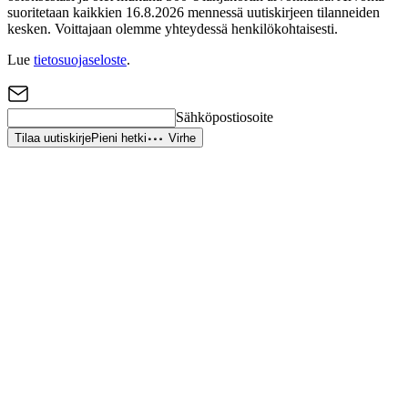
suoritetaan kaikkien 16.8.2026 mennessä uutiskirjeen tilanneiden
kesken. Voittajaan olemme yhteydessä henkilökohtaisesti.
Lue
tietosuojaseloste
.
Sähköpostiosoite
Tilaa uutiskirje
Pieni hetki
Virhe