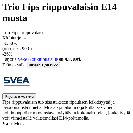
Trio Fips riippuvalaisin E14
musta
Trio Fips riippuvalaisin
Klubitarjous
56,50 €
(norm. 75,90 €)
-26%
Tarjous
Veke Kotiklubilaisille
su 9.8. asti.
Erämaksulla
alkaen
1,58 €/kk
Kirjoita arvostelu
Fips riippuvalaisin tuo sisustukseen ripauksen leikkisyyttä ja
persoonallista ilmettä. Musta apinahahmo ja kullansävyinen
polttimonpidike muodostavat näyttävän kokonaisuuden, jonka tyyliä
voit viimeistellä valitsemallasi E14-polttimolla.
Väri
: Musta