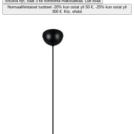
Sisusta nyt, saat 3 kk korotonta maksuaikaa. Lue lisää
Normaalihintaiset tuotteet -20% kun ostat yli 50 €, -25% kun ostat yli
300 €. Kts. ehdot