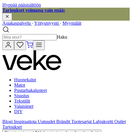
Hyppää pääsisältöön
Tarjoukset voimassa vain enää:
Asiakaspalvelu
·
Yritysmyynti
·
Myymälät
Haku
Huonekalut
Matot
Puutarhakalusteet
Sisustus
Tekstiilit
Valaisimet
DIY
Blogi
Inspiraatiota
Uutuudet
Brändit
Tuotesarjat
Lahjakortti
Outlet
Tarjoukset