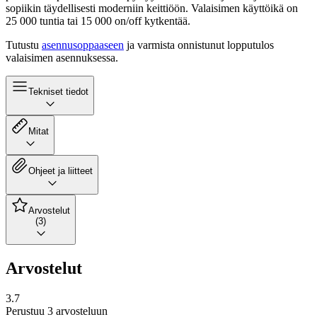
sopiikin täydellisesti moderniin keittiöön. Valaisimen käyttöikä on
25 000 tuntia tai 15 000 on/off kytkentää.
Tutustu
asennusoppaaseen
ja varmista onnistunut lopputulos
valaisimen asennuksessa.
Tekniset tiedot
Mitat
Ohjeet ja liitteet
Arvostelut
(3)
Arvostelut
3.7
Perustuu 3 arvosteluun