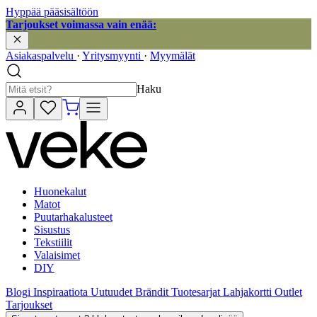
Hyppää pääsisältöön
Tarjoukset voimassa vain enää:
Asiakaspalvelu
·
Yritysmyynti
·
Myymälät
Haku
Huonekalut
Matot
Puutarhakalusteet
Sisustus
Tekstiilit
Valaisimet
DIY
Blogi
Inspiraatiota
Uutuudet
Brändit
Tuotesarjat
Lahjakortti
Outlet
Tarjoukset