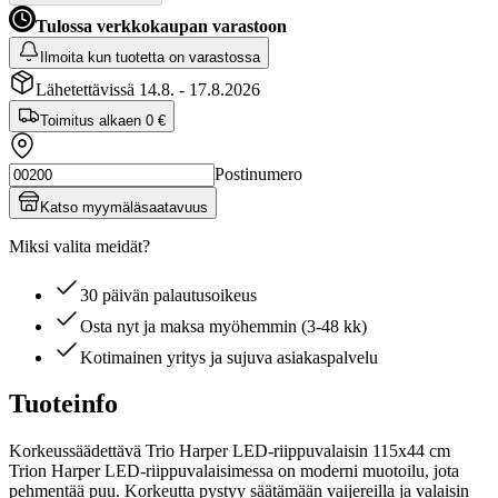
Tulossa verkkokaupan varastoon
Ilmoita kun tuotetta on varastossa
Lähetettävissä 14.8. - 17.8.2026
Toimitus alkaen
0 €
Postinumero
Katso myymäläsaatavuus
Miksi valita meidät?
30 päivän palautusoikeus
Osta nyt ja maksa myöhemmin (3-48 kk)
Kotimainen yritys ja sujuva asiakaspalvelu
Tuoteinfo
Korkeussäädettävä Trio Harper LED-riippuvalaisin 115x44 cm
Trion Harper LED-riippuvalaisimessa on moderni muotoilu, jota
pehmentää puu. Korkeutta pystyy säätämään vaijereilla ja valaisin