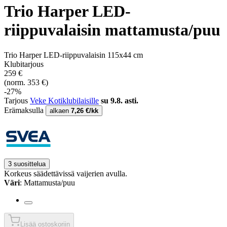
Trio Harper LED-
riippuvalaisin mattamusta/puu
Trio Harper LED-riippuvalaisin 115x44 cm
Klubitarjous
259 €
(norm. 353 €)
-27%
Tarjous
Veke Kotiklubilaisille
su 9.8. asti.
Erämaksulla
alkaen
7,26 €/kk
3 suosittelua
Korkeus säädettävissä vaijerien avulla.
Väri
: Mattamusta/puu
Lisää ostoskoriin