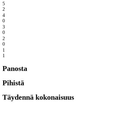
5
2
4
0
3
0
2
0
1
1
Panosta
Pihistä
Täydennä kokonaisuus