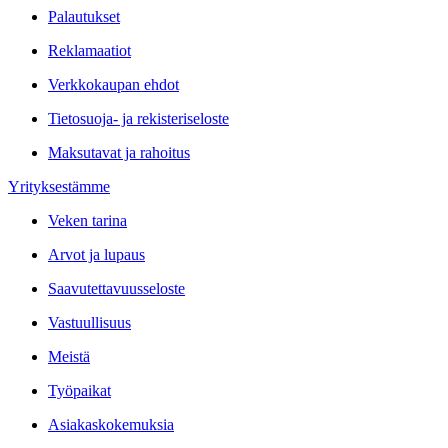
Palautukset
Reklamaatiot
Verkkokaupan ehdot
Tietosuoja- ja rekisteriseloste
Maksutavat ja rahoitus
Yrityksestämme
Veken tarina
Arvot ja lupaus
Saavutettavuusseloste
Vastuullisuus
Meistä
Työpaikat
Asiakaskokemuksia