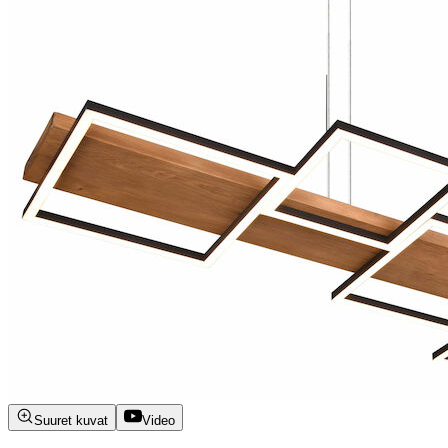
Suuret kuvat
Video