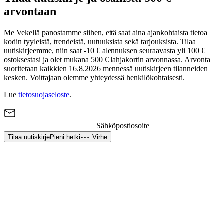
arvontaan
Me Vekellä panostamme siihen, että saat aina ajankohtaista tietoa
kodin tyyleistä, trendeistä, uutuuksista sekä tarjouksista. Tilaa
uutiskirjeemme, niin saat -10 € alennuksen seuraavasta yli 100 €
ostoksestasi ja olet mukana 500 € lahjakortin arvonnassa. Arvonta
suoritetaan kaikkien 16.8.2026 mennessä uutiskirjeen tilanneiden
kesken. Voittajaan olemme yhteydessä henkilökohtaisesti.
Lue
tietosuojaseloste
.
Sähköpostiosoite
Tilaa uutiskirje
Pieni hetki
Virhe