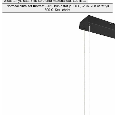
Sisusta nyt, saat 3 kk korotonta maksuaikaa. Lue lisää
Normaalihintaiset tuotteet -20% kun ostat yli 50 €, -25% kun ostat yli
300 €. Kts. ehdot