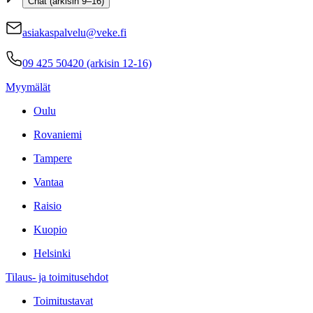
Chat (arkisin 9–16)
asiakaspalvelu@veke.fi
09 425 50420 (arkisin 12-16)
Myymälät
Oulu
Rovaniemi
Tampere
Vantaa
Raisio
Kuopio
Helsinki
Tilaus- ja toimitusehdot
Toimitustavat