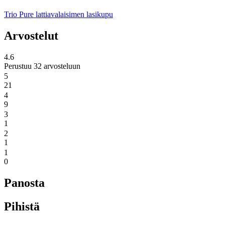
Trio Pure lattiavalaisimen lasikupu
Arvostelut
4.6
Perustuu 32 arvosteluun
5
21
4
9
3
1
2
1
1
0
Panosta
Pihistä