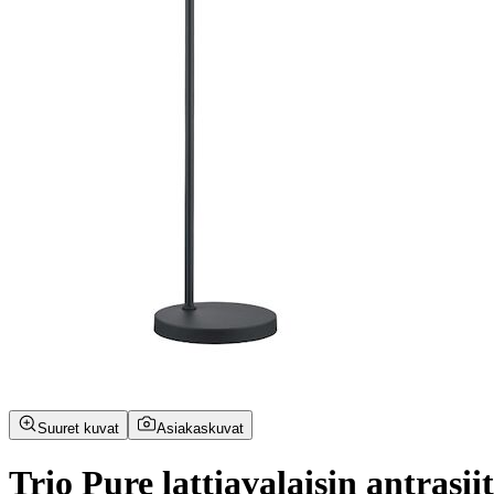
Suuret kuvat
Asiakaskuvat
Trio Pure lattiavalaisin antrasii