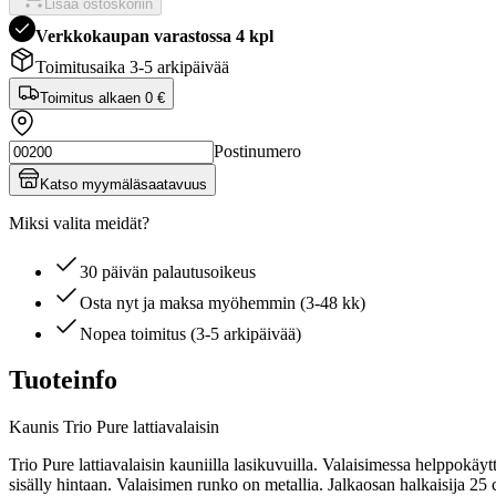
Lisää ostoskoriin
Verkkokaupan varastossa 4 kpl
Toimitusaika 3-5 arkipäivää
Toimitus alkaen
0 €
Postinumero
Katso myymäläsaatavuus
Miksi valita meidät?
30 päivän palautusoikeus
Osta nyt ja maksa myöhemmin (3-48 kk)
Nopea toimitus (3-5 arkipäivää)
Tuoteinfo
Kaunis Trio Pure lattiavalaisin
Trio Pure lattiavalaisin kauniilla lasikuvuilla. Valaisimessa helppokäy
sisälly hintaan. Valaisimen runko on metallia. Jalkaosan halkaisija 