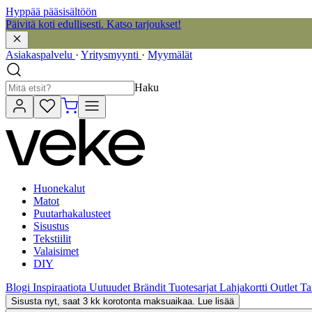
Hyppää pääsisältöön
Päivitä koti edullisesti. Katso tarjoukset!
Asiakaspalvelu
·
Yritysmyynti
·
Myymälät
Haku
Huonekalut
Matot
Puutarhakalusteet
Sisustus
Tekstiilit
Valaisimet
DIY
Blogi
Inspiraatiota
Uutuudet
Brändit
Tuotesarjat
Lahjakortti
Outlet
Ta
Sisusta nyt, saat 3 kk korotonta maksuaikaa. Lue lisää