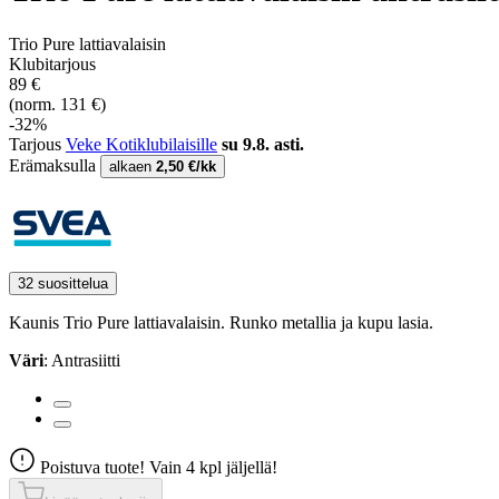
Trio Pure lattiavalaisin
Klubitarjous
89 €
(norm. 131 €)
-32%
Tarjous
Veke Kotiklubilaisille
su 9.8. asti.
Erämaksulla
alkaen
2,50 €/kk
32 suosittelua
Kaunis Trio Pure lattiavalaisin. Runko metallia ja kupu lasia.
Väri
: Antrasiitti
Poistuva tuote! Vain 4 kpl jäljellä!