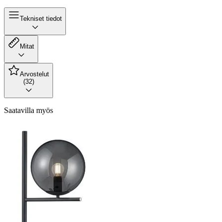
Tekniset tiedot
Mitat
Arvostelut
(32)
Saatavilla myös