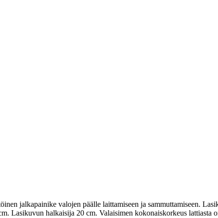
ttöinen jalkapainike valojen päälle laittamiseen ja sammuttamiseen. Lasik
25 cm. Lasikuvun halkaisija 20 cm. Valaisimen kokonaiskorkeus lattiasta