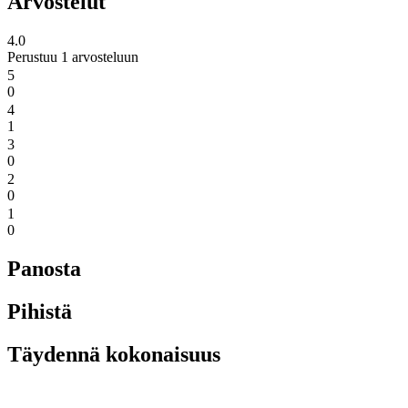
Arvostelut
4.0
Perustuu 1 arvosteluun
5
0
4
1
3
0
2
0
1
0
Panosta
Pihistä
Täydennä kokonaisuus