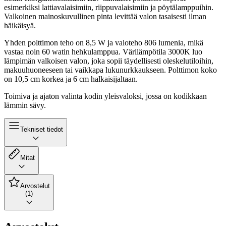
esimerkiksi lattiavalaisimiin, riippuvalaisimiin ja pöytälamppuihin.
Valkoinen mainoskuvullinen pinta levittää valon tasaisesti ilman
häikäisyä.
Yhden polttimon teho on 8,5 W ja valoteho 806 lumenia, mikä
vastaa noin 60 watin hehkulamppua. Värilämpötila 3000K luo
lämpimän valkoisen valon, joka sopii täydellisesti oleskelutiloihin,
makuuhuoneeseen tai vaikkapa lukunurkkaukseen. Polttimon koko
on 10,5 cm korkea ja 6 cm halkaisijaltaan.
Toimiva ja ajaton valinta kodin yleisvaloksi, jossa on kodikkaan
lämmin sävy.
Tekniset tiedot
Mitat
Arvostelut
(1)