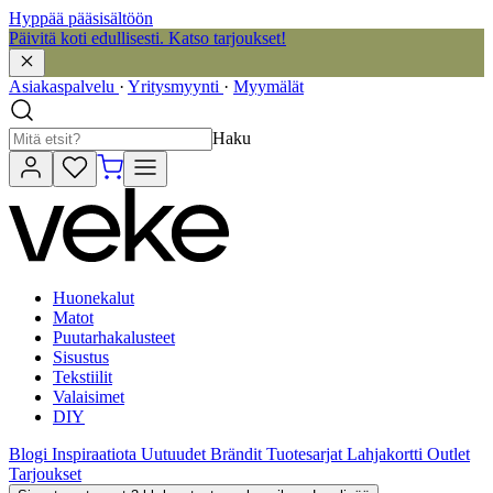
Hyppää pääsisältöön
Päivitä koti edullisesti. Katso tarjoukset!
Asiakaspalvelu
·
Yritysmyynti
·
Myymälät
Haku
Huonekalut
Matot
Puutarhakalusteet
Sisustus
Tekstiilit
Valaisimet
DIY
Blogi
Inspiraatiota
Uutuudet
Brändit
Tuotesarjat
Lahjakortti
Outlet
Tarjoukset