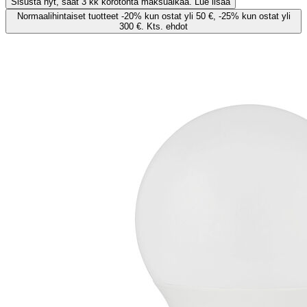
Sisusta nyt, saat 3 kk korotonta maksuaikaa. Lue lisää
Normaalihintaiset tuotteet -20% kun ostat yli 50 €, -25% kun ostat yli
300 €. Kts. ehdot