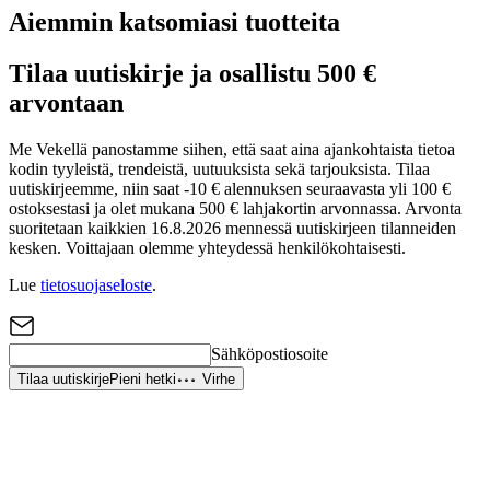
Aiemmin katsomiasi tuotteita
Tilaa uutiskirje ja osallistu 500 €
arvontaan
Me Vekellä panostamme siihen, että saat aina ajankohtaista tietoa
kodin tyyleistä, trendeistä, uutuuksista sekä tarjouksista. Tilaa
uutiskirjeemme, niin saat -10 € alennuksen seuraavasta yli 100 €
ostoksestasi ja olet mukana 500 € lahjakortin arvonnassa. Arvonta
suoritetaan kaikkien 16.8.2026 mennessä uutiskirjeen tilanneiden
kesken. Voittajaan olemme yhteydessä henkilökohtaisesti.
Lue
tietosuojaseloste
.
Sähköpostiosoite
Tilaa uutiskirje
Pieni hetki
Virhe