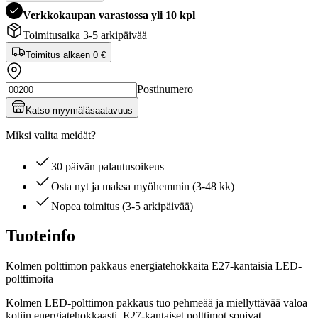
Verkkokaupan varastossa yli 10 kpl
Toimitusaika 3-5 arkipäivää
Toimitus alkaen
0 €
Postinumero
Katso myymäläsaatavuus
Miksi valita meidät?
30 päivän palautusoikeus
Osta nyt ja maksa myöhemmin (3-48 kk)
Nopea toimitus (3-5 arkipäivää)
Tuoteinfo
Kolmen polttimon pakkaus energiatehokkaita E27-kantaisia LED-
polttimoita
Kolmen LED-polttimon pakkaus tuo pehmeää ja miellyttävää valoa
kotiin energiatehokkaasti. E27-kantaiset polttimot sopivat