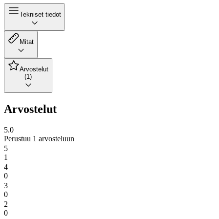
Tekniset tiedot
Mitat
Arvostelut
(1)
Arvostelut
5.0
Perustuu 1 arvosteluun
5
1
4
0
3
0
2
0