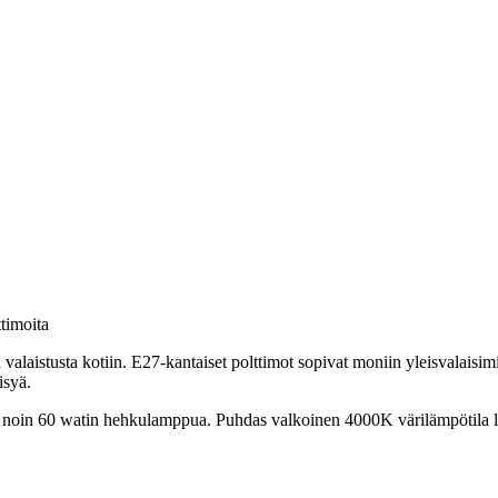
timoita
aistusta kotiin. E27-kantaiset polttimot sopivat moniin yleisvalaisimiin
isyä.
noin 60 watin hehkulamppua. Puhdas valkoinen 4000K värilämpötila luo