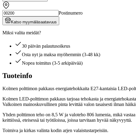
Postinumero
Katso myymäläsaatavuus
Miksi valita meidät?
30 päivän palautusoikeus
Osta nyt ja maksa myöhemmin (3-48 kk)
Nopea toimitus (3-5 arkipäivää)
Tuoteinfo
Kolmen polttimon pakkaus energiatehokkaita E27-kantaisia LED-polt
Kolmen LED-polttimon pakkaus tarjoaa tehokasta ja energiatehokasta val
Valkoinen mainoskuvullinen pinta levittää valon tasaisesti ilman häikä
Yhden polttimon teho on 8,5 W ja valoteho 806 lumenia, mikä vastaa 
keittiössä, eteisessä tai työtiloissa, joissa tarvitaan hyvää näkyvyyttä.
Toimiva ja kirkas valinta kodin arjen valaistustarpeisiin.