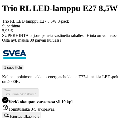
Trio RL LED-lamppu E27 8,5W
Trio RL LED-lamppu E27 8,5W 3-pack
Superhinta
5,95 €
SUPERHINTA tarjoaa parasta vastinetta rahallesi.
Hinta on voimass
Osta nyt, ­maksa 30 päivän kuluessa.
1 suosittelu
Kolmen polttimon pakkaus energiatehokkaita E27-kantaisia LED-poltti
on 4000K.
Lisää ostoskoriin
Verkkokaupan varastossa yli 10 kpl
Toimitusaika 3-5 arkipäivää
Toimitus alkaen
0 €