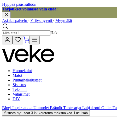
Hyppää pääsisältöön
Tarjoukset voimassa vain enää:
Asiakaspalvelu
·
Yritysmyynti
·
Myymälät
Haku
Huonekalut
Matot
Puutarhakalusteet
Sisustus
Tekstiilit
Valaisimet
DIY
Blogi
Inspiraatiota
Uutuudet
Brändit
Tuotesarjat
Lahjakortti
Outlet
Ta
Sisusta nyt, saat 3 kk korotonta maksuaikaa. Lue lisää