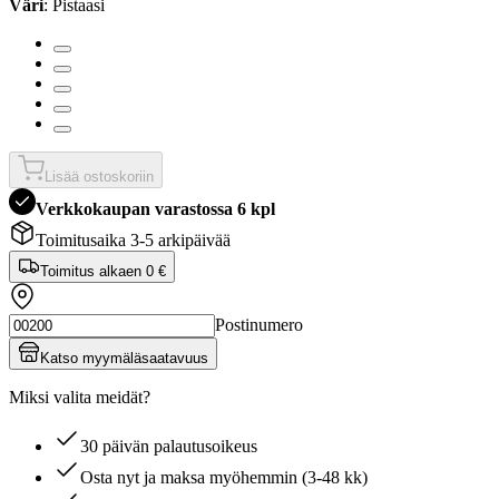
Väri
: Pistaasi
Lisää ostoskoriin
Verkkokaupan varastossa 6 kpl
Toimitusaika 3-5 arkipäivää
Toimitus alkaen
0 €
Postinumero
Katso myymäläsaatavuus
Miksi valita meidät?
30 päivän palautusoikeus
Osta nyt ja maksa myöhemmin (3-48 kk)