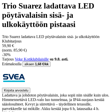
Trio Suarez ladattava LED
pöytävalaisin sisä- ja
ulkokäyttöön pistaasi
Trio Suarez ladattava LED pöytävalaisin sisä- ja ulkokäyttöön
Klubitarjous
59,90 €
(norm. 85,90 €)
-30%
Tarjous
Veke Kotiklubilaisille
su 9.8. asti.
Erämaksulla
alkaen
1,68 €/kk
Kirjoita arvostelu
Ladattava ja johdoton pöytävalaisin, joka sopii niin sisälle kuin ulos.
Himmennettävä LED-valo luo tunnelmaa, ja IP44-suojaus kestää
sääolosuhteet. Kevyt ja siirrettävä – täydellinen terassille,
parvekkeelle tai mökille. Akku kestää jopa 6 h, latausaika 4 h.