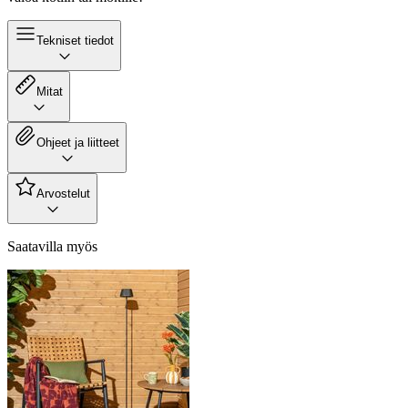
Tekniset tiedot
Mitat
Ohjeet ja liitteet
Arvostelut
Saatavilla myös