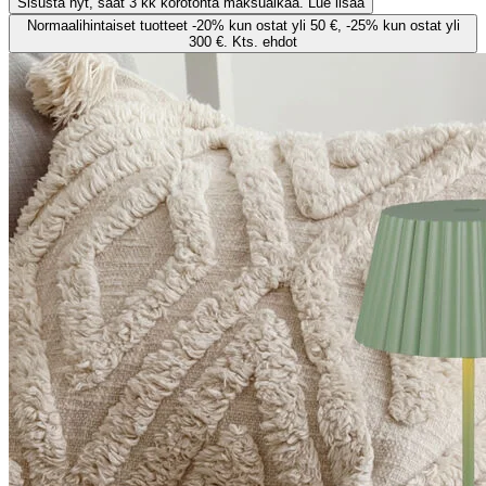
Sisusta nyt, saat 3 kk korotonta maksuaikaa. Lue lisää
Normaalihintaiset tuotteet -20% kun ostat yli 50 €, -25% kun ostat yli
300 €. Kts. ehdot