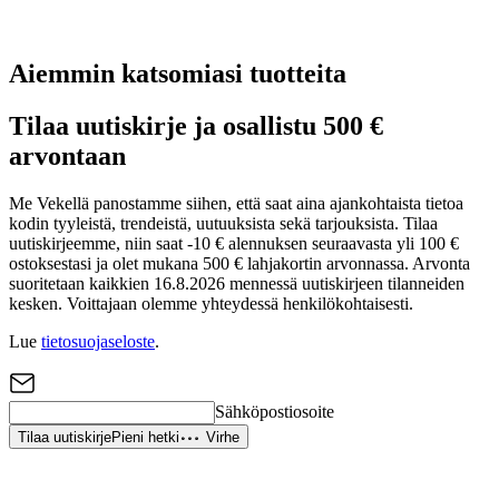
Aiemmin katsomiasi tuotteita
Tilaa uutiskirje ja osallistu 500 €
arvontaan
Me Vekellä panostamme siihen, että saat aina ajankohtaista tietoa
kodin tyyleistä, trendeistä, uutuuksista sekä tarjouksista. Tilaa
uutiskirjeemme, niin saat -10 € alennuksen seuraavasta yli 100 €
ostoksestasi ja olet mukana 500 € lahjakortin arvonnassa. Arvonta
suoritetaan kaikkien 16.8.2026 mennessä uutiskirjeen tilanneiden
kesken. Voittajaan olemme yhteydessä henkilökohtaisesti.
Lue
tietosuojaseloste
.
Sähköpostiosoite
Tilaa uutiskirje
Pieni hetki
Virhe