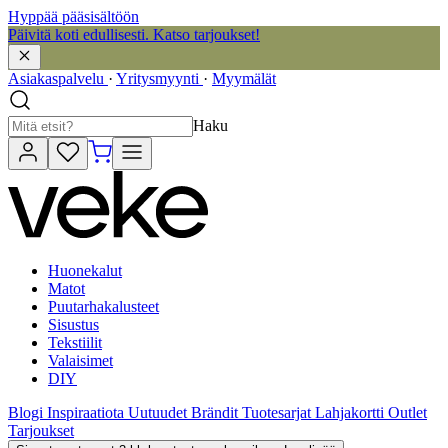
Hyppää pääsisältöön
Päivitä koti edullisesti. Katso tarjoukset!
Asiakaspalvelu
·
Yritysmyynti
·
Myymälät
Haku
Huonekalut
Matot
Puutarhakalusteet
Sisustus
Tekstiilit
Valaisimet
DIY
Blogi
Inspiraatiota
Uutuudet
Brändit
Tuotesarjat
Lahjakortti
Outlet
Tarjoukset