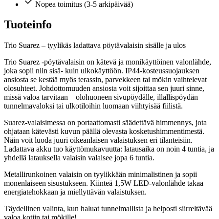
Nopea toimitus (3-5 arkipäivää)
Tuoteinfo
Trio Suarez – tyylikäs ladattava pöytävalaisin sisälle ja ulos
Trio Suarez -pöytävalaisin on kätevä ja monikäyttöinen valonlähde,
joka sopii niin sisä- kuin ulkokäyttöön. IP44-kosteussuojauksen
ansiosta se kestää myös terassin, parvekkeen tai mökin vaihtelevat
olosuhteet. Johdottomuuden ansiosta voit sijoittaa sen juuri sinne,
missä valoa tarvitaan – olohuoneen sivupöydälle, illallispöydän
tunnelmavaloksi tai ulkotiloihin luomaan viihtyisää fiilistä.
Suarez-valaisimessa on portaattomasti säädettävä himmennys, jota
ohjataan kätevästi kuvun päällä olevasta kosketushimmentimestä.
Näin voit luoda juuri oikeanlaisen valaistuksen eri tilanteisiin.
Ladattava akku tuo käyttömukavuutta: latausaika on noin 4 tuntia, ja
yhdellä latauksella valaisin valaisee jopa 6 tuntia.
Metallirunkoinen valaisin on tyylikkään minimalistinen ja sopii
monenlaiseen sisustukseen. Kiinteä 1,5W LED-valonlähde takaa
energiatehokkaan ja miellyttävän valaistuksen.
Täydellinen valinta, kun haluat tunnelmallista ja helposti siirreltävää
valoa kotiin tai mökille!