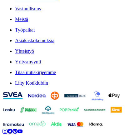
Vastuullisuus
Meistä
Työpaikat
Asiakaskokemuksia
Yhteistyö
Yritysmyynti
Tilaa uutiskirjeemme
Liity Kotiklubiin