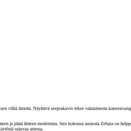
ksen villiä ilmettä. Näyttävä seeprakuvio tekee valaisimesta katseenvang
imeen ja pitää ilmeen modernina. Siro kokonsa ansiosta Zebara on helppo 
äytöstä sujuvaa arjessa.