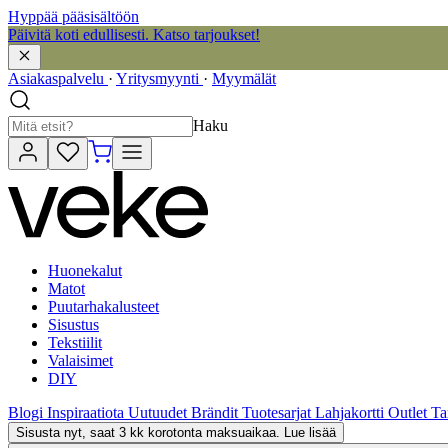
Hyppää pääsisältöön
Päivitä koti edullisesti. Katso tarjoukset!
Asiakaspalvelu
·
Yritysmyynti
·
Myymälät
Haku
Huonekalut
Matot
Puutarhakalusteet
Sisustus
Tekstiilit
Valaisimet
DIY
Blogi
Inspiraatiota
Uutuudet
Brändit
Tuotesarjat
Lahjakortti
Outlet
Ta
Sisusta nyt, saat 3 kk korotonta maksuaikaa. Lue lisää