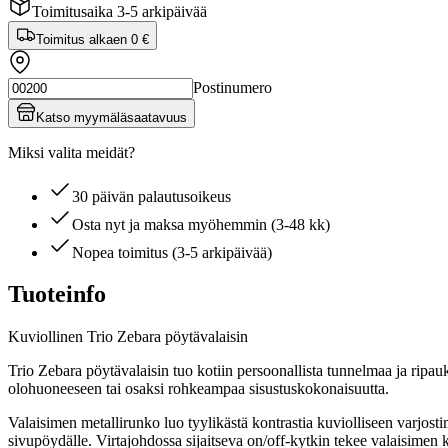
Toimitusaika 3-5 arkipäivää
Toimitus alkaen
0 €
Postinumero
Katso myymäläsaatavuus
Miksi valita meidät?
30 päivän palautusoikeus
Osta nyt ja maksa myöhemmin (3-48 kk)
Nopea toimitus (3-5 arkipäivää)
Tuoteinfo
Kuviollinen Trio Zebara pöytävalaisin
Trio Zebara pöytävalaisin tuo kotiin persoonallista tunnelmaa ja ripau
olohuoneeseen tai osaksi rohkeampaa sisustuskokonaisuutta.
Valaisimen metallirunko luo tyylikästä kontrastia kuviolliseen varjost
sivupöydälle. Virtajohdossa sijaitseva on/off-kytkin tekee valaisimen k