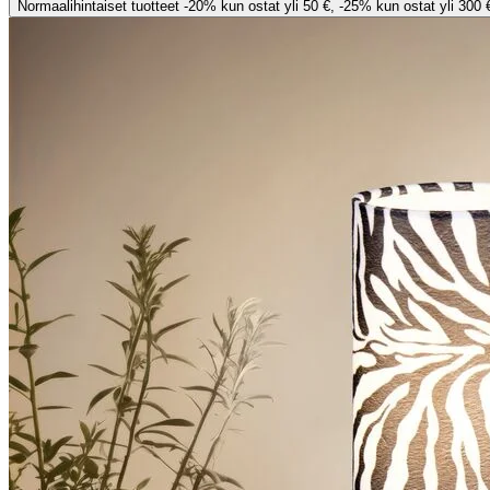
Normaalihintaiset tuotteet -20% kun ostat yli 50 €, -25% kun ostat yli 300 