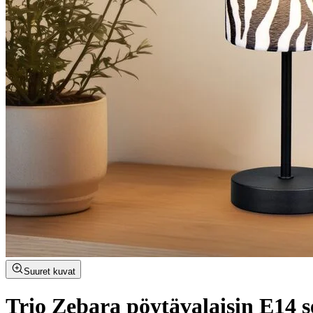
Suuret kuvat
Trio Zebara pöytävalaisin E14 