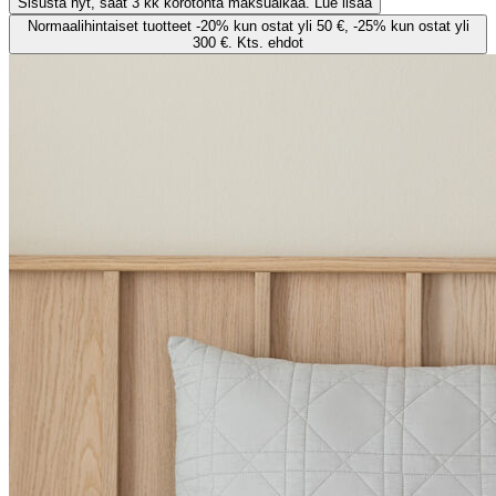
Sisusta nyt, saat 3 kk korotonta maksuaikaa. Lue lisää
Normaalihintaiset tuotteet -20% kun ostat yli 50 €, -25% kun ostat yli
300 €. Kts. ehdot