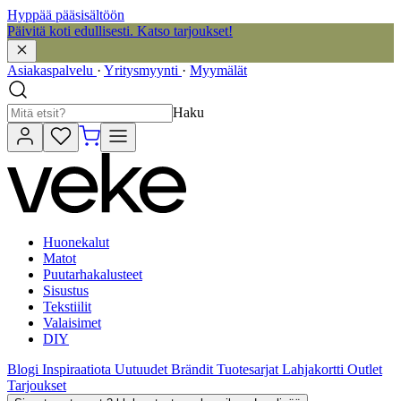
Hyppää pääsisältöön
Päivitä koti edullisesti. Katso tarjoukset!
Asiakaspalvelu
·
Yritysmyynti
·
Myymälät
Haku
Huonekalut
Matot
Puutarhakalusteet
Sisustus
Tekstiilit
Valaisimet
DIY
Blogi
Inspiraatiota
Uutuudet
Brändit
Tuotesarjat
Lahjakortti
Outlet
Tarjoukset