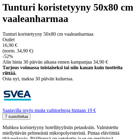
Tunturi koristetyyny 50x80 cm
vaaleanharmaa
Tunturi koristetyyny 50x80 cm vaaleanharmaa
Outlet
16,90 €
(norm. 34,90 €)
-52%
Alin hinta 30 päivän aikana ennen kampanjaa 34,90 €
Tarjous voimassa toistaiseksi tai niin kauan kuin tuotteita
riittää.
Osta nyt, ­maksa 30 päivän kuluessa.
Saatavilla myös muita vaihtoehtoja hintaan 19 €
7 suosittelua
Muhkea koristetyyny hotellityylisiin petauksiin. Valmistettu
miellyttävän pehmeästä mikropolyesteristä. Pintaa elävöittää
tikkauskuvio. Päällisessä on vetoketju ja se on pestävissä