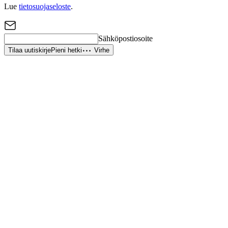
Lue
tietosuojaseloste
.
Sähköpostiosoite
Tilaa uutiskirje
Pieni hetki
Virhe