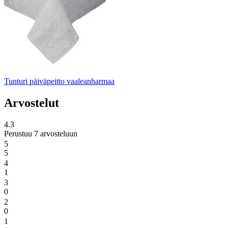
Tunturi päiväpeitto vaaleanharmaa
Arvostelut
4.3
Perustuu 7 arvosteluun
5
5
4
1
3
0
2
0
1