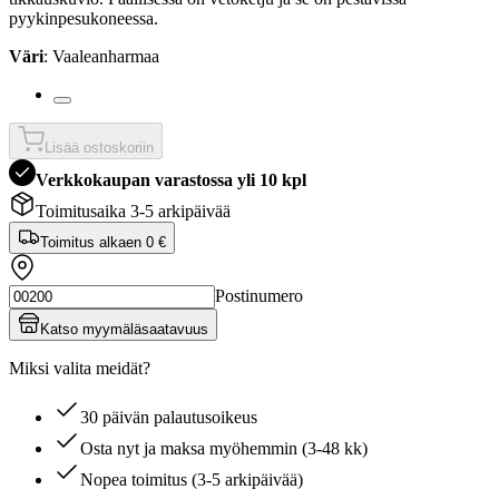
pyykinpesukoneessa.
Väri
: Vaaleanharmaa
Lisää ostoskoriin
Verkkokaupan varastossa yli 10 kpl
Toimitusaika 3-5 arkipäivää
Toimitus alkaen
0 €
Postinumero
Katso myymäläsaatavuus
Miksi valita meidät?
30 päivän palautusoikeus
Osta nyt ja maksa myöhemmin (3-48 kk)
Nopea toimitus (3-5 arkipäivää)