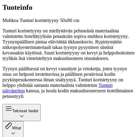
Tuoteinfo
Muhkea Tunturi koristetyyny 50x80 cm
Tunturi koristetyyny on miellyttävän pehmeästä materiaalista
valmistettu hotellityylisiin petauksiin sopiva muhkea koristetyyny.
Tyynynpäällisen pintaa elävöittää tikkauskuvio. Rypistymätön
mikropolyesterimateriaali takaa tyynyn pysymisen siistinä
kovassakin käytössä. Suuri koristetyyny on kevyt ja helppohoitoinen
tyylikäs lisä vimeisteltyyn makuuhuoneen sisustukseen.
Tyynyn päällisessä on kevyt vanutäyte ja vetoketju, joten tyynyn
sisus on helposti irrotettavissa ja päällinen pestävissä kodin
pyykinpesukoneessa ilman sisätyynyä. Tunturi koristetyyny on
helppo yhdistää samasta materiaalista valmistetun
Tunturi
päiväpeiton
kanssa, ja luoda kodin makuuhuoneeseen hotellimainen
petaustyyli.
Tekniset tiedot
Mitat