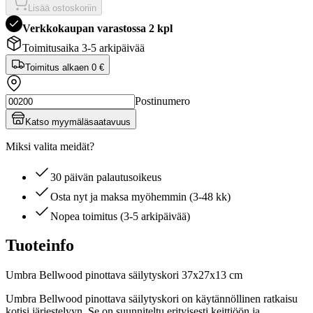
Lisää ostoskoriin
Verkkokaupan varastossa 2 kpl
Toimitusaika 3-5 arkipäivää
Toimitus alkaen
0 €
Postinumero
Katso myymäläsaatavuus
Miksi valita meidät?
30 päivän palautusoikeus
Osta nyt ja maksa myöhemmin (3-48 kk)
Nopea toimitus (3-5 arkipäivää)
Tuoteinfo
Umbra Bellwood pinottava säilytyskori 37x27x13 cm
Umbra Bellwood pinottava säilytyskori on käytännöllinen ratkaisu
kotisi järjestelyyn. Se on suunniteltu erityisesti keittiöön ja