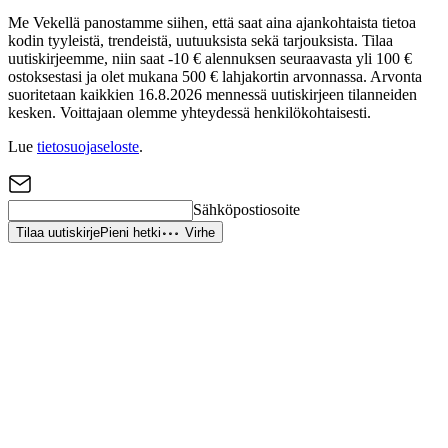
Me Vekellä panostamme siihen, että saat aina ajankohtaista tietoa
kodin tyyleistä, trendeistä, uutuuksista sekä tarjouksista. Tilaa
uutiskirjeemme, niin saat -10 € alennuksen seuraavasta yli 100 €
ostoksestasi ja olet mukana 500 € lahjakortin arvonnassa. Arvonta
suoritetaan kaikkien 16.8.2026 mennessä uutiskirjeen tilanneiden
kesken. Voittajaan olemme yhteydessä henkilökohtaisesti.
Lue
tietosuojaseloste
.
Sähköpostiosoite
Tilaa uutiskirje
Pieni hetki
Virhe