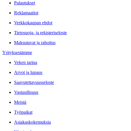
Palautukset
Reklamaatiot
Verkkokaupan ehdot
Tietosuoja- ja rekisteriseloste
Maksutavat ja rahoitus
Yrityksestämme
Veken tarina
Arvot ja lupaus
Saavutettavuusseloste
Vastuullisuus
Meistä
Työpaikat
Asiakaskokemuksia