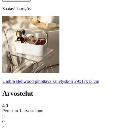
Saatavilla myös
Umbra Bellwood pinottava säilytyskori 29x17x13 cm
Arvostelut
4.0
Perustuu 1 arvosteluun
5
0
4