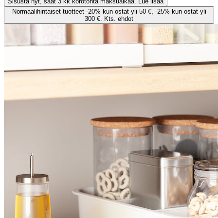
Sisusta nyt, saat 3 kk korotonta maksuaikaa. Lue lisää
Normaalihintaiset tuotteet -20% kun ostat yli 50 €, -25% kun ostat yli
300 €. Kts. ehdot