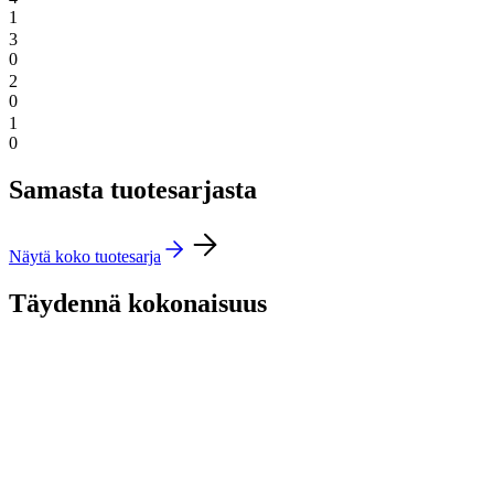
1
3
0
2
0
1
0
Samasta tuotesarjasta
Näytä koko tuotesarja
Täydennä kokonaisuus