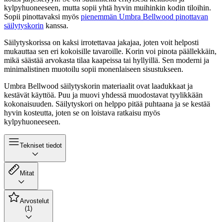
kylpyhuoneeseen, mutta sopii yhtä hyvin muihinkin kodin tiloihin.
Sopii pinottavaksi myös
pienemmän Umbra Bellwood pinottavan
säilytyskorin
kanssa.
Säilytyskorissa on kaksi irrotettavaa jakajaa, joten voit helposti
mukauttaa sen eri kokoisille tavaroille. Korin voi pinota päällekkäin,
mikä säästää arvokasta tilaa kaapeissa tai hyllyillä. Sen moderni ja
minimalistinen muotoilu sopii monenlaiseen sisustukseen.
Umbra Bellwood säilytyskorin materiaalit ovat laadukkaat ja
kestävät käyttöä. Puu ja muovi yhdessä muodostavat tyylikkään
kokonaisuuden. Säilytyskori on helppo pitää puhtaana ja se kestää
hyvin kosteutta, joten se on loistava ratkaisu myös
kylpyhuoneeseen.
Tekniset tiedot
Mitat
Arvostelut
(1)