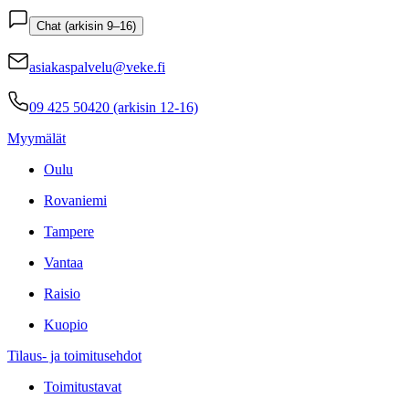
Chat (arkisin 9–16)
asiakaspalvelu@veke.fi
09 425 50420 (arkisin 12-16)
Myymälät
Oulu
Rovaniemi
Tampere
Vantaa
Raisio
Kuopio
Tilaus- ja toimitusehdot
Toimitustavat