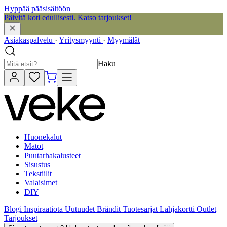
Hyppää pääsisältöön
Päivitä koti edullisesti. Katso tarjoukset!
Asiakaspalvelu
·
Yritysmyynti
·
Myymälät
Haku
Huonekalut
Matot
Puutarhakalusteet
Sisustus
Tekstiilit
Valaisimet
DIY
Blogi
Inspiraatiota
Uutuudet
Brändit
Tuotesarjat
Lahjakortti
Outlet
Tarjoukset