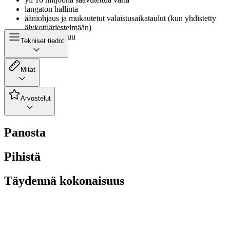
langaton hallinta
ääniohjaus ja mukautetut valaistusaikataulut (kun yhdistetty
älykotijärjestelmään)
5-vuoden takuu
Tekniset tiedot
Mitat
Arvostelut
Panosta
Pihistä
Täydennä kokonaisuus