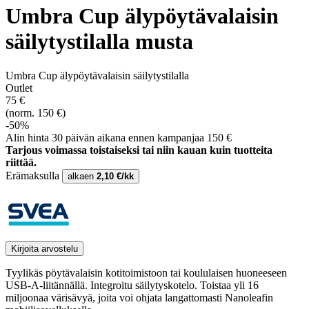
Umbra Cup älypöytävalaisin
säilytystilalla musta
Umbra Cup älypöytävalaisin säilytystilalla
Outlet
75 €
(norm. 150 €)
-50%
Alin hinta 30 päivän aikana ennen kampanjaa 150 €
Tarjous voimassa toistaiseksi tai niin kauan kuin tuotteita
riittää.
Erämaksulla
alkaen
2,10 €/kk
Kirjoita arvostelu
Tyylikäs pöytävalaisin kotitoimistoon tai koululaisen huoneeseen
USB-A-liitännällä. Integroitu säilytyskotelo. Toistaa yli 16
miljoonaa värisävyä, joita voi ohjata langattomasti Nanoleafin