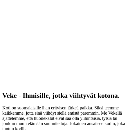
Veke - Ihmisille, jotka viihtyvät kotona.
Koti on suomalaisille ihan erityisen tärkeä paikka. Siksi teemme
kaikkemme, jotta sinä viihdyt siellä entistä paremmin. Me Vekellä
ajattelemme, että huonekalut eivät saa olla ylihintaisia, tylsiä tai
jonkun muun elämään suunniteltuja. Jokainen ansaitsee kodin, joka
tuntuu kodilta.