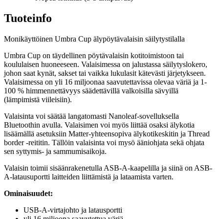
Tuoteinfo
Monikäyttöinen Umbra Cup älypöytävalaisin säilytystilalla
Umbra Cup on täydellinen pöytävalaisin kotitoimistoon tai
koululaisen huoneeseen. Valaisimessa on jalustassa säilytyslokero,
johon saat kynät, sakset tai vaikka lukulasit kätevästi järjetykseen.
Valaisimessa on yli 16 miljoonaa saavutettavissa olevaa väriä ja 1-
100 % himmennettävyys säädettävillä valkoisilla sävyillä
(lämpimistä viileisiin).
Valaisinta voi säätää langatomasti Nanoleaf-sovelluksella
Bluetoothin avulla. Valaisimen voi myös liittää osaksi älykotia
lisäämällä asetuksiin Matter-yhteensopiva älykotikeskitin ja Thread
border -reititin. Tällöin valaisinta voi mysö ääniohjata sekä ohjata
sen syttymis- ja sammumisaikoja.
Valaisin toimii sisäänrakenetulla ASB-A-kaapelilla ja siinä on ASB-
A-latausuportti laitteiden liittämistä ja lataamista varten.
Ominaisuudet:
USB-A-virtajohto ja latausportti
yli 16 miljoona saavutettua väriä