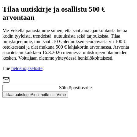
Tilaa uutiskirje ja osallistu 500 €
arvontaan
Me Vekellä panostamme siihen, että saat aina ajankohtaista tietoa
kodin tyyleistä, trendeistä, uutuuksista sekä tarjouksista. Tilaa
uutiskirjeemme, niin saat -10 € alennuksen seuraavasta yli 100 €
ostoksestasi ja olet mukana 500 € lahjakortin arvonnassa. Arvonta
suoritetaan kaikkien 16.8.2026 mennessä uutiskirjeen tilanneiden
kesken. Voittajaan olemme yhteydessä henkilökohtaisesti.
Lue
tietosuojaseloste
.
Sähköpostiosoite
Tilaa uutiskirje
Pieni hetki
Virhe