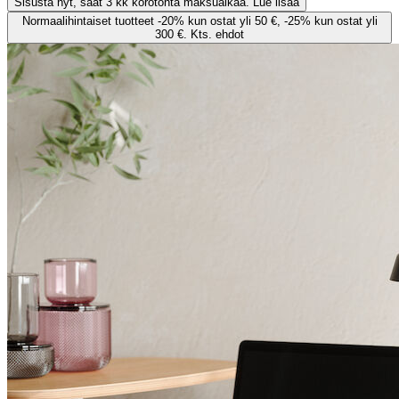
Sisusta nyt, saat 3 kk korotonta maksuaikaa. Lue lisää
Normaalihintaiset tuotteet -20% kun ostat yli 50 €, -25% kun ostat yli
300 €. Kts. ehdot