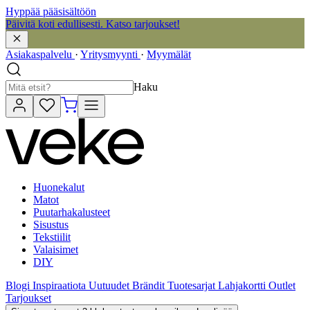
Hyppää pääsisältöön
Päivitä koti edullisesti. Katso tarjoukset!
Asiakaspalvelu
·
Yritysmyynti
·
Myymälät
Haku
Huonekalut
Matot
Puutarhakalusteet
Sisustus
Tekstiilit
Valaisimet
DIY
Blogi
Inspiraatiota
Uutuudet
Brändit
Tuotesarjat
Lahjakortti
Outlet
Tarjoukset