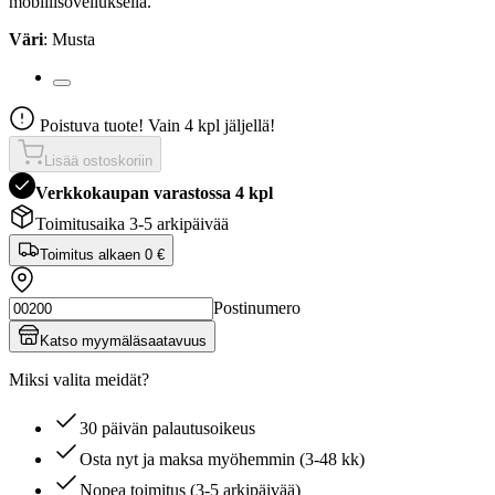
mobiilisovelluksella.
Väri
: Musta
Poistuva tuote! Vain 4 kpl jäljellä!
Lisää ostoskoriin
Verkkokaupan varastossa 4 kpl
Toimitusaika 3-5 arkipäivää
Toimitus alkaen
0 €
Postinumero
Katso myymäläsaatavuus
Miksi valita meidät?
30 päivän palautusoikeus
Osta nyt ja maksa myöhemmin (3-48 kk)
Nopea toimitus (3-5 arkipäivää)