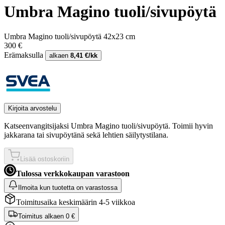
Umbra Magino tuoli/sivupöytä
Umbra Magino tuoli/sivupöytä 42x23 cm
300 €
Erämaksulla
alkaen
8,41 €/kk
Kirjoita arvostelu
Katseenvangitsijaksi Umbra Magino tuoli/sivupöytä. Toimii hyvin
jakkarana tai sivupöytänä sekä lehtien säilytystilana.
Lisää ostoskoriin
Tulossa verkkokaupan varastoon
Ilmoita kun tuotetta on varastossa
Toimitusaika keskimäärin 4-5 viikkoa
Toimitus alkaen
0 €