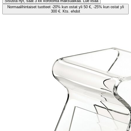
Sisusta nyt, saat 3 kk korotonta maksuaikaa. Lue lisää
Normaalihintaiset tuotteet -20% kun ostat yli 50 €, -25% kun ostat yli
300 €. Kts. ehdot