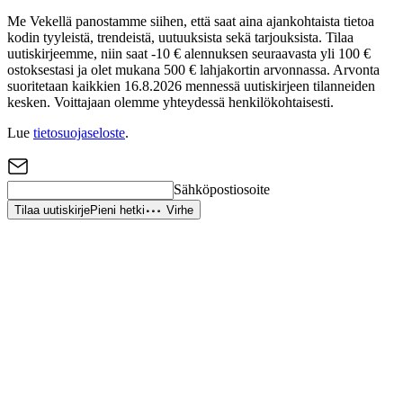
Me Vekellä panostamme siihen, että saat aina ajankohtaista tietoa
kodin tyyleistä, trendeistä, uutuuksista sekä tarjouksista. Tilaa
uutiskirjeemme, niin saat -10 € alennuksen seuraavasta yli 100 €
ostoksestasi ja olet mukana 500 € lahjakortin arvonnassa. Arvonta
suoritetaan kaikkien 16.8.2026 mennessä uutiskirjeen tilanneiden
kesken. Voittajaan olemme yhteydessä henkilökohtaisesti.
Lue
tietosuojaseloste
.
Sähköpostiosoite
Tilaa uutiskirje
Pieni hetki
Virhe