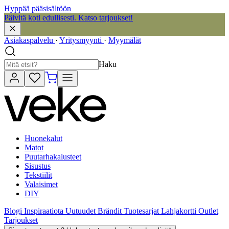
Hyppää pääsisältöön
Päivitä koti edullisesti. Katso tarjoukset!
Asiakaspalvelu
·
Yritysmyynti
·
Myymälät
Haku
Huonekalut
Matot
Puutarhakalusteet
Sisustus
Tekstiilit
Valaisimet
DIY
Blogi
Inspiraatiota
Uutuudet
Brändit
Tuotesarjat
Lahjakortti
Outlet
Tarjoukset