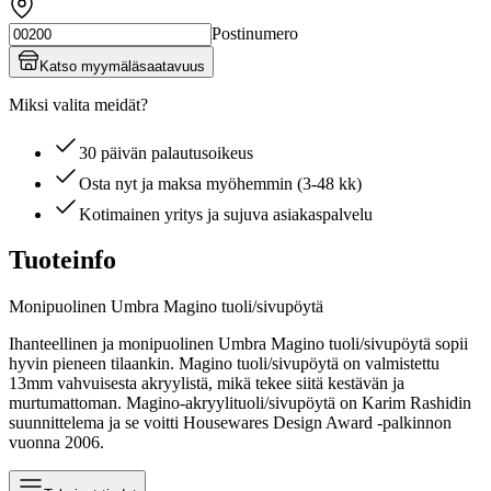
Postinumero
Katso myymäläsaatavuus
Miksi valita meidät?
30 päivän palautusoikeus
Osta nyt ja maksa myöhemmin (3-48 kk)
Kotimainen yritys ja sujuva asiakaspalvelu
Tuoteinfo
Monipuolinen Umbra Magino tuoli/sivupöytä
Ihanteellinen ja monipuolinen Umbra Magino tuoli/sivupöytä sopii
hyvin pieneen tilaankin. Magino tuoli/sivupöytä on valmistettu
13mm vahvuisesta akryylistä, mikä tekee siitä kestävän ja
murtumattoman. Magino-akryylituoli/sivupöytä on Karim Rashidin
suunnittelema ja se voitti Housewares Design Award -palkinnon
vuonna 2006.