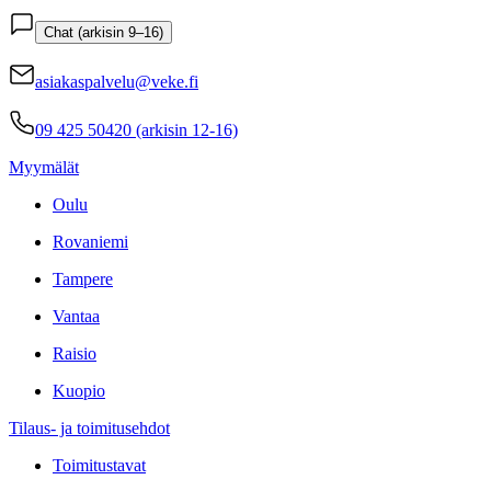
Chat (arkisin 9–16)
asiakaspalvelu@veke.fi
09 425 50420 (arkisin 12-16)
Myymälät
Oulu
Rovaniemi
Tampere
Vantaa
Raisio
Kuopio
Tilaus- ja toimitusehdot
Toimitustavat