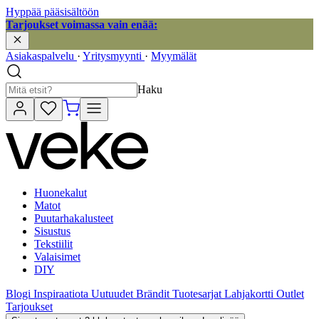
Hyppää pääsisältöön
Tarjoukset voimassa vain enää:
Asiakaspalvelu
·
Yritysmyynti
·
Myymälät
Haku
Huonekalut
Matot
Puutarhakalusteet
Sisustus
Tekstiilit
Valaisimet
DIY
Blogi
Inspiraatiota
Uutuudet
Brändit
Tuotesarjat
Lahjakortti
Outlet
Tarjoukset