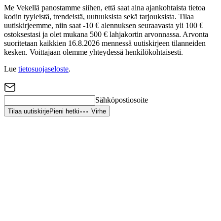
Me Vekellä panostamme siihen, että saat aina ajankohtaista tietoa
kodin tyyleistä, trendeistä, uutuuksista sekä tarjouksista. Tilaa
uutiskirjeemme, niin saat -10 € alennuksen seuraavasta yli 100 €
ostoksestasi ja olet mukana 500 € lahjakortin arvonnassa. Arvonta
suoritetaan kaikkien 16.8.2026 mennessä uutiskirjeen tilanneiden
kesken. Voittajaan olemme yhteydessä henkilökohtaisesti.
Lue
tietosuojaseloste
.
Sähköpostiosoite
Tilaa uutiskirje
Pieni hetki
Virhe