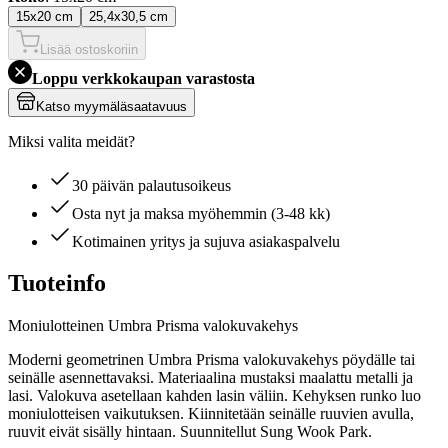
15x20 cm
25,4x30,5 cm
Lisää ostoskoriin
Loppu verkkokaupan varastosta
Katso myymäläsaatavuus
Miksi valita meidät?
30 päivän palautusoikeus
Osta nyt ja maksa myöhemmin (3-48 kk)
Kotimainen yritys ja sujuva asiakaspalvelu
Tuoteinfo
Moniulotteinen Umbra Prisma valokuvakehys
Moderni geometrinen Umbra Prisma valokuvakehys pöydälle tai
seinälle asennettavaksi. Materiaalina mustaksi maalattu metalli ja
lasi. Valokuva asetellaan kahden lasin väliin. Kehyksen runko luo
moniulotteisen vaikutuksen. Kiinnitetään seinälle ruuvien avulla,
ruuvit eivät sisälly hintaan. Suunnitellut Sung Wook Park.