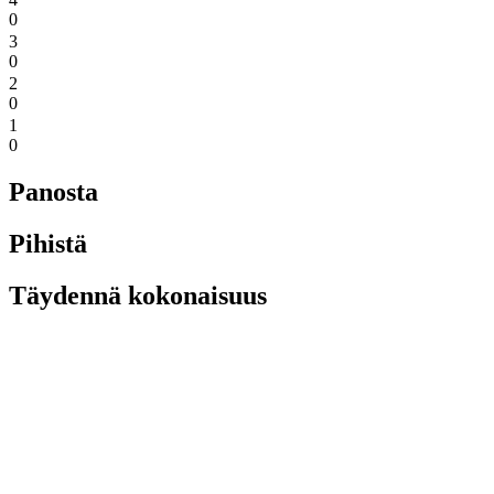
0
3
0
2
0
1
0
Panosta
Pihistä
Täydennä kokonaisuus