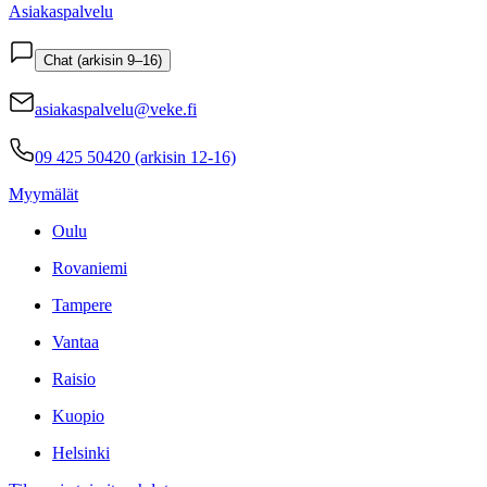
Asiakaspalvelu
Chat (arkisin 9–16)
asiakaspalvelu@veke.fi
09 425 50420 (arkisin 12-16)
Myymälät
Oulu
Rovaniemi
Tampere
Vantaa
Raisio
Kuopio
Helsinki