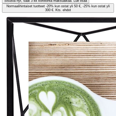
Sisusta nyt, saat 3 kk korotonta maksuaikaa. Lue lisää
Normaalihintaiset tuotteet -20% kun ostat yli 50 €, -25% kun ostat yli
300 €. Kts. ehdot