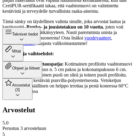
patjan materiaalit ovat vapaita haitallisista kemikaaleista, kun taas
CertiPUR-sertifikaatti takaa, että vaahtomuovi on valmistettu
kestävistä ja terveydelle turvallisista raaka-aineista.
Tämä sänky on täydellinen valinta sinulle, joka arvostat laatua ja
kestävyyttä.
Runko- ja jousistotakuu on 10 vuotta
, joten voit
luottaa tuotteen pitkäikäisyyteen. Nauti paremmista unista ja
Tekniset tiedot
tyylikkäästä makuuhuoneesta! Osta lisäksi
vuodevaatteet
,
sekä
sängynpääty
laajasta valikoimastamme!
Mitat
Petauspatja vaihtoehdot:
Unia Basic petauspatja:
Kotimainen profiloitu vaahtomuovi
Ohjeet ja liitteet
petauspatja. Sisus n. 5 cm paksu ja kokonaispaksuus 6 cm.
Petauspatjan toinen puoli on sileä ja toinen puoli profiloitu.
Päällinen kestävää puuvilla-polyesteriseosta. Vetoketjun
Arvostelut
ansiosta päällinen on helppo irrottaa ja pestä koneessa 60°C
(3)
lämpötilassa
Arvostelut
5.0
Perustuu 3 arvosteluun
5