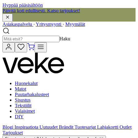
Hyppää pääsisältöön
Päivitä koti edullisesti. Katso tarjoukset!
Asiakaspalvelu
·
Yritysmyynti
·
Myymälät
Haku
Huonekalut
Matot
Puutarhakalusteet
Sisustus
Tekstiilit
Valaisimet
DIY
Blogi
Inspiraatiota
Uutuudet
Brändit
Tuotesarjat
Lahjakortti
Outlet
Tarjoukset