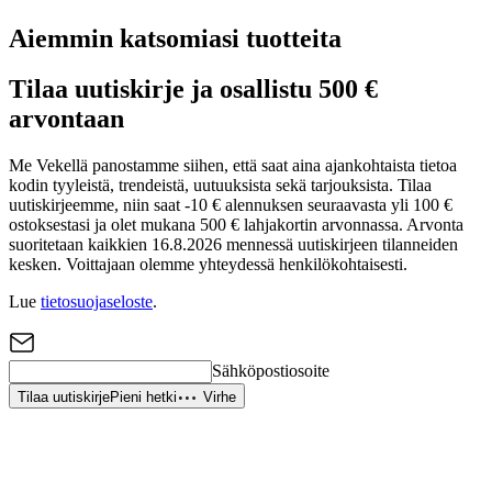
Aiemmin katsomiasi tuotteita
Tilaa uutiskirje ja osallistu 500 €
arvontaan
Me Vekellä panostamme siihen, että saat aina ajankohtaista tietoa
kodin tyyleistä, trendeistä, uutuuksista sekä tarjouksista. Tilaa
uutiskirjeemme, niin saat -10 € alennuksen seuraavasta yli 100 €
ostoksestasi ja olet mukana 500 € lahjakortin arvonnassa. Arvonta
suoritetaan kaikkien 16.8.2026 mennessä uutiskirjeen tilanneiden
kesken. Voittajaan olemme yhteydessä henkilökohtaisesti.
Lue
tietosuojaseloste
.
Sähköpostiosoite
Tilaa uutiskirje
Pieni hetki
Virhe