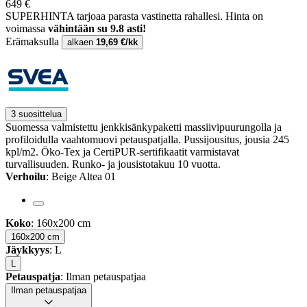
649 €
SUPERHINTA tarjoaa parasta vastinetta rahallesi.
Hinta on
voimassa
vähintään su 9.8 asti!
Erämaksulla
alkaen
19,69 €/kk
3 suosittelua
Suomessa valmistettu jenkkisänkypaketti massiivipuurungolla ja
profiloidulla vaahtomuovi petauspatjalla. Pussijousitus, jousia 245
kpl/m2. Öko-Tex ja CertiPUR-sertifikaatit varmistavat
turvallisuuden. Runko- ja jousistotakuu 10 vuotta.
Verhoilu
: Beige Altea 01
Koko
: 160x200 cm
160x200 cm
Jäykkyys
: L
L
Petauspatja
: Ilman petauspatjaa
Ilman petauspatjaa