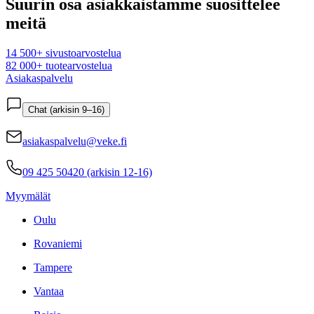
Suurin osa asiakkaistamme suosittelee
meitä
14 500+ sivustoarvostelua
82 000+ tuotearvostelua
Asiakaspalvelu
Chat (arkisin 9–16)
asiakaspalvelu@veke.fi
09 425 50420 (arkisin 12-16)
Myymälät
Oulu
Rovaniemi
Tampere
Vantaa