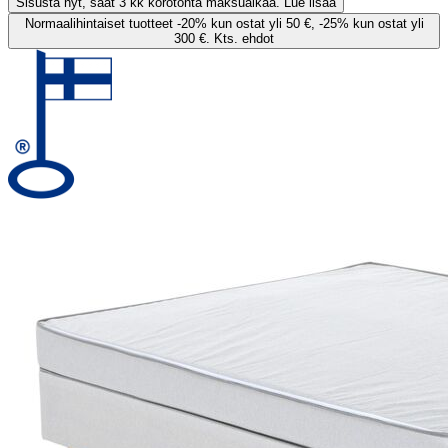
Sisusta nyt, saat 3 kk korotonta maksuaikaa. Lue lisää
Normaalihintaiset tuotteet -20% kun ostat yli 50 €, -25% kun ostat yli
300 €. Kts. ehdot