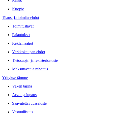
Raisio
Kuopio
Tilaus- ja toimitusehdot
Toimitustavat
Palautukset
Reklamaatiot
Verkkokaupan ehdot
Tietosuoja- ja rekisteriseloste
Maksutavat ja rahoitus
Yrityksestämme
Veken tarina
Arvot ja lupaus
Saavutettavuusseloste
Vastuullisuus