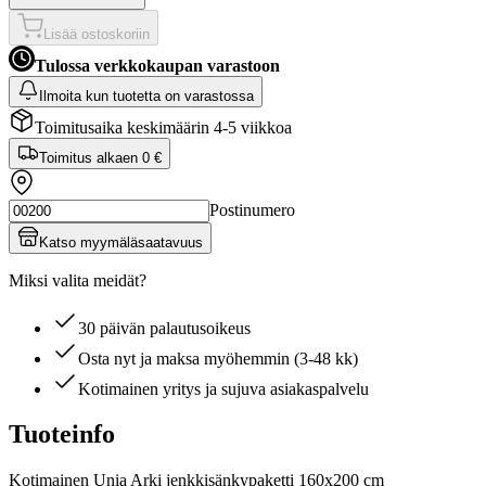
Lisää ostoskoriin
Tulossa verkkokaupan varastoon
Ilmoita kun tuotetta on varastossa
Toimitusaika keskimäärin 4-5 viikkoa
Toimitus alkaen
0 €
Postinumero
Katso myymäläsaatavuus
Miksi valita meidät?
30 päivän palautusoikeus
Osta nyt ja maksa myöhemmin (3-48 kk)
Kotimainen yritys ja sujuva asiakaspalvelu
Tuoteinfo
Kotimainen Unia Arki jenkkisänkypaketti 160x200 cm