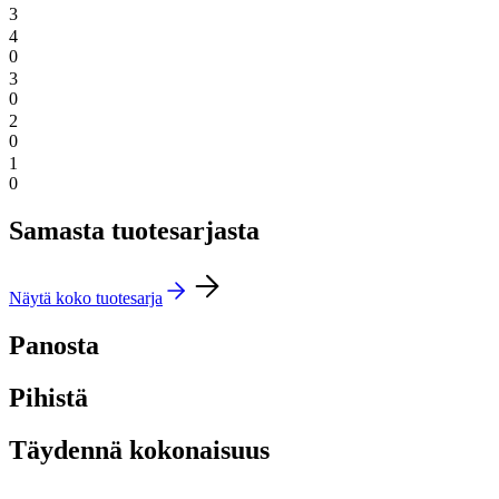
3
4
0
3
0
2
0
1
0
Samasta tuotesarjasta
Näytä koko tuotesarja
Panosta
Pihistä
Täydennä kokonaisuus