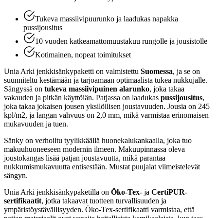
Tukeva massiivipuurunko ja laadukas napakka
pussijousitus
10 vuoden katkeamattomuustakuu rungolle ja jousistolle
Kotimainen, nopeat toimitukset
Unia Arki jenkkisänkypaketti on valmistettu
Suomessa
, ja se on
suunniteltu kestämään ja tarjoamaan optimaalista tukea nukkujalle.
Sängyssä on
tukeva massiivipuinen alarunko
, joka takaa
vakauden ja pitkän käyttöiän. Patjassa on laadukas
pussijousitus
,
joka takaa jokaisen jousen yksilöllisen joustavuuden. Jousia on 245
kpl/m2, ja langan vahvuus on 2,0 mm, mikä varmistaa erinomaisen
mukavuuden ja tuen.
Sänky on verhoiltu tyylikkäällä huonekalukankaalla, joka tuo
makuuhuoneeseen modernin ilmeen. Makuupinnassa oleva
joustokangas lisää patjan joustavuutta, mikä parantaa
nukkumismukavuutta entisestään. Mustat puujalat viimeistelevät
sängyn.
Unia Arki jenkkisänkypaketilla on
Öko-Tex-
ja
CertiPUR-
sertifikaatit
, jotka takaavat tuotteen turvallisuuden ja
ympäristöystävällisyyden. Öko-Tex-sertifikaatti varmistaa, että