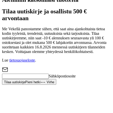
Tilaa uutiskirje ja osallistu 500 €
arvontaan
Me Vekellä panostamme siihen, että saat aina ajankohtaista tietoa
kodin tyyleistä, trendeistä, uutuuksista sekä tarjouksista. Tilaa
uutiskirjeemme, niin saat -10 € alennuksen seuraavasta yli 100 €
ostoksestasi ja olet mukana 500 € lahjakortin arvonnassa. Arvonta
suoritetaan kaikkien 16.8.2026 mennessä uutiskirjeen tilanneiden
kesken. Voittajaan olemme yhteydessä henkilökohtaisesti.
Lue
tietosuojaseloste
.
Sähköpostiosoite
Tilaa uutiskirje
Pieni hetki
Virhe