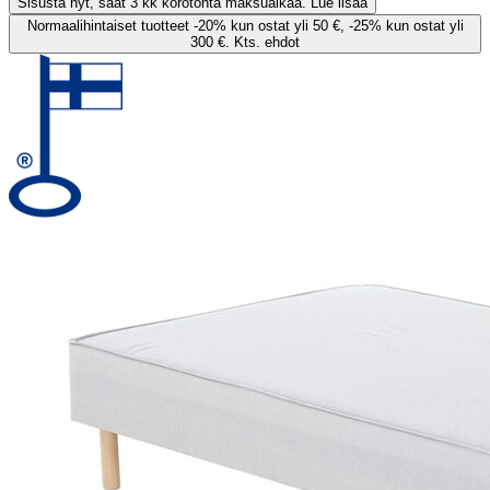
Sisusta nyt, saat 3 kk korotonta maksuaikaa. Lue lisää
Normaalihintaiset tuotteet -20% kun ostat yli 50 €, -25% kun ostat yli
300 €. Kts. ehdot