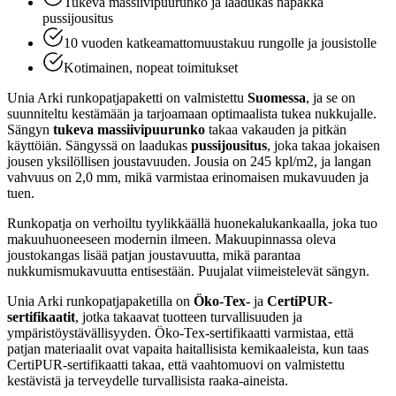
Tukeva massiivipuurunko ja laadukas napakka
pussijousitus
10 vuoden katkeamattomuustakuu rungolle ja jousistolle
Kotimainen, nopeat toimitukset
Unia Arki runkopatjapaketti on valmistettu
Suomessa
, ja se on
suunniteltu kestämään ja tarjoamaan optimaalista tukea nukkujalle.
Sängyn
tukeva massiivipuurunko
takaa vakauden ja pitkän
käyttöiän. Sängyssä on laadukas
pussijousitus
, joka takaa jokaisen
jousen yksilöllisen joustavuuden. Jousia on 245 kpl/m2, ja langan
vahvuus on 2,0 mm, mikä varmistaa erinomaisen mukavuuden ja
tuen.
Runkopatja on verhoiltu tyylikkäällä huonekalukankaalla, joka tuo
makuuhuoneeseen modernin ilmeen. Makuupinnassa oleva
joustokangas lisää patjan joustavuutta, mikä parantaa
nukkumismukavuutta entisestään. Puujalat viimeistelevät sängyn.
Unia Arki runkopatjapaketilla on
Öko-Tex-
ja
CertiPUR-
sertifikaatit
, jotka takaavat tuotteen turvallisuuden ja
ympäristöystävällisyyden. Öko-Tex-sertifikaatti varmistaa, että
patjan materiaalit ovat vapaita haitallisista kemikaaleista, kun taas
CertiPUR-sertifikaatti takaa, että vaahtomuovi on valmistettu
kestävistä ja terveydelle turvallisista raaka-aineista.