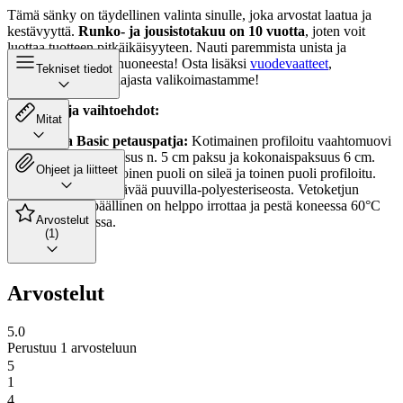
Tämä sänky on täydellinen valinta sinulle, joka arvostat laatua ja
kestävyyttä.
Runko- ja jousistotakuu on 10 vuotta
, joten voit
luottaa tuotteen pitkäikäisyyteen. Nauti paremmista unista ja
tyylikkäästä makuuhuoneesta! Osta lisäksi
vuodevaatteet
,
Tekniset tiedot
sekä
sängynpääty
laajasta valikoimastamme!
Petauspatja vaihtoehdot:
Mitat
Unia Basic petauspatja:
Kotimainen profiloitu vaahtomuovi
petauspatja. Sisus n. 5 cm paksu ja kokonaispaksuus 6 cm.
Ohjeet ja liitteet
Petauspatjan toinen puoli on sileä ja toinen puoli profiloitu.
Päällinen kestävää puuvilla-polyesteriseosta. Vetoketjun
ansiosta päällinen on helppo irrottaa ja pestä koneessa 60°C
Arvostelut
lämpötilassa.
(1)
Arvostelut
5.0
Perustuu 1 arvosteluun
5
1
4