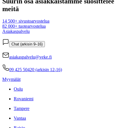
Suurin osa asiakkaistamme suosittelee
meitä
14 500+ sivustoarvostelua
82 000+ tuotearvostelua
Asiakaspalvelu
Chat (arkisin 9–16)
asiakaspalvelu@veke.fi
09 425 50420 (arkisin 12-16)
Myymälät
Oulu
Rovaniemi
Tampere
Vantaa
Raisio