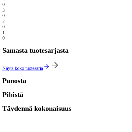
0
3
0
2
0
1
0
Samasta tuotesarjasta
Näytä koko tuotesarja
Panosta
Pihistä
Täydennä kokonaisuus