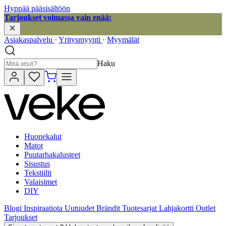
Hyppää pääsisältöön
Tarjoukset voimassa vain enää:
Asiakaspalvelu
·
Yritysmyynti
·
Myymälät
Haku
Huonekalut
Matot
Puutarhakalusteet
Sisustus
Tekstiilit
Valaisimet
DIY
Blogi
Inspiraatiota
Uutuudet
Brändit
Tuotesarjat
Lahjakortti
Outlet
Tarjoukset