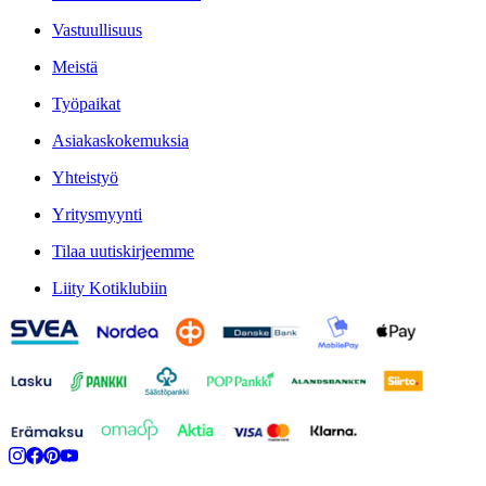
Vastuullisuus
Meistä
Työpaikat
Asiakaskokemuksia
Yhteistyö
Yritysmyynti
Tilaa uutiskirjeemme
Liity Kotiklubiin