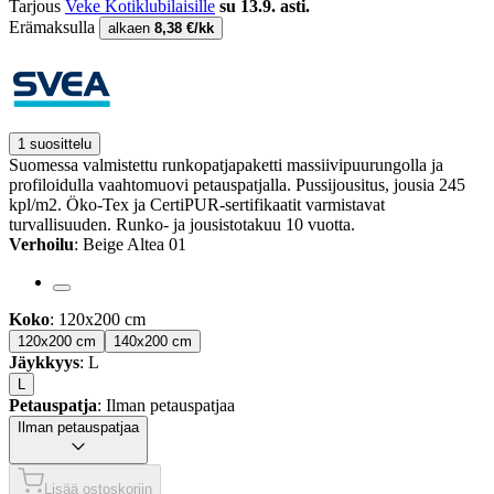
Tarjous
Veke Kotiklubilaisille
su 13.9. asti.
Erämaksulla
alkaen
8,38 €/kk
1 suosittelu
Suomessa valmistettu runkopatjapaketti massiivipuurungolla ja
profiloidulla vaahtomuovi petauspatjalla. Pussijousitus, jousia 245
kpl/m2. Öko-Tex ja CertiPUR-sertifikaatit varmistavat
turvallisuuden. Runko- ja jousistotakuu 10 vuotta.
Verhoilu
: Beige Altea 01
Koko
: 120x200 cm
120x200 cm
140x200 cm
Jäykkyys
: L
L
Petauspatja
: Ilman petauspatjaa
Ilman petauspatjaa
Lisää ostoskoriin