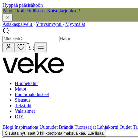
Hyppää pääsisältöön
Päivitä koti edullisesti. Katso tarjoukset!
Asiakaspalvelu
·
Yritysmyynti
·
Myymälät
Haku
Huonekalut
Matot
Puutarhakalusteet
Sisustus
Tekstiilit
Valaisimet
DIY
Blogi
Inspiraatiota
Uutuudet
Brändit
Tuotesarjat
Lahjakortti
Outlet
Ta
Sisusta nyt, saat 3 kk korotonta maksuaikaa. Lue lisää