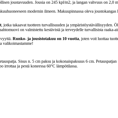
ilöllisen joustavuuden. Jousia on 245 kpl/m2, ja langan vahvuus on 2,
makuuhuoneeseen modernin ilmeen. Makuupinnassa oleva joustokangas l
t
, jotka takaavat tuotteen turvallisuuden ja ympäristöystävällisyyden. Ök
vaahtomuovi on valmistettu kestävistä ja terveydelle turvallisista raaka-ai
ävyyttä.
Runko- ja jousistotakuu on 10 vuotta
, joten voit luottaa tuo
ta valikoimastamme!
auspatja. Sisus n. 5 cm paksu ja kokonaispaksuus 6 cm. Petauspatjan toi
po irrottaa ja pestä koneessa 60°C lämpötilassa.