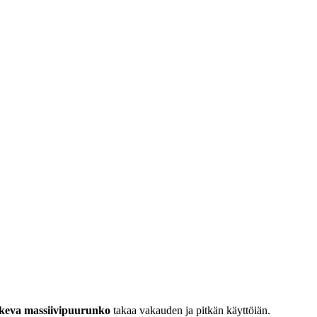
keva massiivipuurunko
takaa vakauden ja pitkän käyttöiän.