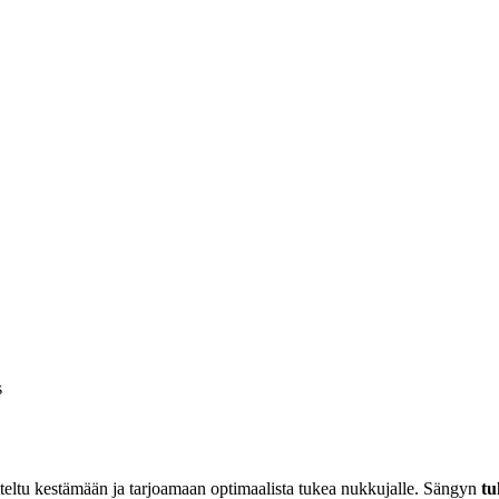
s
iteltu kestämään ja tarjoamaan optimaalista tukea nukkujalle. Sängyn
tu