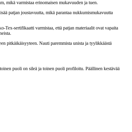
0 mm, mikä varmistaa erinomaisen mukavuuden ja tuen.
isää patjan joustavuutta, mikä parantaa nukkumismukavuutta
o-Tex-sertifikaatti varmistaa, että patjan materiaalit ovat vapaita
neista.
tteen pitkäikäisyyteen. Nauti paremmista unista ja tyylikkäästä
nen puoli on sileä ja toinen puoli profiloitu. Päällinen kestävää