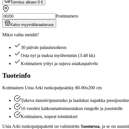
Toimitus alkaen
0 €
Postinumero
Katso myymäläsaatavuus
Miksi valita meidät?
30 päivän palautusoikeus
Osta nyt ja maksa myöhemmin (3-48 kk)
Kotimainen yritys ja sujuva asiakaspalvelu
Tuoteinfo
Kotimainen Unia Arki runkopatjasänky 80-90x200 cm
Tukeva massiivipuurunko ja laadukas napakka pussijousitu
10 vuoden katkeamattomuustakuu rungolle ja jousistolle
Kotimainen, nopeat toimitukset
Unia Arki runkopatjapaketti on valmistettu
Suomessa
, ja se on suunn