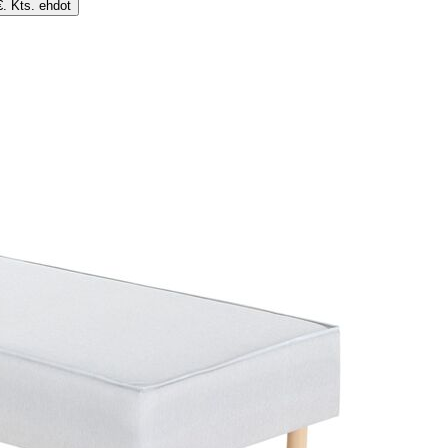
€. Kts. ehdot