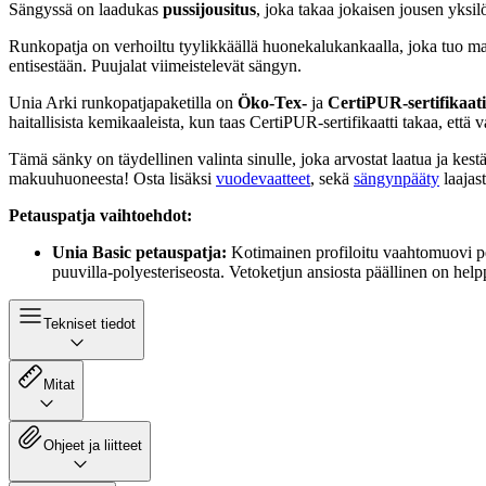
Sängyssä on laadukas
pussijousitus
, joka takaa jokaisen jousen yks
Runkopatja on verhoiltu tyylikkäällä huonekalukankaalla, joka tuo 
entisestään. Puujalat viimeistelevät sängyn.
Unia Arki runkopatjapaketilla on
Öko-Tex-
ja
CertiPUR-sertifikaati
haitallisista kemikaaleista, kun taas CertiPUR-sertifikaatti takaa, että 
Tämä sänky on täydellinen valinta sinulle, joka arvostat laatua ja kest
makuuhuoneesta! Osta lisäksi
vuodevaatteet
, sekä
sängynpääty
laajas
Petauspatja vaihtoehdot:
Unia Basic petauspatja:
Kotimainen profiloitu vaahtomuovi pet
puuvilla-polyesteriseosta. Vetoketjun ansiosta päällinen on help
Tekniset tiedot
Mitat
Ohjeet ja liitteet