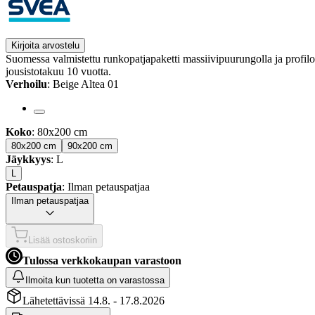
Kirjoita arvostelu
Suomessa valmistettu runkopatjapaketti massiivipuurungolla ja profilo
jousistotakuu 10 vuotta.
Verhoilu
: Beige Altea 01
Koko
: 80x200 cm
80x200 cm
90x200 cm
Jäykkyys
: L
L
Petauspatja
: Ilman petauspatjaa
Ilman petauspatjaa
Lisää ostoskoriin
Tulossa verkkokaupan varastoon
Ilmoita kun tuotetta on varastossa
Lähetettävissä 14.8. - 17.8.2026