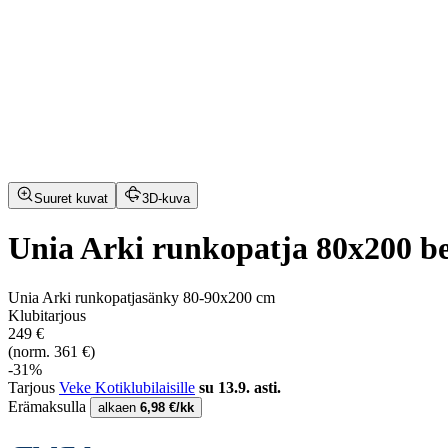
Suuret kuvat
3D-kuva
Unia Arki runkopatja 80x200 bei
Unia Arki runkopatjasänky 80-90x200 cm
Klubitarjous
249 €
(norm. 361 €)
-31%
Tarjous
Veke Kotiklubilaisille
su 13.9. asti.
Erämaksulla
alkaen
6,98 €/kk