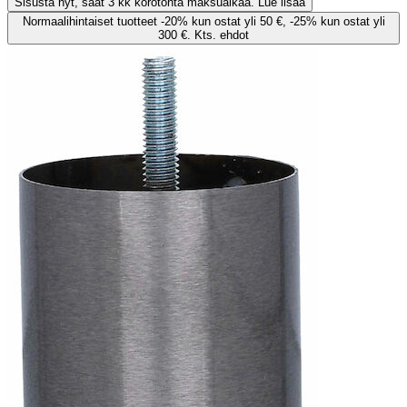
Sisusta nyt, saat 3 kk korotonta maksuaikaa. Lue lisää
Normaalihintaiset tuotteet -20% kun ostat yli 50 €, -25% kun ostat yli
300 €. Kts. ehdot