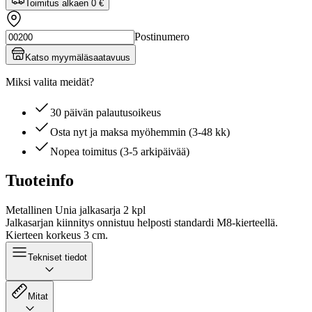
Toimitus alkaen
0 €
Postinumero
Katso myymäläsaatavuus
Miksi valita meidät?
30 päivän palautusoikeus
Osta nyt ja maksa myöhemmin (3-48 kk)
Nopea toimitus (3-5 arkipäivää)
Tuoteinfo
Metallinen Unia jalkasarja 2 kpl
Jalkasarjan kiinnitys onnistuu helposti standardi M8-kierteellä.
Kierteen korkeus 3 cm.
Tekniset tiedot
Mitat