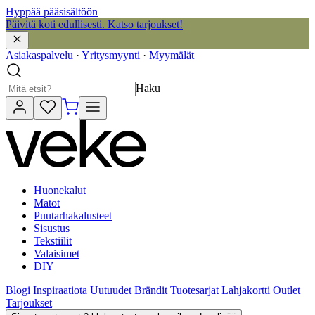
Hyppää pääsisältöön
Päivitä koti edullisesti. Katso tarjoukset!
Asiakaspalvelu
·
Yritysmyynti
·
Myymälät
Haku
Huonekalut
Matot
Puutarhakalusteet
Sisustus
Tekstiilit
Valaisimet
DIY
Blogi
Inspiraatiota
Uutuudet
Brändit
Tuotesarjat
Lahjakortti
Outlet
Tarjoukset