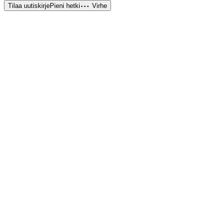
Tilaa uutiskirje
Pieni hetki
Virhe