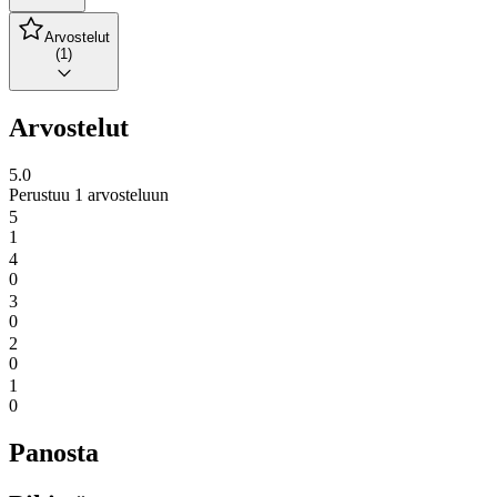
Arvostelut
(1)
Arvostelut
5.0
Perustuu 1 arvosteluun
5
1
4
0
3
0
2
0
1
0
Panosta