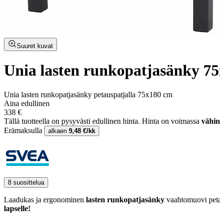
Suuret kuvat
Unia lasten runkopatjasänky 7
Unia lasten runkopatjasänky petauspatjalla 75x180 cm
Aina edullinen
338 €
Tällä tuotteella on pysyvästi edullinen hinta.
Hinta on voimassa
vähin
Erämaksulla
alkaen
9,48 €/kk
8 suosittelua
Laadukas ja ergonominen
lasten runkopatjasänky
vaahtomuovi petau
lapselle!