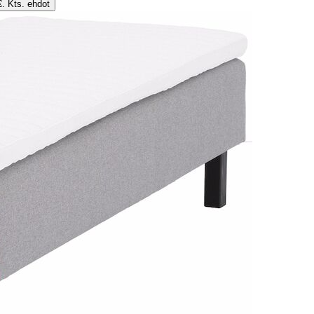
€. Kts. ehdot