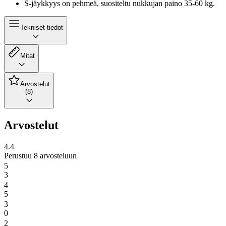
S-jäykkyys on pehmeä, suositeltu nukkujan paino 35-60 kg.
Tekniset tiedot
Mitat
Arvostelut
(8)
Arvostelut
4.4
Perustuu 8 arvosteluun
5
3
4
5
3
0
2