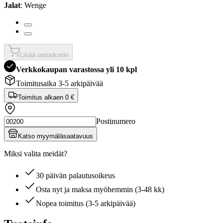
Jalat
: Wenge
Lisää ostoskoriin
Verkkokaupan varastossa yli 10 kpl
Toimitusaika 3-5 arkipäivää
Toimitus alkaen
0 €
Postinumero
Katso myymäläsaatavuus
Miksi valita meidät?
30 päivän palautusoikeus
Osta nyt ja maksa myöhemmin (3-48 kk)
Nopea toimitus (3-5 arkipäivää)