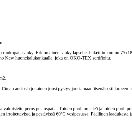
uu
ten runkopatjasänky. Erinomainen sänky lapselle. Pakettiin kuuluu 75x18
 Malmo New huonekalukankaalla, joka on ÖKÖ-TEX sertifioitu.
l/m2.
 Tämän ansiosta jokainen jousi pystyy joustamaan itsenäisesti tarpeen
almistettu perus petauspatja. Toinen puoli on sileä ja toinen puoli pr
 irroitettavissa ja pestävissä 60°C vesipesussa. Päällinen laadukasta ja