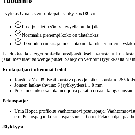
Tuoteinfo
Tyylikäs Unia lasten runkopatjasänky 75x180 cm
Pussijousitettu sänky kevyelle nukkujalle
Normaalia pienempi koko on tilatehokas
10 vuoden runko- ja jousistotakuu, kahden vuoden täystak
Laadukkaalla ja ergonomisella pussijousituksella varustettu Unia las
jalat; metalliset tai wenge puiset. Sänky on verhoiltu tyylikkäällä
Runkopatjan tarkemmat tiedot:
Jousitus: Yksilöllisesti joustava pussijousitus. Jousia n. 265 kp
Jousen lankavahvuus: S jäykkyydessä 1,8 mm.
Pussijousituksessa jokainen jousi pakattu omaan kangaspussiin.
Petauspatja:
Unia Hopea profiloitu vaahtomuovi petauspatja: Vaahtomuovista v
cm. Petauspatjan kokonaispaksuus n. 6 cm. Petauspatjan päällinen
Jäykkyys: