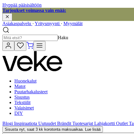
Hyppää pääsisältöön
Tarjoukset voimassa vain enää:
Asiakaspalvelu
·
Yritysmyynti
·
Myymälät
Haku
Huonekalut
Matot
Puutarhakalusteet
Sisustus
Tekstiilit
Valaisimet
DIY
Blogi
Inspiraatiota
Uutuudet
Brändit
Tuotesarjat
Lahjakortti
Outlet
Ta
Sisusta nyt, saat 3 kk korotonta maksuaikaa. Lue lisää