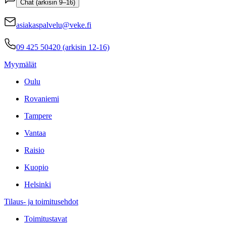
Chat (arkisin 9–16)
asiakaspalvelu@veke.fi
09 425 50420 (arkisin 12-16)
Myymälät
Oulu
Rovaniemi
Tampere
Vantaa
Raisio
Kuopio
Helsinki
Tilaus- ja toimitusehdot
Toimitustavat