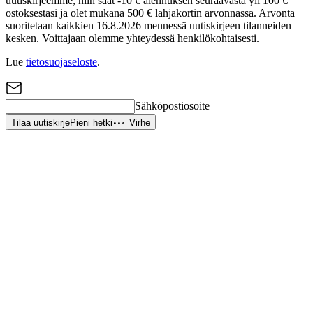
uutiskirjeemme, niin saat -10 € alennuksen seuraavasta yli 100 €
ostoksestasi ja olet mukana 500 € lahjakortin arvonnassa. Arvonta
suoritetaan kaikkien 16.8.2026 mennessä uutiskirjeen tilanneiden
kesken. Voittajaan olemme yhteydessä henkilökohtaisesti.
Lue
tietosuojaseloste
.
Sähköpostiosoite
Tilaa uutiskirje
Pieni hetki
Virhe