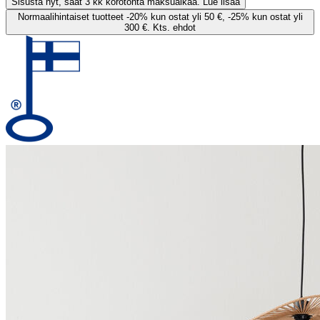
Sisusta nyt, saat 3 kk korotonta maksuaikaa. Lue lisää
Normaalihintaiset tuotteet -20% kun ostat yli 50 €, -25% kun ostat yli
300 €. Kts. ehdot