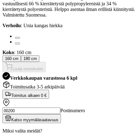
vastuullisesti 66 % kierrätetystä polypropyleenistä ja 34 %
kierrätetystä polyesteristä. Helppo asentaa ilman erillistä kiinnitystä.
Valmistettu Suomessa.
Verhoilu
: Unia kangas hiekka
Koko
: 160 cm
160 cm
180 cm
Lisää ostoskoriin
Verkkokaupan varastossa 6 kpl
Toimitusaika 3-5 arkipäivää
Toimitus alkaen
0 €
Postinumero
Katso myymäläsaatavuus
Miksi valita meidät?