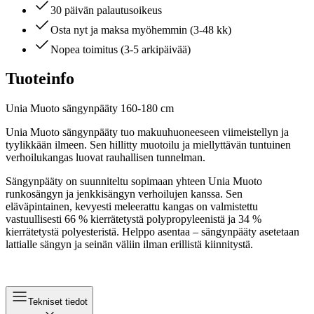
30 päivän palautusoikeus
Osta nyt ja maksa myöhemmin (3-48 kk)
Nopea toimitus (3-5 arkipäivää)
Tuoteinfo
Unia Muoto sängynpääty 160-180 cm
Unia Muoto sängynpääty tuo makuuhuoneeseen viimeistellyn ja
tyylikkään ilmeen. Sen hillitty muotoilu ja miellyttävän tuntuinen
verhoilukangas luovat rauhallisen tunnelman.
Sängynpääty on suunniteltu sopimaan yhteen Unia Muoto
runkosängyn ja jenkkisängyn verhoilujen kanssa. Sen
eläväpintainen, kevyesti meleerattu kangas on valmistettu
vastuullisesti 66 % kierrätetystä polypropyleenistä ja 34 %
kierrätetystä polyesteristä. Helppo asentaa – sängynpääty asetetaan
lattialle sängyn ja seinän väliin ilman erillistä kiinnitystä.
Tekniset tiedot