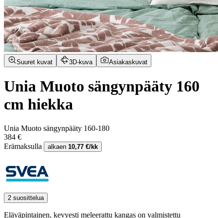
Suuret kuvat
3D-kuva
Asiakaskuvat
Unia Muoto sängynpääty 160
cm hiekka
Unia Muoto sängynpääty 160-180
384 €
Erämaksulla
alkaen
10,77 €/kk
2 suosittelua
Eläväpintainen, kevyesti meleerattu kangas on valmistettu