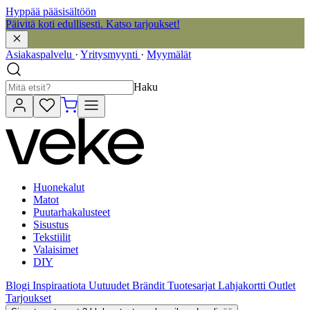
Hyppää pääsisältöön
Päivitä koti edullisesti. Katso tarjoukset!
Asiakaspalvelu
·
Yritysmyynti
·
Myymälät
Haku
Huonekalut
Matot
Puutarhakalusteet
Sisustus
Tekstiilit
Valaisimet
DIY
Blogi
Inspiraatiota
Uutuudet
Brändit
Tuotesarjat
Lahjakortti
Outlet
Tarjoukset