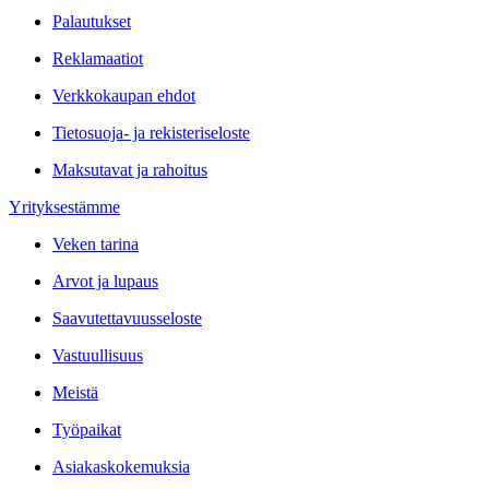
Palautukset
Reklamaatiot
Verkkokaupan ehdot
Tietosuoja- ja rekisteriseloste
Maksutavat ja rahoitus
Yrityksestämme
Veken tarina
Arvot ja lupaus
Saavutettavuusseloste
Vastuullisuus
Meistä
Työpaikat
Asiakaskokemuksia