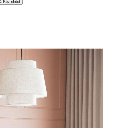
€. Kts. ehdot