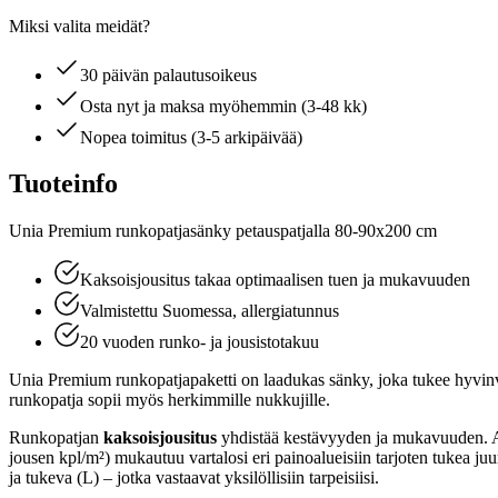
Miksi valita meidät?
30 päivän palautusoikeus
Osta nyt ja maksa myöhemmin (3-48 kk)
Nopea toimitus (3-5 arkipäivää)
Tuoteinfo
Unia Premium runkopatjasänky petauspatjalla 80-90x200 cm
Kaksoisjousitus takaa optimaalisen tuen ja mukavuuden
Valmistettu Suomessa, allergiatunnus
20 vuoden runko- ja jousistotakuu
Unia Premium runkopatjapaketti on laadukas sänky, joka tukee hyvinvo
runkopatja sopii myös herkimmille nukkujille.
Runkopatjan
kaksoisjousitus
yhdistää kestävyyden ja mukavuuden. 
jousen kpl/m²) mukautuu vartalosi eri painoalueisiin tarjoten tukea j
ja tukeva (L) – jotka vastaavat yksilöllisiin tarpeisiisi.