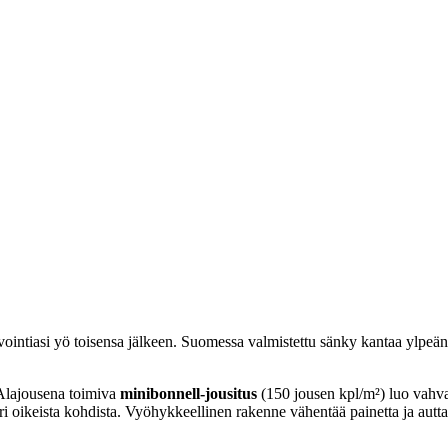
intiasi yö toisensa jälkeen. Suomessa valmistettu sänky kantaa ylpeänä
Alajousena toimiva
minibonnell-jousitus
(150 jousen kpl/m²) luo vahva
uuri oikeista kohdista. Vyöhykkeellinen rakenne vähentää painetta ja a