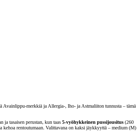
 Avainlippu-merkkiä ja Allergia-, Iho- ja Astmaliiton tunnusta – tämä
n ja tasaisen perustan, kun taas
5-vyöhykkeinen pussijousitus
(260
uttaa kehoa rentoutumaan. Valittavana on kaksi jäykkyyttä – medium (M)