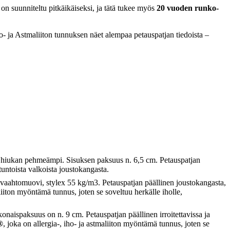
n suunniteltu pitkäikäiseksi, ja tätä tukee myös
20 vuoden runko-
o- ja Astmaliiton tunnuksen näet alempaa petauspatjan tiedoista –
n hiukan pehmeämpi. Sisuksen paksuus n. 6,5 cm. Petauspatjan
tuntoista valkoista joustokangasta.
vaahtomuovi, stylex 55 kg/m3. Petauspatjan päällinen joustokangasta,
aliiton myöntämä tunnus, joten se soveltuu herkälle iholle,
aispaksuus on n. 9 cm. Petauspatjan päällinen irroitettavissa ja
®
, joka on allergia-, iho- ja astmaliiton myöntämä tunnus, joten se