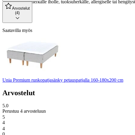
soveltuu herkälle iholle, tuoksuherkälle, allergiselle tai hengitys
Arvostelut
(4)
Saatavilla myös
Unia Premium runkopatjasänky petauspatjalla 160-180x200 cm
Arvostelut
5.0
Perustuu 4 arvosteluun
5
4
4
0