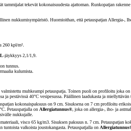
äät tammijalat tekevät kokonaisuudesta ajattoman. Runkopatjan rakenne o
dellinen nukkumisympäristö. Huomioithan, että petauspatjan Allergia-, Ih
a 260 kpl/m².
L
-jäykkyys 2,1/1,9.
ton tunnus.
rmaalia kulumista.
valmistettu muhkeampi petauspatja. Toinen puoli on profiloitu joka o
sa ja pestävissä 40°C vesipesussa. Päällinen laadukasta ja miellyttävän 
patjan kokonaispaksuus on 9 cm. Sisuksena on 7 cm profiloitu erikois
0°C. Petauspatjalla on
Allergiatunnus®
, joka on allergia-, iho- ja astm
rsivälle nukkujalle.
teriaali, visco 65 kg/m3. Sisuksen paksuus n. 7 cm. Petauspatjan kokon
n tuntoista valkoista joustokangasta. Petauspatjalla on
Allergiatunnus