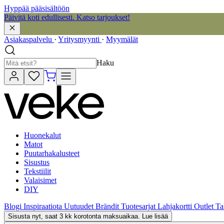
Hyppää pääsisältöön
Päivitä koti edullisesti. Katso tarjoukset!
Asiakaspalvelu
·
Yritysmyynti
·
Myymälät
Haku
Huonekalut
Matot
Puutarhakalusteet
Sisustus
Tekstiilit
Valaisimet
DIY
Blogi
Inspiraatiota
Uutuudet
Brändit
Tuotesarjat
Lahjakortti
Outlet
Ta
Sisusta nyt, saat 3 kk korotonta maksuaikaa. Lue lisää