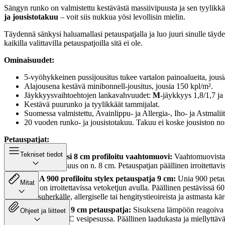
Sängyn runko on valmistettu kestävästä massiivipuusta ja sen tyylikk
ja jousistotakuu
– voit siis nukkua yösi levollisin mielin.
Täydennä sänkysi haluamallasi petauspatjalla ja luo juuri sinulle täy
kaikilla valittavilla petauspatjoilla sitä ei ole.
Ominaisuudet:
5-vyöhykkeinen pussijousitus tukee vartalon painoalueita, jousi
Alajousena kestävä minibonnell-jousitus, jousia 150 kpl/m².
Jäykkyysvaihtoehtojen lankavahvuudet:
M
-jäykkyys 1,8/1,7 ja
Kestävä puurunko ja tyylikkäät tammijalat.
Suomessa valmistettu, Avainlippu- ja Allergia-, Iho- ja Astmalii
20 vuoden runko- ja jousistotakuu. Takuu ei koske jousiston no
Petauspatjat:
Tekniset tiedot
UNIA Pronssi 8 cm profiloitu vaahtomuovi:
Vaahtomuovista 
kokonaispaksuus on n. 8 cm. Petauspatjan päällinen irroitettavis
UNIA 900 profiloitu stylex petauspatja 9 cm:
Unia 900 petaus
Mitat
joka on irroitettavissa vetoketjun avulla. Päällinen pestävissä 6
tuoksuherkälle, allergiselle tai hengitystieoireista ja astmasta kä
UNIA muoto 9 cm petauspatja:
Sisuksena lämpöön reagoiva ma
Ohjeet ja liitteet
pestävissä 60°C vesipesussa. Päällinen laadukasta ja miellyttävä