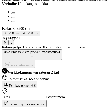
Verhoilu
: Unia kangas hiekka
Koko
: 80x200 cm
80x200 cm
90x200 cm
Jäykkyys
: L
M
L
Petauspatja
: Unia Pronssi 8 cm profioitu vaahtomuovi
Unia Pronssi 8 cm profioitu vaahtomuovi
Lisää ostoskoriin
Verkkokaupan varastossa 2 kpl
Toimitusaika 3-5 arkipäivää
Toimitus alkaen
0 €
Postinumero
Katso myymäläsaatavuus