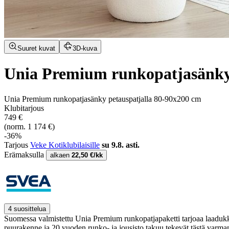
Suuret kuvat
3D-kuva
Unia Premium runkopatjasänky 
Unia Premium runkopatjasänky petauspatjalla 80-90x200 cm
Klubitarjous
749 €
(norm. 1 174 €)
-36%
Tarjous
Veke Kotiklubilaisille
su 9.8. asti.
Erämaksulla
alkaen
22,50 €/kk
4 suosittelua
Suomessa valmistettu Unia Premium runkopatjapaketti tarjoaa laadukkaa
puurakenne ja 20 vuoden runko- ja jousisto takuu tekevät tästä varma