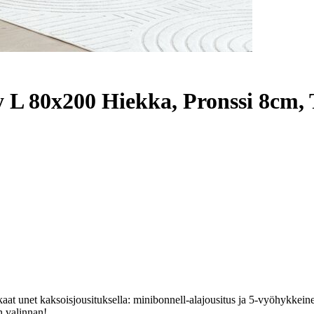
L 80x200 Hiekka, Pronssi 8cm,
t unet kaksoisjousituksella: minibonnell-alajousitus ja 5-vyöhykkeinen 
n valinnan!