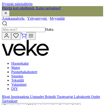
Hyppää pääsisältöön
Päivitä koti edullisesti. Katso tarjoukset!
Asiakaspalvelu
·
Yritysmyynti
·
Myymälät
Haku
Huonekalut
Matot
Puutarhakalusteet
Sisustus
Tekstiilit
Valaisimet
DIY
Blogi
Inspiraatiota
Uutuudet
Brändit
Tuotesarjat
Lahjakortti
Outlet
Tarjoukset