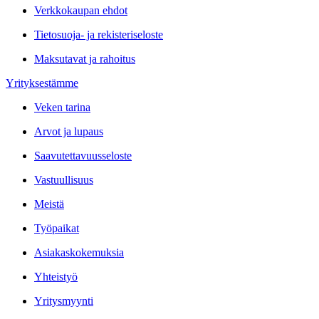
Verkkokaupan ehdot
Tietosuoja- ja rekisteriseloste
Maksutavat ja rahoitus
Yrityksestämme
Veken tarina
Arvot ja lupaus
Saavutettavuusseloste
Vastuullisuus
Meistä
Työpaikat
Asiakaskokemuksia
Yhteistyö
Yritysmyynti