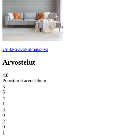
Unikko avokulmasohva
Arvostelut
4.8
Perustuu 6 arvosteluun
5
5
4
1
3
0
2
0
1