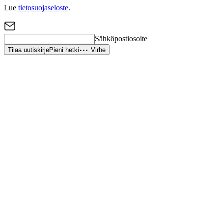
Lue
tietosuojaseloste
.
Sähköpostiosoite
Tilaa uutiskirje
Pieni hetki
Virhe