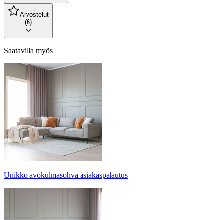
Arvostelut
(6)
Saatavilla myös
Unikko avokulmasohva asiakaspalautus