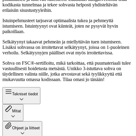
kodikasta tunnelmaa ja tekee sohvasta helposti yhdisteltävän
erilaisiin sisustustyyleihin.
Istuinpehmusteet tarjoavat optimaalista tukea ja pehmeyttä
istumiseen. Istuintyynyt ovat kiinteät, joten ne pysyvät hyvin
paikoillaan.
Selkätyynyt takaavat pehmeän ja miellyttävän tuen istumiseen.
Lisäksi sohvassa on irroitettavat selkätyynyt, joissa on 1-puoleinen
verhoilu. Selkätyynyjen päälliset ovat myös irroitettavissa.
Sohva on FSC®-sertifioitu, mikä tarkoittaa, että puumateriaali tulee
vastuullisesti hoidetusta metsästä. Unikko 3-istuttava sohva on
täydellinen valinta niille, jotka arvostavat sekä tyylikkyyttä että
mukavuutta omassa kodissaan. Tilaa omasi jo tänään!
Tekniset tiedot
Mitat
Ohjeet ja liitteet