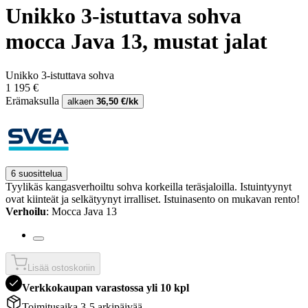
Unikko 3-istuttava sohva
mocca Java 13, mustat jalat
Unikko 3-istuttava sohva
1 195 €
Erämaksulla
alkaen
36,50 €/kk
6 suosittelua
Tyylikäs kangasverhoiltu sohva korkeilla teräsjaloilla. Istuintyynyt
ovat kiinteät ja selkätyynyt irralliset. Istuinasento on mukavan rento!
Verhoilu
: Mocca Java 13
Lisää ostoskoriin
Verkkokaupan varastossa yli 10 kpl
Toimitusaika 3-5 arkipäivää