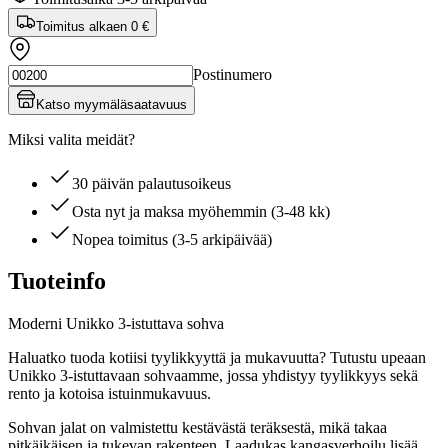
Toimitus alkaen
0 €
Postinumero
Katso myymäläsaatavuus
Miksi valita meidät?
30 päivän palautusoikeus
Osta nyt ja maksa myöhemmin (3-48 kk)
Nopea toimitus (3-5 arkipäivää)
Tuoteinfo
Moderni Unikko 3-istuttava sohva
Haluatko tuoda kotiisi tyylikkyyttä ja mukavuutta? Tutustu upeaan
Unikko 3-istuttavaan sohvaamme, jossa yhdistyy tyylikkyys sekä
rento ja kotoisa istuinmukavuus.
Sohvan jalat on valmistettu kestävästä teräksestä, mikä takaa
pitkäikäisen ja tukevan rakenteen. Laadukas kangasverhoilu lisää