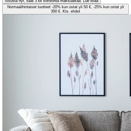
Sisusta nyt, saat 3 kk korotonta maksuaikaa. Lue lisää
Normaalihintaiset tuotteet -20% kun ostat yli 50 €, -25% kun ostat yli
300 €. Kts. ehdot