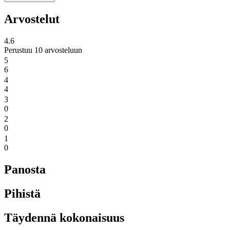
Arvostelut
4.6
Perustuu 10 arvosteluun
5
6
4
4
3
0
2
0
1
0
Panosta
Pihistä
Täydennä kokonaisuus