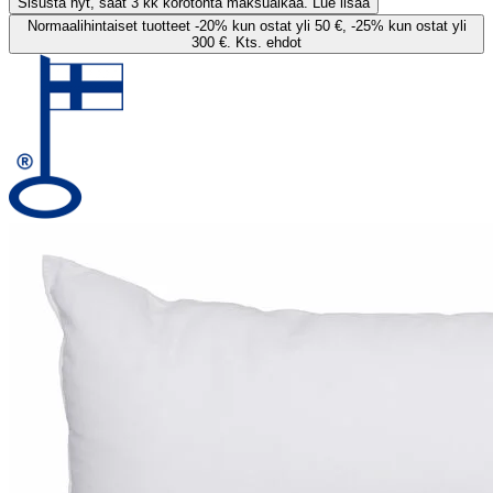
Sisusta nyt, saat 3 kk korotonta maksuaikaa. Lue lisää
Normaalihintaiset tuotteet -20% kun ostat yli 50 €, -25% kun ostat yli
300 €. Kts. ehdot