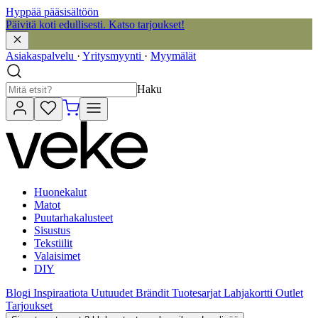
Hyppää pääsisältöön
Päivitä koti edullisesti. Katso tarjoukset!
Asiakaspalvelu
·
Yritysmyynti
·
Myymälät
Haku
Huonekalut
Matot
Puutarhakalusteet
Sisustus
Tekstiilit
Valaisimet
DIY
Blogi
Inspiraatiota
Uutuudet
Brändit
Tuotesarjat
Lahjakortti
Outlet
Tarjoukset