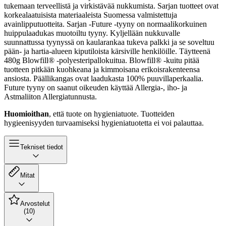
tukemaan terveellistä ja virkistävää nukkumista. Sarjan tuotteet ovat
korkealaatuisista materiaaleista Suomessa valmistettuja
avainlipputuotteita. Sarjan -Future -tyyny on normaalikorkuinen
huippulaadukas muotoiltu tyyny. Kyljellään nukkuvalle
suunnattussa tyynyssä on kaularankaa tukeva palkki ja se soveltuu
pään- ja hartia-alueen kiputiloista kärsiville henkilöille. Täytteenä
480g Blowfill® -polyesteripallokuitua. Blowfill® -kuitu pitää
tuotteen pitkään kuohkeana ja kimmoisana erikoisrakenteensa
ansiosta. Päällikangas ovat laadukasta 100% puuvillaperkaalia.
Future tyyny on saanut oikeuden käyttää Allergia-, iho- ja
Astmaliiton Allergiatunnusta.
Huomioithan
, että tuote on hygieniatuote. Tuotteiden
hygieenisyyden turvaamiseksi hygieniatuotetta ei voi palauttaa.
Tekniset tiedot
Mitat
Arvostelut
(10)