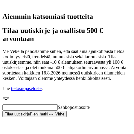
Aiemmin katsomiasi tuotteita
Tilaa uutiskirje ja osallistu 500 €
arvontaan
Me Vekellä panostamme siihen, että saat aina ajankohtaista tietoa
kodin tyyleistä, trendeistä, uutuuksista sekä tarjouksista. Tilaa
uutiskirjeemme, niin saat -10 € alennuksen seuraavasta yli 100 €
ostoksestasi ja olet mukana 500 € lahjakortin arvonnassa. Arvonta
suoritetaan kaikkien 16.8.2026 mennessä uutiskirjeen tilanneiden
kesken. Voittajaan olemme yhteydessä henkilökohtaisesti.
Lue
tietosuojaseloste
.
Sähköpostiosoite
Tilaa uutiskirje
Pieni hetki
Virhe