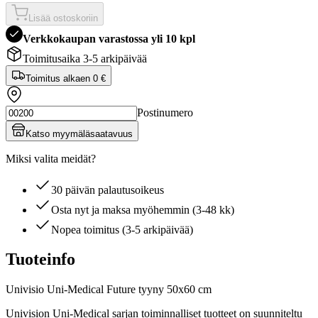
Lisää ostoskoriin
Verkkokaupan varastossa yli 10 kpl
Toimitusaika 3-5 arkipäivää
Toimitus alkaen
0 €
Postinumero
Katso myymäläsaatavuus
Miksi valita meidät?
30 päivän palautusoikeus
Osta nyt ja maksa myöhemmin (3-48 kk)
Nopea toimitus (3-5 arkipäivää)
Tuoteinfo
Univisio Uni-Medical Future tyyny 50x60 cm
Univision Uni-Medical sarjan toiminnalliset tuotteet on suunniteltu