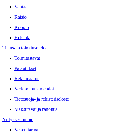
Vantaa
Raisio
Kuopio
Helsinki
Tilaus- ja toimitusehdot
Toimitustavat
Palautukset
Reklamaatiot
Verkkokaupan ehdot
Tietosuoja- ja rekisteriseloste
Maksutavat ja rahoitus
Yrityksestämme
Veken tarina