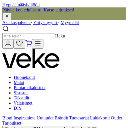
Hyppää pääsisältöön
Päivitä koti edullisesti. Katso tarjoukset!
Asiakaspalvelu
·
Yritysmyynti
·
Myymälät
Haku
Huonekalut
Matot
Puutarhakalusteet
Sisustus
Tekstiilit
Valaisimet
DIY
Blogi
Inspiraatiota
Uutuudet
Brändit
Tuotesarjat
Lahjakortti
Outlet
Tarjoukset