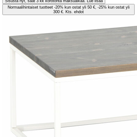
Sisusta nyt, saat 3 kk korotonta maksuaikaa. Lue lisää
Normaalihintaiset tuotteet -20% kun ostat yli 50 €, -25% kun ostat yli
300 €. Kts. ehdot