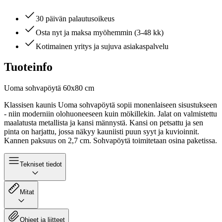
30 päivän palautusoikeus
Osta nyt ja maksa myöhemmin (3-48 kk)
Kotimainen yritys ja sujuva asiakaspalvelu
Tuoteinfo
Uoma sohvapöytä 60x80 cm
Klassisen kaunis Uoma sohvapöytä sopii monenlaiseen sisustukseen
- niin moderniin olohuoneeseen kuin mökillekin. Jalat on valmistettu
maalatusta metallista ja kansi männystä. Kansi on petsattu ja sen
pinta on harjattu, jossa näkyy kauniisti puun syyt ja kuvioinnit.
Kannen paksuus on 2,7 cm. Sohvapöytä toimitetaan osina paketissa.
Tekniset tiedot
Mitat
Ohjeet ja liitteet