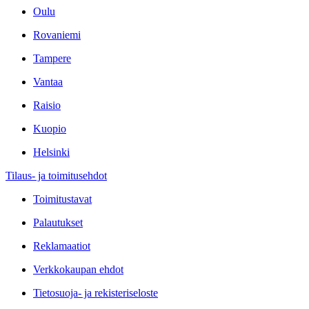
Oulu
Rovaniemi
Tampere
Vantaa
Raisio
Kuopio
Helsinki
Tilaus- ja toimitusehdot
Toimitustavat
Palautukset
Reklamaatiot
Verkkokaupan ehdot
Tietosuoja- ja rekisteriseloste