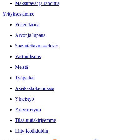
Maksutavat ja rahoitus
Yrityksestämme
Veken tarina
Arvot ja lupaus
Saavutettavuusseloste
Vastuullisuus
Meistä
Työpaikat
Asiakaskokemuksia
Yhteistyö
Yritysmyynti
Tilaa uutiskirjeemme
Liity Kotiklubiin