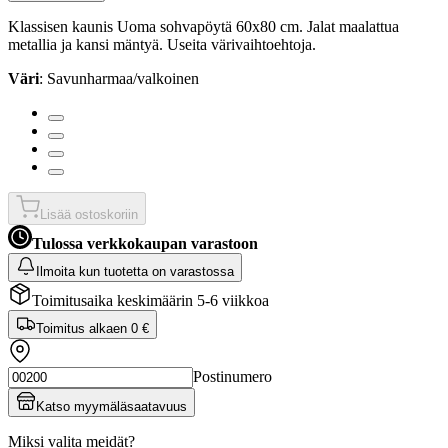
Klassisen kaunis Uoma sohvapöytä 60x80 cm. Jalat maalattua
metallia ja kansi mäntyä. Useita värivaihtoehtoja.
Väri
: Savunharmaa/valkoinen
Lisää ostoskoriin
Tulossa verkkokaupan varastoon
Ilmoita kun tuotetta on varastossa
Toimitusaika keskimäärin 5-6 viikkoa
Toimitus alkaen
0 €
Postinumero
Katso myymäläsaatavuus
Miksi valita meidät?