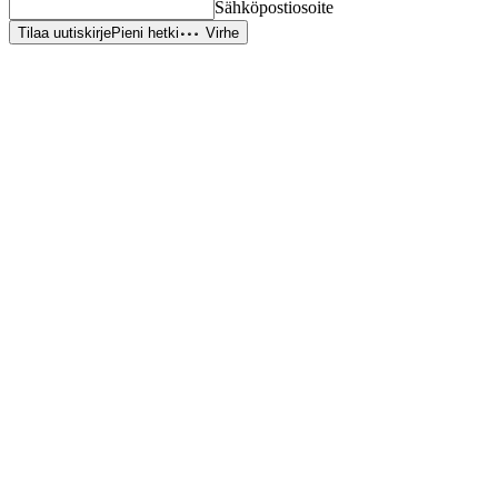
Sähköpostiosoite
Tilaa uutiskirje
Pieni hetki
Virhe