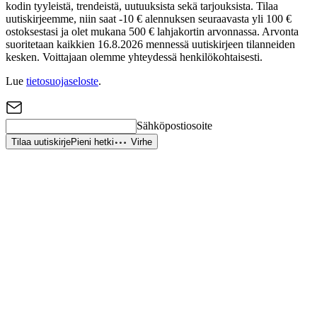
kodin tyyleistä, trendeistä, uutuuksista sekä tarjouksista. Tilaa
uutiskirjeemme, niin saat -10 € alennuksen seuraavasta yli 100 €
ostoksestasi ja olet mukana 500 € lahjakortin arvonnassa. Arvonta
suoritetaan kaikkien 16.8.2026 mennessä uutiskirjeen tilanneiden
kesken. Voittajaan olemme yhteydessä henkilökohtaisesti.
Lue
tietosuojaseloste
.
Sähköpostiosoite
Tilaa uutiskirje
Pieni hetki
Virhe