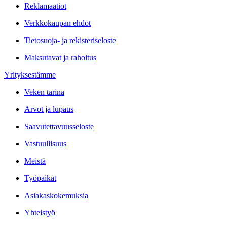
Reklamaatiot
Verkkokaupan ehdot
Tietosuoja- ja rekisteriseloste
Maksutavat ja rahoitus
Yrityksestämme
Veken tarina
Arvot ja lupaus
Saavutettavuusseloste
Vastuullisuus
Meistä
Työpaikat
Asiakaskokemuksia
Yhteistyö