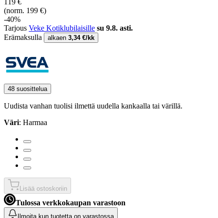
119 €
(norm. 199 €)
-40%
Tarjous
Veke Kotiklubilaisille
su 9.8. asti.
Erämaksulla
alkaen
3,34 €/kk
48 suosittelua
Uudista vanhan tuolisi ilmettä uudella kankaalla tai värillä.
Väri
: Harmaa
Lisää ostoskoriin
Tulossa verkkokaupan varastoon
Ilmoita kun tuotetta on varastossa