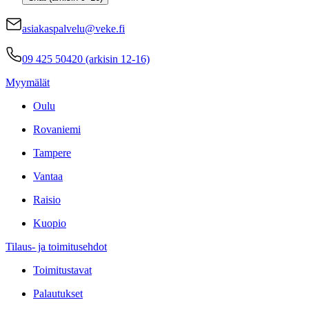
asiakaspalvelu@veke.fi
09 425 50420 (arkisin 12-16)
Myymälät
Oulu
Rovaniemi
Tampere
Vantaa
Raisio
Kuopio
Tilaus- ja toimitusehdot
Toimitustavat
Palautukset