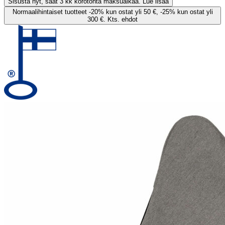
Sisusta nyt, saat 3 kk korotonta maksuaikaa. Lue lisää
Normaalihintaiset tuotteet -20% kun ostat yli 50 €, -25% kun ostat yli
300 €. Kts. ehdot