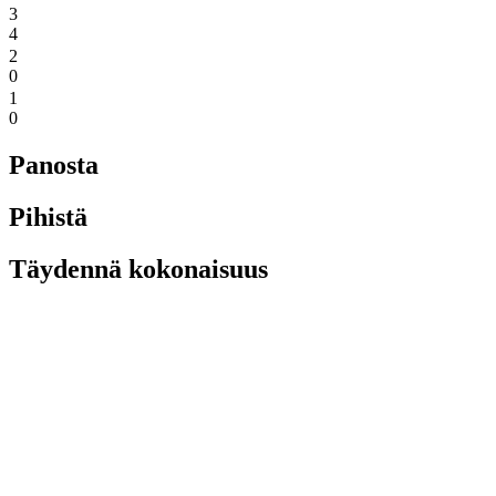
3
4
2
0
1
0
Panosta
Pihistä
Täydennä kokonaisuus