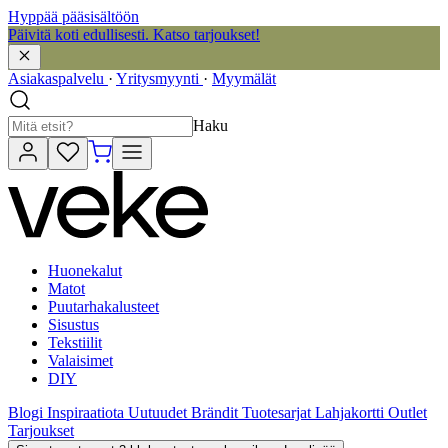
Hyppää pääsisältöön
Päivitä koti edullisesti. Katso tarjoukset!
Asiakaspalvelu
·
Yritysmyynti
·
Myymälät
Haku
Huonekalut
Matot
Puutarhakalusteet
Sisustus
Tekstiilit
Valaisimet
DIY
Blogi
Inspiraatiota
Uutuudet
Brändit
Tuotesarjat
Lahjakortti
Outlet
Tarjoukset