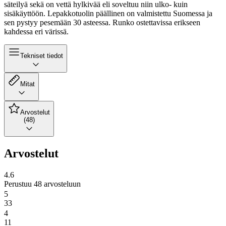
säteilyä sekä on vettä hylkivää eli soveltuu niin ulko- kuin
sisäkäyttöön. Lepakkotuolin päällinen on valmistettu Suomessa ja
sen pystyy pesemään 30 asteessa. Runko ostettavissa erikseen
kahdessa eri värissä.
Tekniset tiedot
Mitat
Arvostelut
(48)
Arvostelut
4.6
Perustuu 48 arvosteluun
5
33
4
11