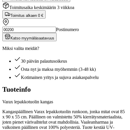
Toimitusaika keskimäärin 3 viikkoa
Toimitus alkaen
0 €
Postinumero
Katso myymäläsaatavuus
Miksi valita meidät?
30 päivän palautusoikeus
Osta nyt ja maksa myöhemmin (3-48 kk)
Kotimainen yritys ja sujuva asiakaspalvelu
Tuoteinfo
Varax lepakkotuolin kangas
Kangaspäällinen Varax lepakkotuolin runkoon, jonka mitat ovat 85
x 90 x 55 cm. Päällinen on valmistettu 50% kierrätysmateriaalista,
joten pienet värivaihtelut ovat mahdollisia. Vaaleanharmaa ja
valkoinen päällinen ovat 100% polyesteriä. Tuote kestää UV-