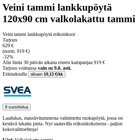
Veini tammi lankkupöytä
120x90 cm valkolakattu tammi
Veini tammi lankkupöytä erikoiskoot
Tarjous
629 €
(norm. 919 €)
-32%
Alin hinta 30 päivän aikana ennen kampanjaa 919 €
Tarjous voimassa
vain su 9.8. asti.
Erämaksulla
alkaen
19,13 €/kk
9 suosittelua
Laadukas, massiivitammesta valmistettu ruokapöytä, jossa on
kestävä lakattu pinta. Nyt saatavilla erikoiskokoisena - paljon
kokovaihtoehtoja!
Väri
: Valkolakattu tammi