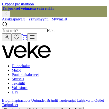
Hyppää pääsisältöön
Tarjoukset voimassa vain enää:
Asiakaspalvelu
·
Yritysmyynti
·
Myymälät
Haku
Huonekalut
Matot
Puutarhakalusteet
Sisustus
Tekstiilit
Valaisimet
DIY
Blogi
Inspiraatiota
Uutuudet
Brändit
Tuotesarjat
Lahjakortti
Outlet
Tarjoukset