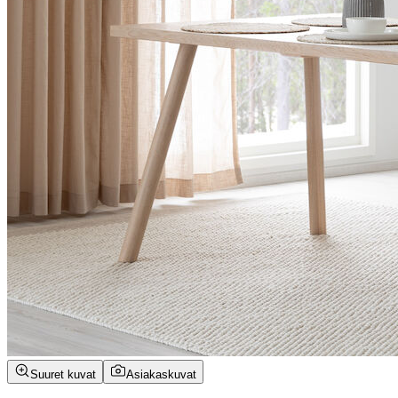
Suuret kuvat
Asiakaskuvat