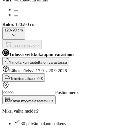
Koko
: 120x90 cm
120x90 cm
Lisää ostoskoriin
Tulossa verkkokaupan varastoon
Ilmoita kun tuotetta on varastossa
Lähetettävissä 17.9. - 20.9.2026
Toimitus alkaen
0 €
Postinumero
Katso myymäläsaatavuus
Miksi valita meidät?
30 päivän palautusoikeus