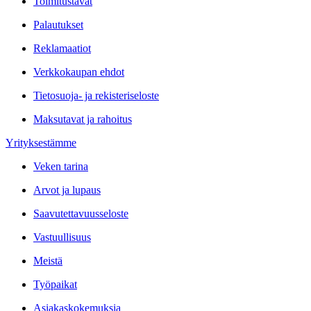
Toimitustavat
Palautukset
Reklamaatiot
Verkkokaupan ehdot
Tietosuoja- ja rekisteriseloste
Maksutavat ja rahoitus
Yrityksestämme
Veken tarina
Arvot ja lupaus
Saavutettavuusseloste
Vastuullisuus
Meistä
Työpaikat
Asiakaskokemuksia