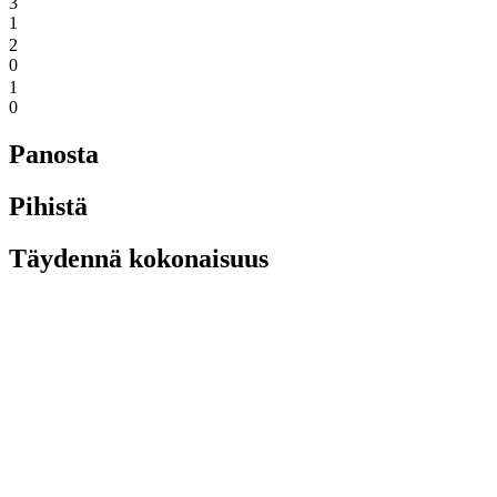
3
1
2
0
1
0
Panosta
Pihistä
Täydennä kokonaisuus