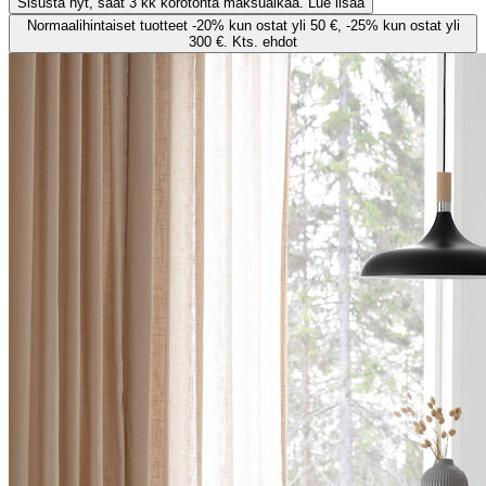
Sisusta nyt, saat 3 kk korotonta maksuaikaa. Lue lisää
Normaalihintaiset tuotteet -20% kun ostat yli 50 €, -25% kun ostat yli
300 €. Kts. ehdot