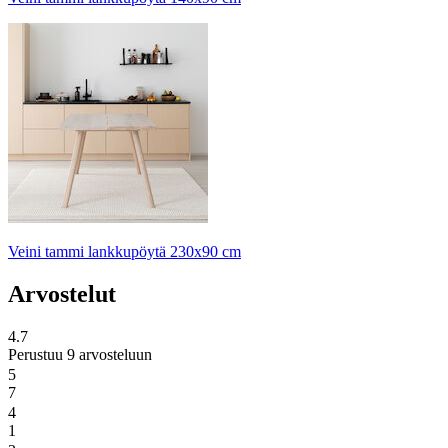
Veini tammi lankkupöytä 230x90 cm
Arvostelut
4.7
Perustuu 9 arvosteluun
5
7
4
1