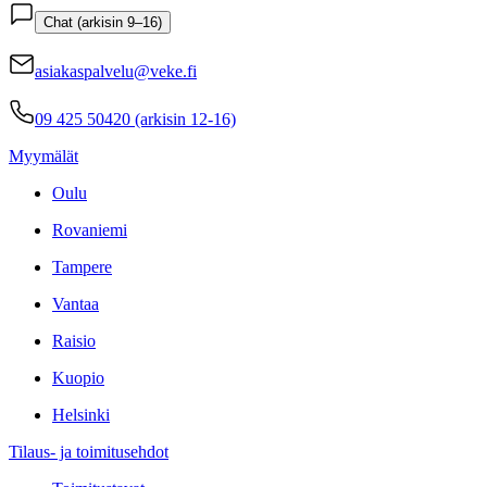
Chat (arkisin 9–16)
asiakaspalvelu@veke.fi
09 425 50420 (arkisin 12-16)
Myymälät
Oulu
Rovaniemi
Tampere
Vantaa
Raisio
Kuopio
Helsinki
Tilaus- ja toimitusehdot