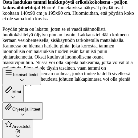
Osta laadukas tammi lankkupöytä erikoiskokoisena - paljon
kokovaihtoehtoja!
Huom! Tuotekuvissa näkyvät pöydät ovat
kooltaan 140x90 cm ja 195x90 cm. Huomioithan, että pöydän koko
ei ole sama kuin kuvissa.
Pöydän pinta on lakattu, joten se ei vaadi säännöllistä
huoltokäsittelyä öljytyn pinnan tavoin. Lakkaus tehdään kolmeen
kertaan vesiohenteisella, sisäkäyttöön tarkoitetulla mattalakalla.
Kannessa on hieman harjattu pinta, joka korostaa tammen
luonnollisia ominaisuuksia tuoden esiin kauniisti puun
pintarakennetta. Oksat kuuluvat luonnollisena osana
massiivipuuhun. Niissä voi olla kapeita halkeamia, jotka voivat olla
paikattuja. Pinta ei ole täysin tasainen, vaan tammi on
pintarakenteeltaan hieman rouheaa, jonka tuntee kädellä sivellessä
Tekniset tiedot
pöydän pintaa. Rouheudesta johtuen lakkapinnassa voi olla pieniä
kiiltoaste-eroja.
Mitat
Ohjeet ja liitteet
Arvostelut
(9)