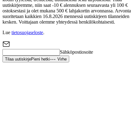
uutiskirjeemme, niin saat -10 € alennuksen seuraavasta yli 100 €
ostoksestasi ja olet mukana 500 € lahjakortin arvonnassa. Arvonta
suoritetaan kaikkien 16.8.2026 mennessä uutiskirjeen tilanneiden
kesken. Voittajaan olemme yhteydessä henkilökohtaisesti.
Lue
tietosuojaseloste
.
Sähköpostiosoite
Tilaa uutiskirje
Pieni hetki
Virhe