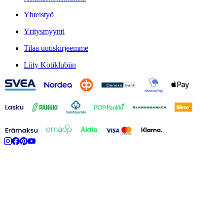
Yhteistyö
Yritysmyynti
Tilaa uutiskirjeemme
Liity Kotiklubiin