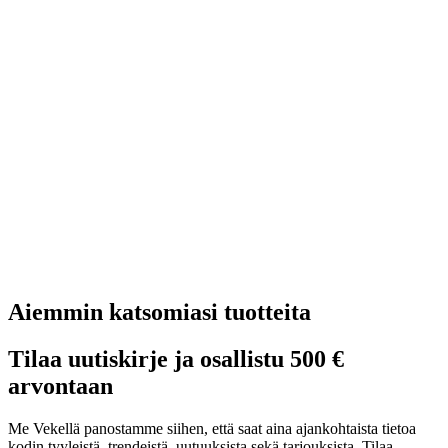
Aiemmin katsomiasi tuotteita
Tilaa uutiskirje ja osallistu 500 €
arvontaan
Me Vekellä panostamme siihen, että saat aina ajankohtaista tietoa
kodin tyyleistä, trendeistä, uutuuksista sekä tarjouksista. Tilaa