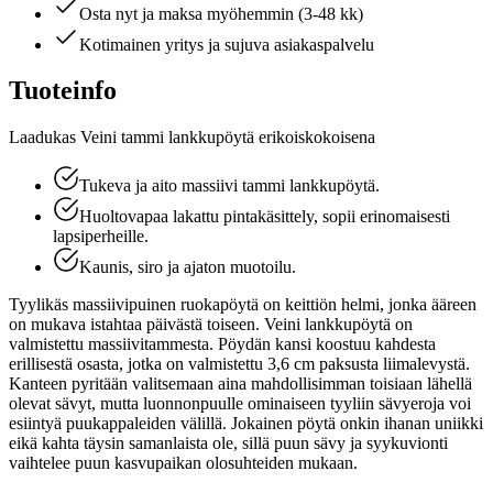
Osta nyt ja maksa myöhemmin (3-48 kk)
Kotimainen yritys ja sujuva asiakaspalvelu
Tuoteinfo
Laadukas Veini tammi lankkupöytä erikoiskokoisena
Tukeva ja aito massiivi tammi lankkupöytä.
Huoltovapaa lakattu pintakäsittely, sopii erinomaisesti
lapsiperheille.
Kaunis, siro ja ajaton muotoilu.
Tyylikäs massiivipuinen ruokapöytä on keittiön helmi, jonka ääreen
on mukava istahtaa päivästä toiseen. Veini lankkupöytä on
valmistettu massiivitammesta. Pöydän kansi koostuu kahdesta
erillisestä osasta, jotka on valmistettu 3,6 cm paksusta liimalevystä.
Kanteen pyritään valitsemaan aina mahdollisimman toisiaan lähellä
olevat sävyt, mutta luonnonpuulle ominaiseen tyyliin sävyeroja voi
esiintyä puukappaleiden välillä. Jokainen pöytä onkin ihanan uniikki
eikä kahta täysin samanlaista ole, sillä puun sävy ja syykuvionti
vaihtelee puun kasvupaikan olosuhteiden mukaan.