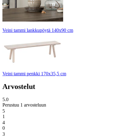
Veini tammi lankkupöytä 140x90 cm
Veini tammi penkki 170x35,5 cm
Arvostelut
5.0
Perustuu 1 arvosteluun
5
1
4
0
3