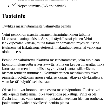
Nopea toimitus (3-5 arkipäivää)
Tuoteinfo
Tyylikäs massiivitammesta valmistettu penkki
Veini-penkki on massiivitammen lämminhenkinen tulkinta
klassisesta istuinpenkistä. Se sopii täydellisesti yhteen Veini
lankkupöydän kanssa, mutta toimii erinomaisesti myös erillisenä
istuimena tai laskutasona eteisessä, makuuhuoneessa tai vaikkapa
olohuoneessa.
Penkki on valmistettu lakatusta massiivitammesta, joka tuo tilaan
luonnonmukaisuutta ja kestävyyttä. Pinta on kevyesti harjattu, mikä
korostaa tammen luonnollista syykuviota ja antaa sille elävän,
hieman rouhean tuntuman. Kolminkertainen mattalakkaus tekee
pinnasta huolettoman arjessa eikä se kaipaa jatkuvaa öljykäsittelyä,
vaan kestää käyttöä sellaisenaan.
Oksat kuuluvat luonnollisena osana massiivipuuhun. Oksissa voi
olla kapeita halkeamia, jotka voivat olla paikattuja. Pinta ei ole
täysin tasainen, vaan tammi on pintarakenteeltaan hieman rouheaa,
jonka tuntee kädellä sivellessä penkin pintaa.