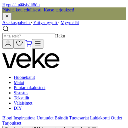
Hyppää pääsisältöön
Päivitä koti edullisesti. Katso tarjoukset!
Asiakaspalvelu
·
Yritysmyynti
·
Myymälät
Haku
Huonekalut
Matot
Puutarhakalusteet
Sisustus
Tekstiilit
Valaisimet
DIY
Blogi
Inspiraatiota
Uutuudet
Brändit
Tuotesarjat
Lahjakortti
Outlet
Tarjoukset