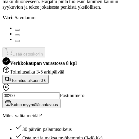
makuuhuoneeseen. Harjattu pinta tuo esiin tammen kauniin
syykuvion ja tekee jokaisesta penkistä yksilöllisen.
Väri
: Savutammi
Lisää ostoskoriin
Verkkokaupan varastossa 8 kpl
Toimitusaika 3-5 arkipäivää
Toimitus alkaen
0 €
Postinumero
Katso myymäläsaatavuus
Miksi valita meidät?
30 päivän palautusoikeus
Osta nyt ja maksa myöhemmin (3-48 kk)