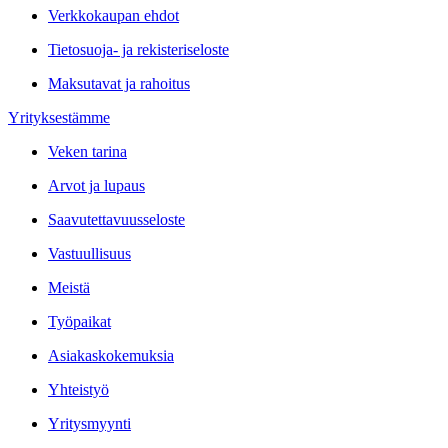
Verkkokaupan ehdot
Tietosuoja- ja rekisteriseloste
Maksutavat ja rahoitus
Yrityksestämme
Veken tarina
Arvot ja lupaus
Saavutettavuusseloste
Vastuullisuus
Meistä
Työpaikat
Asiakaskokemuksia
Yhteistyö
Yritysmyynti