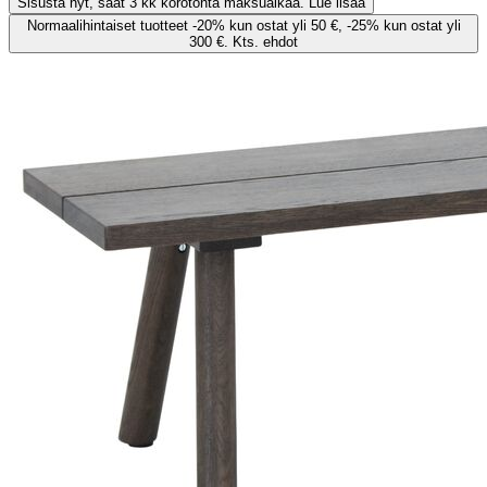
Sisusta nyt, saat 3 kk korotonta maksuaikaa. Lue lisää
Normaalihintaiset tuotteet -20% kun ostat yli 50 €, -25% kun ostat yli
300 €. Kts. ehdot