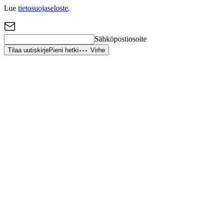
Lue
tietosuojaseloste
.
Sähköpostiosoite
Tilaa uutiskirje
Pieni hetki
Virhe