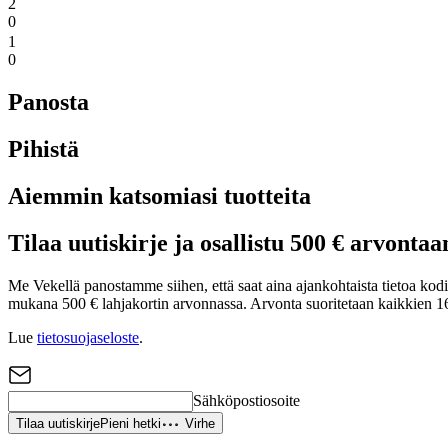
2
0
1
0
Panosta
Pihistä
Aiemmin katsomiasi tuotteita
Tilaa uutiskirje ja osallistu 500 € arvontaa
Me Vekellä panostamme siihen, että saat aina ajankohtaista tietoa kodin 
mukana 500 € lahjakortin arvonnassa. Arvonta suoritetaan kaikkien 16
Lue
tietosuojaseloste
.
Sähköpostiosoite
Tilaa uutiskirje
Pieni hetki
Virhe