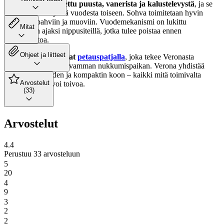
Runko on valmistettu puusta, vanerista ja kalustelevystä
, ja se
kestää hyvin käyttöä vuodesta toiseen. Sohva toimitetaan hyvin
pakattuna pahviin ja muoviin. Vuodemekanismi on lukittu
Mitat
kuljetuksen ajaksi nippusiteillä, jotka tulee poistaa ennen
käyttöönottoa.
Ohjeet ja liitteet
Lisämukavuutta saat
petauspatjalla
, joka tekee Veronasta
entistäkin houkuttelevamman nukkumispaikan. Verona yhdistää
monikäyttöisyyden ja kompaktin koon – kaikki mitä toimivalta
Arvostelut
vuodesohvalta voi toivoa.
(33)
Arvostelut
4.4
Perustuu 33 arvosteluun
5
20
4
9
3
2
2