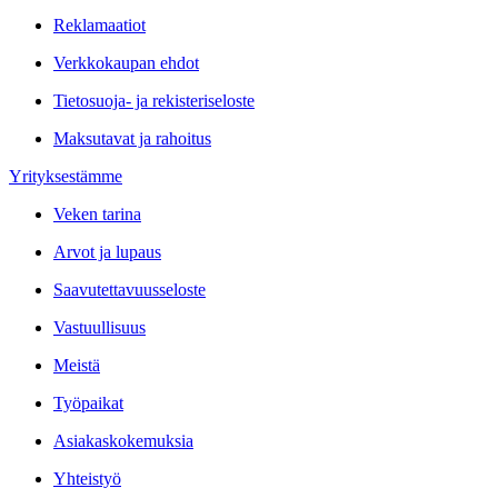
Reklamaatiot
Verkkokaupan ehdot
Tietosuoja- ja rekisteriseloste
Maksutavat ja rahoitus
Yrityksestämme
Veken tarina
Arvot ja lupaus
Saavutettavuusseloste
Vastuullisuus
Meistä
Työpaikat
Asiakaskokemuksia
Yhteistyö