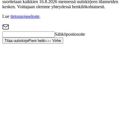
suoritetaan kaikkien 16.8.2026 mennessä uutiskirjeen tilanneiden
kesken. Voittajaan olemme yhteydessä henkilökohtaisesti.
Lue
tietosuojaseloste
.
Sähköpostiosoite
Tilaa uutiskirje
Pieni hetki
Virhe