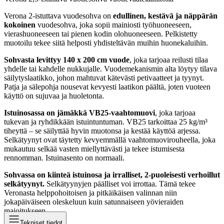
Verona 2-istuttava vuodesohva on
edullinen, kestävä ja näppärän
kokoinen
vuodesohva, joka sopii mainiosti työhuoneeseen,
vierashuoneeseen tai pienen kodin olohuoneeseen. Pelkistetty
muotoilu tekee siitä helposti yhdisteltävän muihin huonekaluihin.
Sohvasta levittyy 140 x 200 cm vuode
, joka tarjoaa reilusti tilaa
yhdelle tai kahdelle nukkujalle. Vuodemekanismin alta löytyy tilava
säilytyslaatikko, johon mahtuvat kätevästi petivaatteet ja tyynyt.
Patja ja sälepohja nousevat kevyesti laatikon päältä, joten vuoteen
käyttö on sujuvaa ja huoletonta.
Istuinosassa on jämäkkä VB25-vaahtomuovi
, joka tarjoaa
tukevan ja ryhdikkään istuintuntuman. VB25 tarkoittaa 25 kg/m³
tiheyttä – se säilyttää hyvin muotonsa ja kestää käyttöä arjessa.
Selkätyynyt ovat täytetty kevyemmällä vaahtomuovirouheella, joka
mukautuu selkää vasten miellyttävästi ja tekee istumisesta
rennomman. Istuinasento on normaali.
Sohvassa on kiinteä istuinosa ja irralliset, 2-puoleisesti verhoillut
selkätyynyt.
Selkätyynyjen päälliset voi irrottaa. Tämä tekee
Veronasta helppohoitoisen ja pitkäikäisen valinnan niin
jokapäiväiseen oleskeluun kuin satunnaiseen yövieraiden
majoitukseen.
Tekniset tiedot