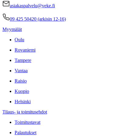
asiakaspalvelu@veke.fi
09 425 50420 (arkisin 12-16)
Myymälät
Oulu
Rovaniemi
Tampere
Vantaa
Raisio
Kuopio
Helsinki
Tilaus- ja toimitusehdot
Toimitustavat
Palautukset