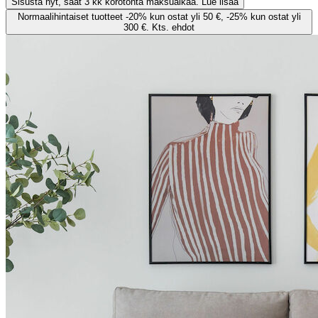
Sisusta nyt, saat 3 kk korotonta maksuaikaa. Lue lisää
Normaalihintaiset tuotteet -20% kun ostat yli 50 €, -25% kun ostat yli
300 €. Kts. ehdot