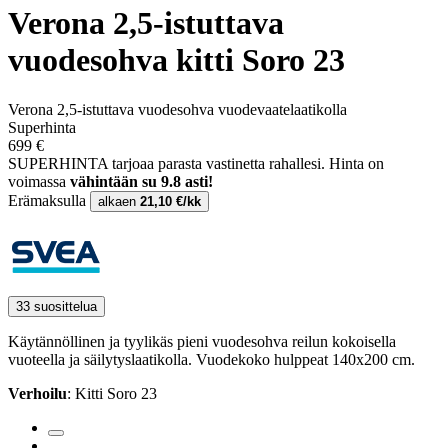
Verona 2,5-istuttava
vuodesohva kitti Soro 23
Verona 2,5-istuttava vuodesohva vuodevaatelaatikolla
Superhinta
699 €
SUPERHINTA tarjoaa parasta vastinetta rahallesi.
Hinta on
voimassa
vähintään su 9.8 asti!
Erämaksulla
alkaen
21,10 €/kk
33 suosittelua
Käytännöllinen ja tyylikäs pieni vuodesohva reilun kokoisella
vuoteella ja säilytyslaatikolla. Vuodekoko hulppeat 140x200 cm.
Verhoilu
: Kitti Soro 23