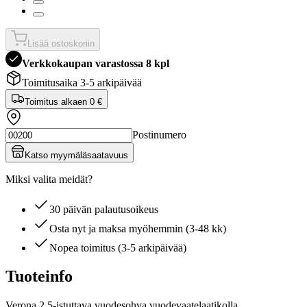
Lisää ostoskoriin
Verkkokaupan varastossa 8 kpl
Toimitusaika 3-5 arkipäivää
Toimitus alkaen
0 €
Postinumero
Katso myymäläsaatavuus
Miksi valita meidät?
30 päivän palautusoikeus
Osta nyt ja maksa myöhemmin (3-48 kk)
Nopea toimitus (3-5 arkipäivää)
Tuoteinfo
Verona 2,5-istuttava vuodesohva vuodevaatelaatikolla