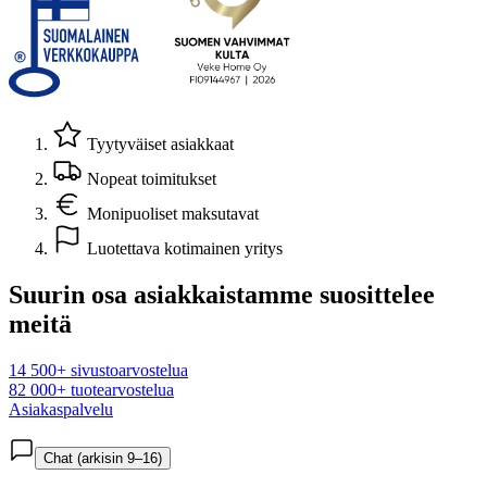
Tyytyväiset asiakkaat
Nopeat toimitukset
Monipuoliset maksutavat
Luotettava kotimainen yritys
Suurin osa asiakkaistamme suosittelee
meitä
14 500+ sivustoarvostelua
82 000+ tuotearvostelua
Asiakaspalvelu
Chat (arkisin 9–16)