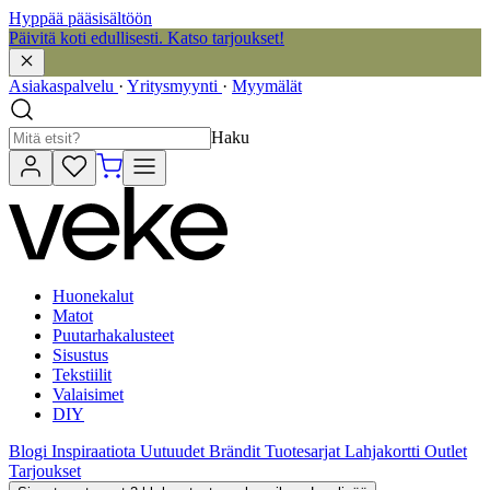
Hyppää pääsisältöön
Päivitä koti edullisesti. Katso tarjoukset!
Asiakaspalvelu
·
Yritysmyynti
·
Myymälät
Haku
Huonekalut
Matot
Puutarhakalusteet
Sisustus
Tekstiilit
Valaisimet
DIY
Blogi
Inspiraatiota
Uutuudet
Brändit
Tuotesarjat
Lahjakortti
Outlet
Tarjoukset