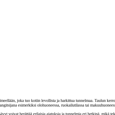
ilmeellään, joka tuo kotiin levollista ja harkittua tunnelmaa. Taulun ker
ngitsijana esimerkiksi olohuoneessa, ruokailutilassa tai makuuhuonees
sävyt voivat herättää erilaisia ajatuksia ja tunnelmia eri hetkinä, mikä 