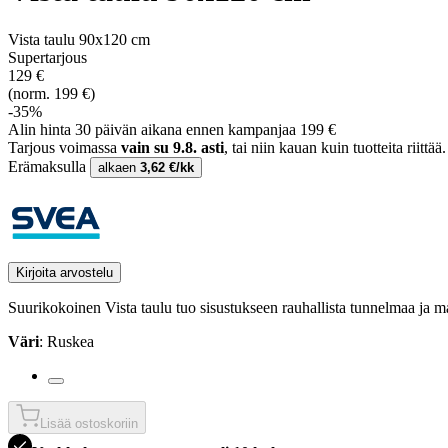
Vista taulu 90x120 cm
Supertarjous
129 €
(norm. 199 €)
-35%
Alin hinta 30 päivän aikana ennen kampanjaa 199 €
Tarjous voimassa
vain su 9.8. asti
, tai niin kauan kuin tuotteita riittää.
Erämaksulla
alkaen
3,62 €/kk
Kirjoita arvostelu
Suurikokoinen Vista taulu tuo sisustukseen rauhallista tunnelmaa ja ma
Väri
: Ruskea
Lisää ostoskoriin