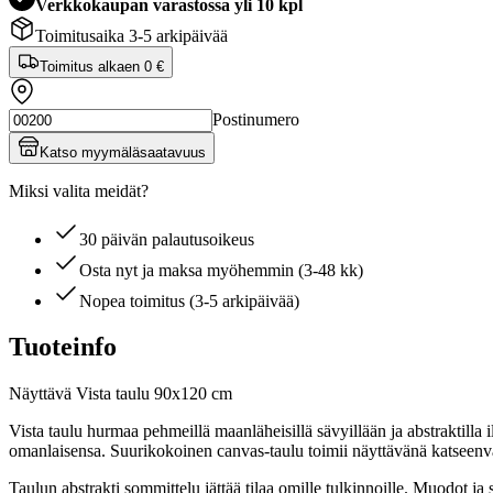
Verkkokaupan varastossa yli 10 kpl
Toimitusaika 3-5 arkipäivää
Toimitus alkaen
0 €
Postinumero
Katso myymäläsaatavuus
Miksi valita meidät?
30 päivän palautusoikeus
Osta nyt ja maksa myöhemmin (3-48 kk)
Nopea toimitus (3-5 arkipäivää)
Tuoteinfo
Näyttävä Vista taulu 90x120 cm
Vista taulu hurmaa pehmeillä maanläheisillä sävyillään ja abstraktilla 
omanlaisensa. Suurikokoinen canvas-taulu toimii näyttävänä katseenva
Taulun abstrakti sommittelu jättää tilaa omille tulkinnoille. Muodot ja 