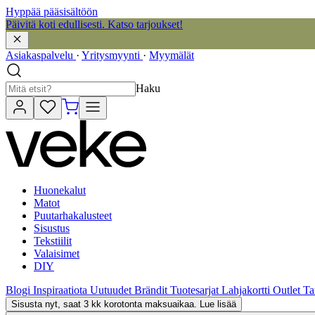
Hyppää pääsisältöön
Päivitä koti edullisesti. Katso tarjoukset!
Asiakaspalvelu
·
Yritysmyynti
·
Myymälät
Haku
Huonekalut
Matot
Puutarhakalusteet
Sisustus
Tekstiilit
Valaisimet
DIY
Blogi
Inspiraatiota
Uutuudet
Brändit
Tuotesarjat
Lahjakortti
Outlet
Ta
Sisusta nyt, saat 3 kk korotonta maksuaikaa. Lue lisää