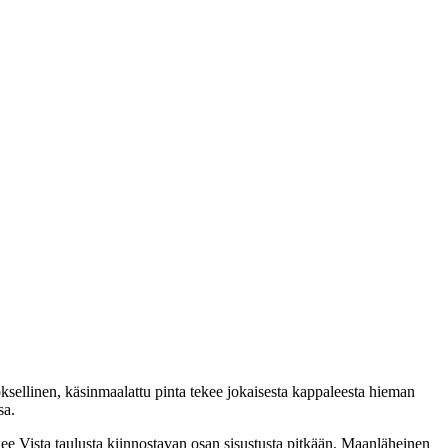
roksellinen, käsinmaalattu pinta tekee jokaisesta kappaleesta hieman
sa.
tekee Vista taulusta kiinnostavan osan sisustusta pitkään. Maanläheinen