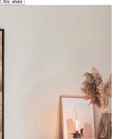
€. Kts. ehdot