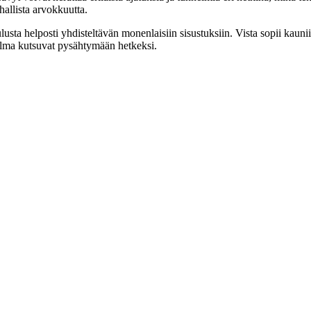
hallista arvokkuutta.
ta helposti yhdisteltävän monenlaisiin sisustuksiin. Vista sopii kauni
nelma kutsuvat pysähtymään hetkeksi.