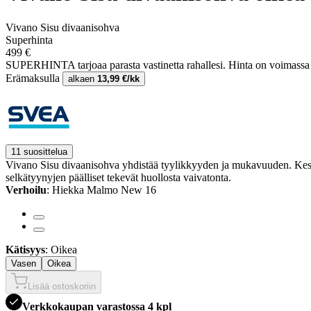
Vivano Sisu divaanisohva
Superhinta
499 €
SUPERHINTA tarjoaa parasta vastinetta rahallesi.
Hinta on voimass
Erämaksulla
alkaen
13,99 €/kk
11 suosittelua
Vivano Sisu divaanisohva yhdistää tyylikkyyden ja mukavuuden. Kestäv
selkätyynyjen päälliset tekevät huollosta vaivatonta.
Verhoilu
: Hiekka Malmo New 16
Kätisyys
: Oikea
Vasen
Oikea
Lisää ostoskoriin
Verkkokaupan varastossa 4 kpl