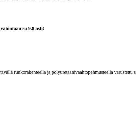
a
vähintään su 9.8 asti!
ällä runkorakenteella ja polyuretaanivaahtopehmusteella varustettu so