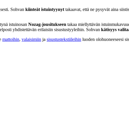
isesti. Sohvan
kiinteät istuintyynyt
takaavat, että ne pysyvät aina siistis
ttynä istuinosan
Nozag-jousitukseen
takaa miellyttävän istuinmukavuud
elposti yhdistettävän erilaisiin sisustustyyleihin. Sohvan
kätisyys valit
me
mattoihin
,
valaisimiin
ja
sisustustekstiileihin
luoden olohuoneeseesi sis