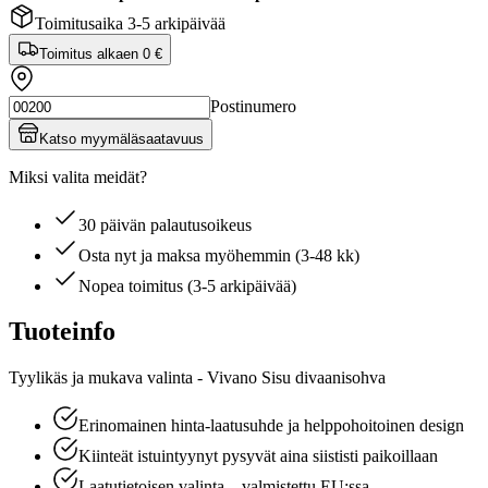
Toimitusaika 3-5 arkipäivää
Toimitus alkaen
0 €
Postinumero
Katso myymäläsaatavuus
Miksi valita meidät?
30 päivän palautusoikeus
Osta nyt ja maksa myöhemmin (3-48 kk)
Nopea toimitus (3-5 arkipäivää)
Tuoteinfo
Tyylikäs ja mukava valinta - Vivano Sisu divaanisohva
Erinomainen hinta-laatusuhde ja helppohoitoinen design
Kiinteät istuintyynyt pysyvät aina siististi paikoillaan
Laatutietoisen valinta – valmistettu EU:ssa