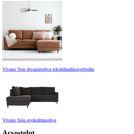
Vivano Sisu divaanisohva tekstiilinahkaverhoiltu
Vivano Sisu avokulmasohva
Arvostelut