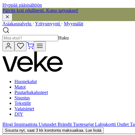
Hyppää pääsisältöön
Päivitä koti edullisesti. Katso tarjoukset!
Asiakaspalvelu
·
Yritysmyynti
·
Myymälät
Haku
Huonekalut
Matot
Puutarhakalusteet
Sisustus
Tekstiilit
Valaisimet
DIY
Blogi
Inspiraatiota
Uutuudet
Brändit
Tuotesarjat
Lahjakortti
Outlet
Ta
Sisusta nyt, saat 3 kk korotonta maksuaikaa. Lue lisää