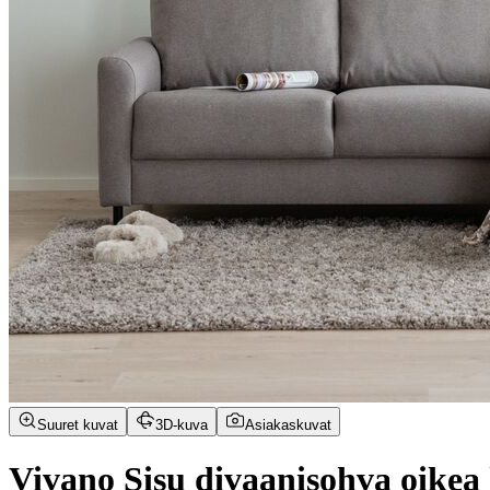
Suuret kuvat
3D-kuva
Asiakaskuvat
Vivano Sisu divaanisohva oike