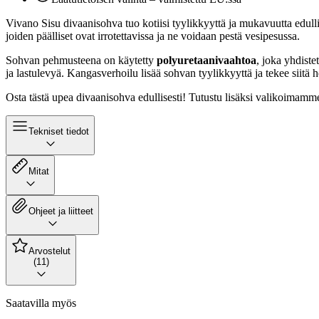
Vivano Sisu divaanisohva tuo kotiisi tyylikkyyttä ja mukavuutta edull
joiden päälliset ovat irrotettavissa ja ne voidaan pestä vesipesussa.
Sohvan pehmusteena on käytetty
polyuretaanivaahtoa
, joka yhdiste
ja lastulevyä. Kangasverhoilu lisää sohvan tyylikkyyttä ja tekee siitä h
Osta tästä upea divaanisohva edullisesti! Tutustu lisäksi valikoimam
Tekniset tiedot
Mitat
Ohjeet ja liitteet
Arvostelut
(11)
Saatavilla myös