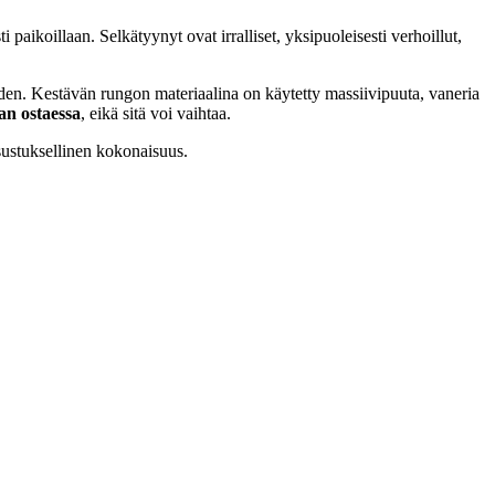
ti paikoillaan. Selkätyynyt ovat irralliset, yksipuoleisesti verhoillut,
en. Kestävän rungon materiaalina on käytetty massiivipuuta, vaneria
aan ostaessa
, eikä sitä voi vaihtaa.
ustuksellinen kokonaisuus.