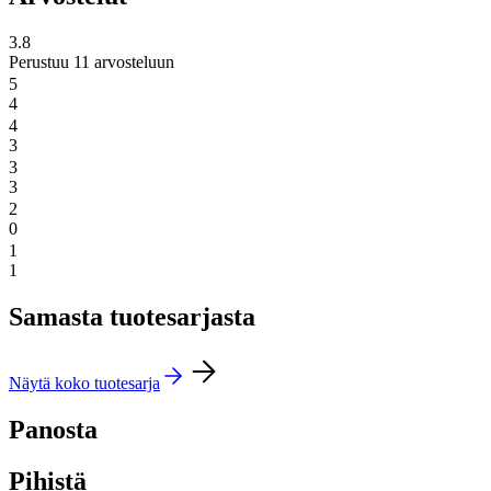
3.8
Perustuu 11 arvosteluun
5
4
4
3
3
3
2
0
1
1
Samasta tuotesarjasta
Näytä koko tuotesarja
Panosta
Pihistä