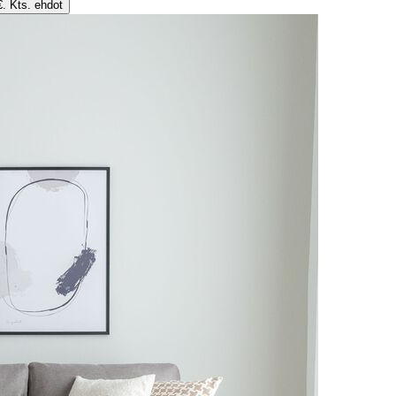
€. Kts. ehdot