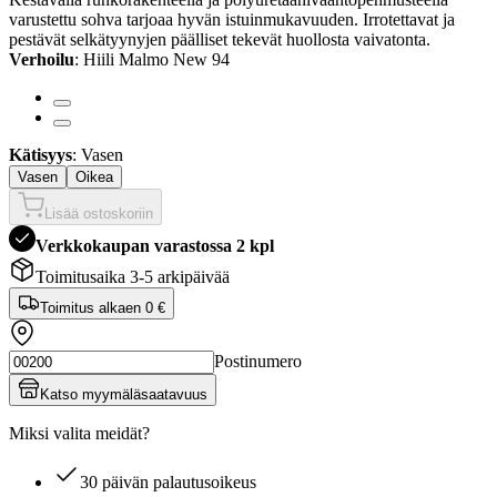
varustettu sohva tarjoaa hyvän istuinmukavuuden. Irrotettavat ja
pestävät selkätyynyjen päälliset tekevät huollosta vaivatonta.
Verhoilu
: Hiili Malmo New 94
Kätisyys
: Vasen
Vasen
Oikea
Lisää ostoskoriin
Verkkokaupan varastossa 2 kpl
Toimitusaika 3-5 arkipäivää
Toimitus alkaen
0 €
Postinumero
Katso myymäläsaatavuus
Miksi valita meidät?
30 päivän palautusoikeus