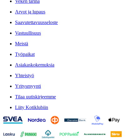
Veken tarina
Arvot ja lupaus
Saavutettavuusseloste
Vastuullisuus
Meistä
Työpaikat
Asiakaskokemuksia
Yhteistyö
Yritysmyynti
Tilaa uutiskirjeemme
Liity Kotiklubiin