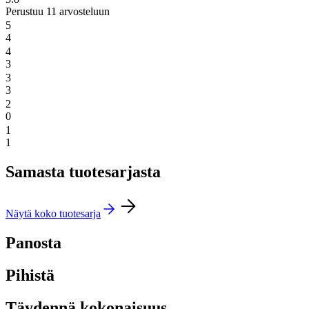
Perustuu 11 arvosteluun
5
4
4
3
3
3
2
0
1
1
Samasta tuotesarjasta
Näytä koko tuotesarja
Panosta
Pihistä
Täydennä kokonaisuus