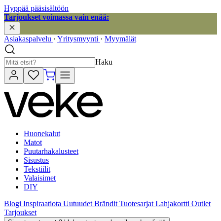
Hyppää pääsisältöön
Tarjoukset voimassa vain enää:
Asiakaspalvelu
·
Yritysmyynti
·
Myymälät
Haku
Huonekalut
Matot
Puutarhakalusteet
Sisustus
Tekstiilit
Valaisimet
DIY
Blogi
Inspiraatiota
Uutuudet
Brändit
Tuotesarjat
Lahjakortti
Outlet
Tarjoukset