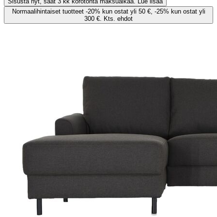
Sisusta nyt, saat 3 kk korotonta maksuaikaa. Lue lisää
Normaalihintaiset tuotteet -20% kun ostat yli 50 €, -25% kun ostat yli
300 €. Kts. ehdot