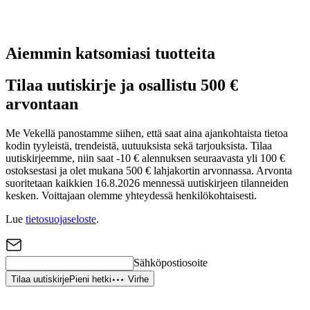
Aiemmin katsomiasi tuotteita
Tilaa uutiskirje ja osallistu 500 €
arvontaan
Me Vekellä panostamme siihen, että saat aina ajankohtaista tietoa
kodin tyyleistä, trendeistä, uutuuksista sekä tarjouksista. Tilaa
uutiskirjeemme, niin saat -10 € alennuksen seuraavasta yli 100 €
ostoksestasi ja olet mukana 500 € lahjakortin arvonnassa. Arvonta
suoritetaan kaikkien 16.8.2026 mennessä uutiskirjeen tilanneiden
kesken. Voittajaan olemme yhteydessä henkilökohtaisesti.
Lue
tietosuojaseloste
.
Sähköpostiosoite
Tilaa uutiskirje
Pieni hetki
Virhe