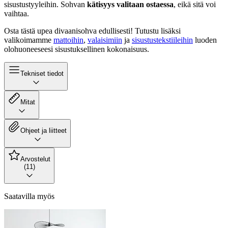
sisustustyyleihin. Sohvan
kätisyys valitaan ostaessa
, eikä sitä voi
vaihtaa.
Osta tästä upea divaanisohva edullisesti! Tutustu lisäksi
valikoimamme
mattoihin
,
valaisimiin
ja
sisustustekstiileihin
luoden
olohuoneeseesi sisustuksellinen kokonaisuus.
Tekniset tiedot
Mitat
Ohjeet ja liitteet
Arvostelut
(11)
Saatavilla myös