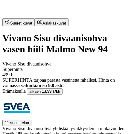
Suuret kuvat
Asiakaskuvat
Vivano Sisu divaanisohva
vasen hiili Malmo New 94
Vivano Sisu divaanisohva
Superhinta
499 €
SUPERHINTA tarjoaa parasta vastinetta rahallesi.
Hinta on
voimassa
vähintään su 9.8 asti!
Erämaksulla
alkaen
13,99 €/kk
11 suosittelua
Vivano Sisu divaanisohva yhdistää tyylikkyyden ja mukavuuden.
Kestävällä runkorakenteella ja polyuretaanivaahtopehmusteella