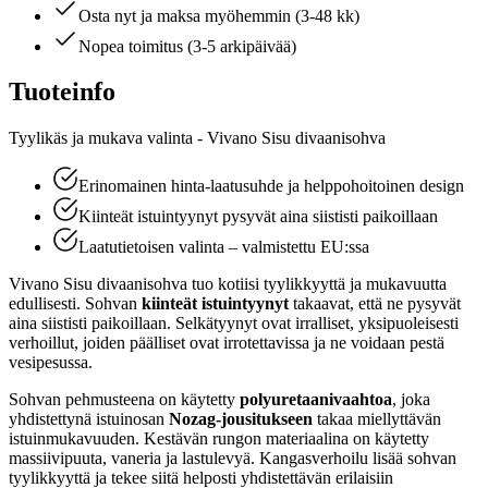
Osta nyt ja maksa myöhemmin (3-48 kk)
Nopea toimitus (3-5 arkipäivää)
Tuoteinfo
Tyylikäs ja mukava valinta - Vivano Sisu divaanisohva
Erinomainen hinta-laatusuhde ja helppohoitoinen design
Kiinteät istuintyynyt pysyvät aina siististi paikoillaan
Laatutietoisen valinta – valmistettu EU:ssa
Vivano Sisu divaanisohva tuo kotiisi tyylikkyyttä ja mukavuutta
edullisesti. Sohvan
kiinteät istuintyynyt
takaavat, että ne pysyvät
aina siististi paikoillaan. Selkätyynyt ovat irralliset, yksipuoleisesti
verhoillut, joiden päälliset ovat irrotettavissa ja ne voidaan pestä
vesipesussa.
Sohvan pehmusteena on käytetty
polyuretaanivaahtoa
, joka
yhdistettynä istuinosan
Nozag-jousitukseen
takaa miellyttävän
istuinmukavuuden. Kestävän rungon materiaalina on käytetty
massiivipuuta, vaneria ja lastulevyä. Kangasverhoilu lisää sohvan
tyylikkyyttä ja tekee siitä helposti yhdistettävän erilaisiin