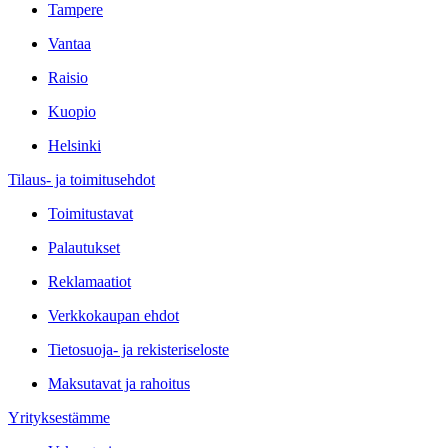
Tampere
Vantaa
Raisio
Kuopio
Helsinki
Tilaus- ja toimitusehdot
Toimitustavat
Palautukset
Reklamaatiot
Verkkokaupan ehdot
Tietosuoja- ja rekisteriseloste
Maksutavat ja rahoitus
Yrityksestämme