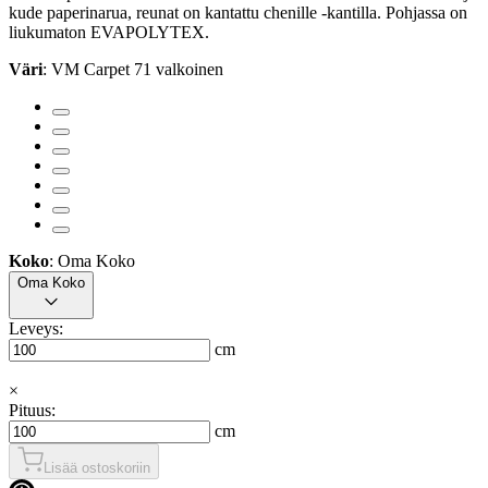
kude paperinarua, reunat on kantattu chenille -kantilla. Pohjassa on
liukumaton EVAPOLYTEX.
Väri
: VM Carpet 71 valkoinen
Koko
: Oma Koko
Oma Koko
Leveys:
cm
×
Pituus:
cm
Lisää ostoskoriin