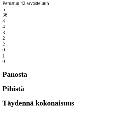
Perustuu 42 arvosteluun
5
36
4
4
3
2
2
0
1
0
Panosta
Pihistä
Täydennä kokonaisuus