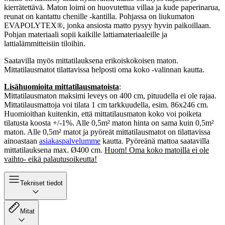
kierrätettävä. Maton loimi on huovutettua villaa ja kude paperinarua,
reunat on kantattu chenille -kantilla. Pohjassa on liukumaton
EVAPOLYTEX®, jonka ansiosta matto pysyy hyvin paikoillaan.
Pohjan materiaali sopii kaikille lattiamateriaaleille ja
lattialämmitteisiin tiloihin.
Saatavilla myös mittatilauksena erikoiskokoisen maton.
Mittatilausmatot tilattavissa helposti oma koko -valinnan kautta.
Lisähuomioita mittatilausmatoista
:
Mittatilausmaton maksimi leveys on 400 cm, pituudella ei ole rajaa.
Mittatilausmattoja voi tilata 1 cm tarkkuudella, esim. 86x246 cm.
Huomioithan kuitenkin, että mittatilausmaton koko voi poiketa
tilatusta koosta +/-1%. Alle 0,5m² maton hinta on sama kuin 0,5m²
maton. Alle 0,5m² matot ja pyöreät mittatilausmatot on tilattavissa
ainoastaan
asiakaspalvelumme
kautta. Pyöreänä mattoa saatavilla
mittatilauksena max. Ø400 cm.
Huom! Oma koko matoilla ei ole
vaihto- eikä palautusoikeutta!
Tekniset tiedot
Mitat