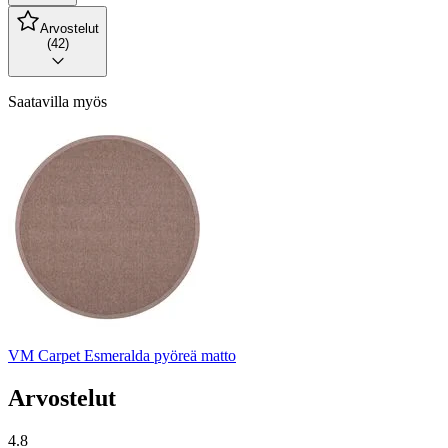
Arvostelut
(42)
Saatavilla myös
VM Carpet Esmeralda pyöreä matto
Arvostelut
4.8