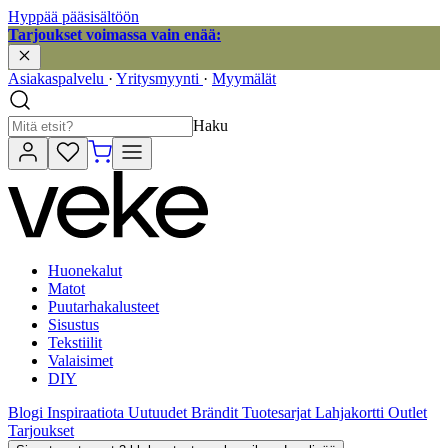
Hyppää pääsisältöön
Tarjoukset voimassa vain enää:
Asiakaspalvelu
·
Yritysmyynti
·
Myymälät
Haku
Huonekalut
Matot
Puutarhakalusteet
Sisustus
Tekstiilit
Valaisimet
DIY
Blogi
Inspiraatiota
Uutuudet
Brändit
Tuotesarjat
Lahjakortti
Outlet
Tarjoukset