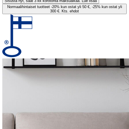
Sisusta nyt, saat 3 kk korotonta maksuaikaa. Lue lisää
Normaalihintaiset tuotteet -20% kun ostat yli 50 €, -25% kun ostat yli
300 €. Kts. ehdot