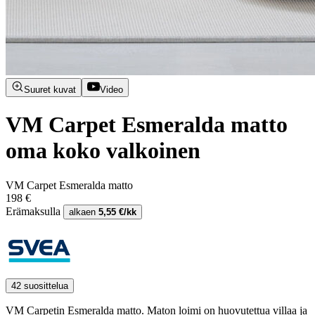
Suuret kuvat
Video
VM Carpet Esmeralda matto
oma koko valkoinen
VM Carpet Esmeralda matto
198 €
Erämaksulla
alkaen
5,55 €/kk
42 suosittelua
VM Carpetin Esmeralda matto. Maton loimi on huovutettua villaa ja