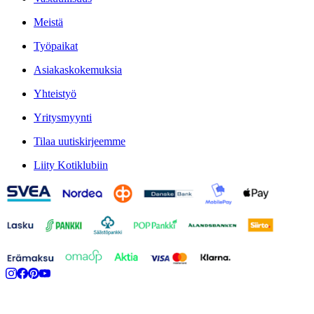
Meistä
Työpaikat
Asiakaskokemuksia
Yhteistyö
Yritysmyynti
Tilaa uutiskirjeemme
Liity Kotiklubiin