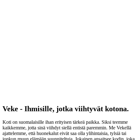
Veke - Ihmisille, jotka viihtyvät kotona.
Koti on suomalaisille ihan erityisen tärkeä paikka. Siksi teemme
kaikkemme, jotta sinä viihdyt siellä entistä paremmin. Me Vekellä
ajattelemme, että huonekalut eivät saa olla ylihintaisia, tylsiä tai
jonkun muun elämään suunniteltuja. Jokainen ansaitsee kodin, joka