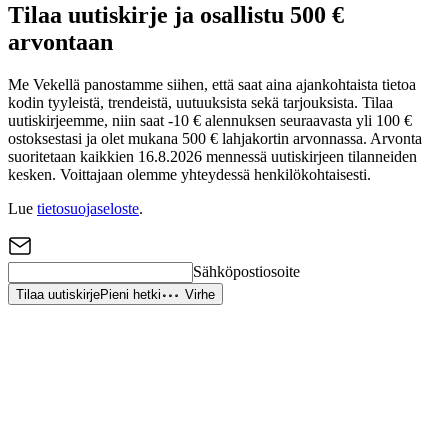
Tilaa uutiskirje ja osallistu 500 €
arvontaan
Me Vekellä panostamme siihen, että saat aina ajankohtaista tietoa
kodin tyyleistä, trendeistä, uutuuksista sekä tarjouksista. Tilaa
uutiskirjeemme, niin saat -10 € alennuksen seuraavasta yli 100 €
ostoksestasi ja olet mukana 500 € lahjakortin arvonnassa. Arvonta
suoritetaan kaikkien 16.8.2026 mennessä uutiskirjeen tilanneiden
kesken. Voittajaan olemme yhteydessä henkilökohtaisesti.
Lue
tietosuojaseloste
.
Sähköpostiosoite
Tilaa uutiskirje
Pieni hetki
Virhe