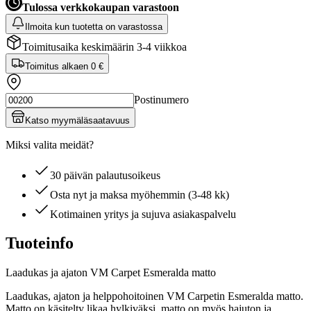
Tulossa verkkokaupan varastoon
Ilmoita kun tuotetta on varastossa
Toimitusaika keskimäärin 3-4 viikkoa
Toimitus alkaen
0 €
Postinumero
Katso myymäläsaatavuus
Miksi valita meidät?
30 päivän palautusoikeus
Osta nyt ja maksa myöhemmin (3-48 kk)
Kotimainen yritys ja sujuva asiakaspalvelu
Tuoteinfo
Laadukas ja ajaton VM Carpet Esmeralda matto
Laadukas, ajaton ja helppohoitoinen VM Carpetin Esmeralda matto.
Matto on käsitelty likaa hylkiväksi, matto on myös hajuton ja