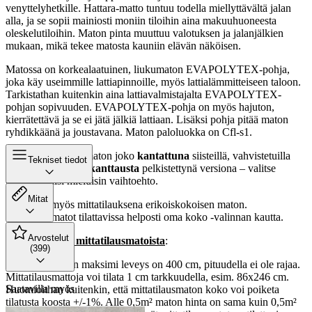
venyttelyhetkille. Hattara-matto tuntuu todella miellyttävältä jalan
alla, ja se sopii mainiosti moniin tiloihin aina makuuhuoneesta
oleskelutiloihin. Maton pinta muuttuu valotuksen ja jalanjälkien
mukaan, mikä tekee matosta kauniin elävän näköisen.
Matossa on korkealaatuinen, liukumaton EVAPOLYTEX-pohja,
joka käy useimmille lattiapinnoille, myös lattialämmitteiseen taloon.
Tarkistathan kuitenkin aina lattiavalmistajalta EVAPOLYTEX-
pohjan sopivuuden. EVAPOLYTEX-pohja on myös hajuton,
kierrätettävä ja se ei jätä jälkiä lattiaan. Lisäksi pohja pitää maton
ryhdikkäänä ja joustavana. Maton paloluokka on Cfl-s1.
Voit tilata Hattara maton joko
kantattuna
siisteillä, vahvistetuilla
Tekniset tiedot
reunoilla tai
ilman kanttausta
pelkistettynä versiona – valitse
omaan kotiisi mieluisin vaihtoehto.
Mitat
Saatavilla myös mittatilauksena erikoiskokoisen maton.
Mittatilausmatot tilattavissa helposti oma koko -valinnan kautta.
Arvostelut
Lisähuomioita mittatilausmatoista
:
(399)
Mittatilausmaton maksimi leveys on 400 cm, pituudella ei ole rajaa.
Mittatilausmattoja voi tilata 1 cm tarkkuudella, esim. 86x246 cm.
Saatavilla myös
Huomioithan kuitenkin, että mittatilausmaton koko voi poiketa
tilatusta koosta +/-1%. Alle 0,5m² maton hinta on sama kuin 0,5m²