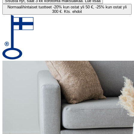
Sisusta nyt, saat 3 kk korotonta maksuaikaa. Lue lisää
Normaalihintaiset tuotteet -20% kun ostat yli 50 €, -25% kun ostat yli
300 €. Kts. ehdot