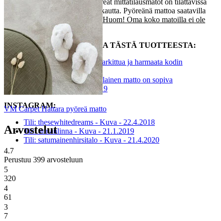
maton. Alle 0,5m² matot ja pyöreät mittatilausmatot on tilattavissa
ainoastaan
asiakaspalvelumme
kautta. Pyöreänä mattoa saatavilla
mittatilauksena max. Ø400 cm.
Huom! Oma koko matoilla ei ole
vaihto- eikä palautusoikeutta!
MUUALLA KIRJOITETTUA TÄSTÄ TUOTTEESTA:
Blogi: Piece by piece - Harkittua ja harmaata kodin
sisustuksessa - 7.2.2019
Blogi: Villa Sasa - Minkälainen matto on sopiva
olohuoneeseen? - 8.7.2019
INSTAGRAM:
VM Carpet Hattara pyöreä matto
Tili: thesewhitedreams - Kuva - 22.4.2018
Arvostelut
Tili: unnanlinna - Kuva - 21.1.2019
Tili: satumainenhirsitalo - Kuva - 21.4.2020
4.7
Perustuu 399 arvosteluun
5
320
4
61
3
7