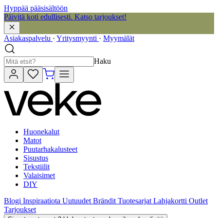
Hyppää pääsisältöön
Päivitä koti edullisesti. Katso tarjoukset!
Asiakaspalvelu
·
Yritysmyynti
·
Myymälät
Haku
Huonekalut
Matot
Puutarhakalusteet
Sisustus
Tekstiilit
Valaisimet
DIY
Blogi
Inspiraatiota
Uutuudet
Brändit
Tuotesarjat
Lahjakortti
Outlet
Tarjoukset