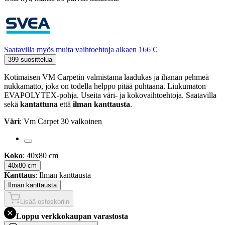
Saatavilla myös muita vaihtoehtoja alkaen 166 €
399 suosittelua
Kotimaisen VM Carpetin valmistama laadukas ja ihanan pehmeä
nukkamatto, joka on todella helppo pitää puhtaana. Liukumaton
EVAPOLYTEX-pohja. Useita väri- ja kokovaihtoehtoja. Saatavilla
sekä
kantattuna
että
ilman kanttausta
.
Väri
: Vm Carpet 30 valkoinen
Koko
: 40x80 cm
40x80 cm
Kanttaus
: Ilman kanttausta
Ilman kanttausta
Lisää ostoskoriin
Loppu verkkokaupan varastosta