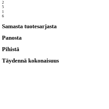
2
5
1
6
Samasta tuotesarjasta
Panosta
Pihistä
Täydennä kokonaisuus