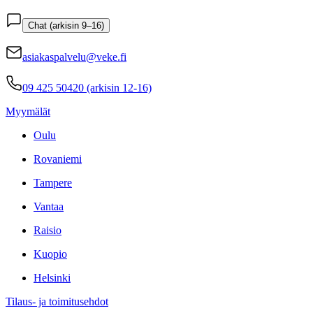
Chat (arkisin 9–16)
asiakaspalvelu@veke.fi
09 425 50420 (arkisin 12-16)
Myymälät
Oulu
Rovaniemi
Tampere
Vantaa
Raisio
Kuopio
Helsinki
Tilaus- ja toimitusehdot