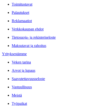
Toimitustavat
Palautukset
Reklamaatiot
Verkkokaupan ehdot
Tietosuoja- ja rekisteriseloste
Maksutavat ja rahoitus
Yrityksestämme
Veken tarina
Arvot ja lupaus
Saavutettavuusseloste
Vastuullisuus
Meistä
Työpaikat