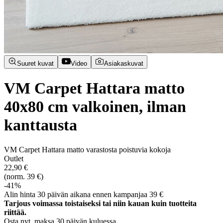
Suuret kuvat
Video
Asiakaskuvat
VM Carpet Hattara matto
40x80 cm valkoinen, ilman
kanttausta
VM Carpet Hattara matto varastosta poistuvia kokoja
Outlet
22,90 €
(norm. 39 €)
-41%
Alin hinta 30 päivän aikana ennen kampanjaa 39 €
Tarjous voimassa toistaiseksi tai niin kauan kuin tuotteita
riittää.
Osta nyt, ­maksa 30 päivän kuluessa.