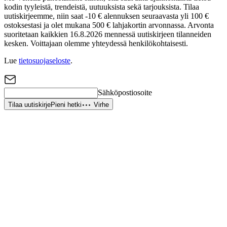
kodin tyyleistä, trendeistä, uutuuksista sekä tarjouksista. Tilaa
uutiskirjeemme, niin saat -10 € alennuksen seuraavasta yli 100 €
ostoksestasi ja olet mukana 500 € lahjakortin arvonnassa. Arvonta
suoritetaan kaikkien 16.8.2026 mennessä uutiskirjeen tilanneiden
kesken. Voittajaan olemme yhteydessä henkilökohtaisesti.
Lue
tietosuojaseloste
.
Sähköpostiosoite
Tilaa uutiskirje
Pieni hetki
Virhe