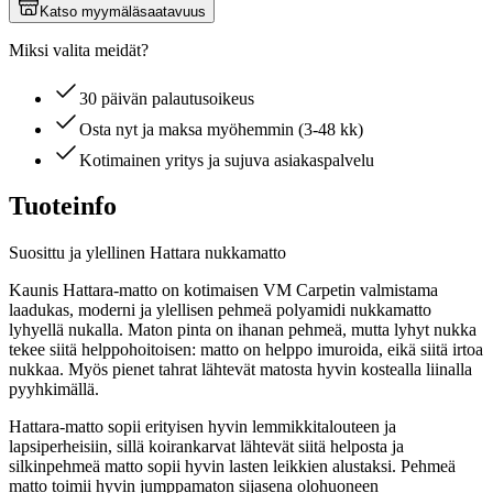
Katso myymäläsaatavuus
Miksi valita meidät?
30 päivän palautusoikeus
Osta nyt ja maksa myöhemmin (3-48 kk)
Kotimainen yritys ja sujuva asiakaspalvelu
Tuoteinfo
Suosittu ja ylellinen Hattara nukkamatto
Kaunis Hattara-matto on kotimaisen VM Carpetin valmistama
laadukas, moderni ja ylellisen pehmeä polyamidi nukkamatto
lyhyellä nukalla. Maton pinta on ihanan pehmeä, mutta lyhyt nukka
tekee siitä helppohoitoisen: matto on helppo imuroida, eikä siitä irtoa
nukkaa. Myös pienet tahrat lähtevät matosta hyvin kostealla liinalla
pyyhkimällä.
Hattara-matto sopii erityisen hyvin lemmikkitalouteen ja
lapsiperheisiin, sillä koirankarvat lähtevät siitä helposta ja
silkinpehmeä matto sopii hyvin lasten leikkien alustaksi. Pehmeä
matto toimii hyvin jumppamaton sijasena olohuoneen